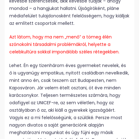
kevésbé szerencsések, akik kevésbé tudják – ahogy
mondod – a hangjukat hallatni. Újságíróként, pláne
médiafelület tulajdonosként felelősségem, hogy kiálljak
az említett csoportok mellett.
Azt látom, hogy ma nem „menő” a tömeg élén
szónokolni társadalmi problémákról, helyette a
celebkultúra sokkal imponálóbb széles rétegekben.
Lehet. Én egy tizenhárom éves gyermeket nevelek, és
ő is ugyanúgy empatikus, nyitott családban nevelkedik,
mint anno én, csak teszem azt Budapesten, nem
Kaposváron. Jár velem ételt osztani, öt éve minden
karácsonykor. Teljesen természetes számára, hogy
odafigyel az UNICEF-re, az sem véletlen, hogy az
osztályában ő az, aki kiáll a gyerekek igazságáért.
Vagyis ez a mi felelősségünk, a szülőké. Persze most
nagyon divatos a saját generációnk alapján
meghatározni magunkat és úgy fújni egy másik