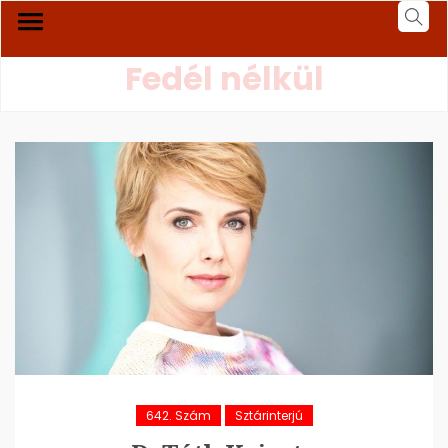
Fedél nélkül
642. Szám
Sztárinterjú