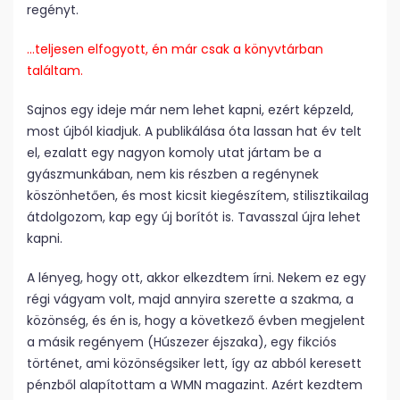
regényt.
…teljesen elfogyott, én már csak a könyvtárban
találtam.
Sajnos egy ideje már nem lehet kapni, ezért képzeld,
most újból kiadjuk. A publikálása óta lassan hat év telt
el, ezalatt egy nagyon komoly utat jártam be a
gyászmunkában, nem kis részben a regénynek
köszönhetően, és most kicsit kiegészítem, stilisztikailag
átdolgozom, kap egy új borítót is. Tavasszal újra lehet
kapni.
A lényeg, hogy ott, akkor elkezdtem írni. Nekem ez egy
régi vágyam volt, majd annyira szerette a szakma, a
közönség, és én is, hogy a következő évben megjelent
a másik regényem (Húszezer éjszaka), egy fikciós
történet, ami közönségsiker lett, így az abból keresett
pénzből alapítottam a WMN magazint. Azért kezdtem