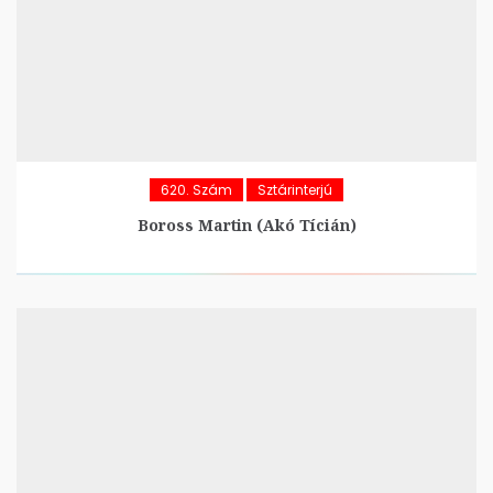
620. Szám
Sztárinterjú
Boross Martin (Akó Tícián)