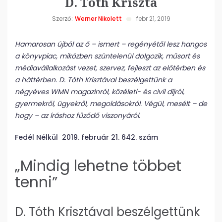
D. Tóth Kriszta
Szerző:
Werner Nikolett
febr 21, 2019
Hamarosan újból az ő – ismert – regényétől lesz hangos
a könyvpiac, miközben szüntelenül dolgozik, műsort és
médiavállalkozást vezet, szervez, fejleszt az előtérben és
a háttérben. D. Tóth Krisztával beszélgettünk a
négyéves WMN magazinról, közéleti- és civil díjról,
gyermekről, ügyekről, megoldásokról. Végül, mesélt – de
hogy – az íráshoz fűződő viszonyáról.
Fedél Nélkül 2019. február 21. 642. szám
„Mindig lehetne többet
tenni”
D. Tóth Krisztával beszélgettünk