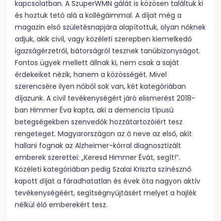
kapcsolatban. A SzuperWMN gálát is közösen találtuk ki
és hoztuk tető alá a kollégáimmal. A díjat még a
magazin első születésnapjára alapítottuk, olyan nőknek
adjuk, akik civil, vagy közéleti szerepben kiemelkedő
igazságérzetről, bátorságról tesznek tanúbizonyságot.
Fontos ügyek mellett állnak ki, nem csak a saját
érdekeiket nézik, hanem a közösségét. Mivel
szerencsére ilyen nőből sok van, két kategóriában
díjazunk. A civil tevékenységért járó elismerést 2018-
ban Himmer Éva kapta, aki a demencia típusú
betegségekben szenvedők hozzátartozóiért tesz
rengeteget. Magyarországon az ő neve az első, akit
hallani fognak az Alzheimer-kórral diagnosztizált
emberek szerettei: „Keresd Himmer Évát, segít!”.
Közéleti kategóriában pedig Szalai Kriszta színésznő
kapott díjat a fáradhatatlan és évek óta nagyon aktív
tevékenységéért, segítségnyújtásért melyet a hajlék
nélkül élő emberekért tesz.