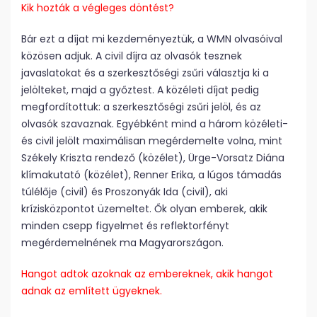
Kik hozták a végleges döntést?
Bár ezt a díjat mi kezdeményeztük, a WMN olvasóival
közösen adjuk. A civil díjra az olvasók tesznek
javaslatokat és a szerkesztőségi zsűri választja ki a
jelölteket, majd a győztest. A közéleti díjat pedig
megfordítottuk: a szerkesztőségi zsűri jelöl, és az
olvasók szavaznak. Egyébként mind a három közéleti-
és civil jelölt maximálisan megérdemelte volna, mint
Székely Kriszta rendező (közélet), Ürge-Vorsatz Diána
klímakutató (közélet), Renner Erika, a lúgos támadás
túlélője (civil) és Proszonyák Ida (civil), aki
krízisközpontot üzemeltet. Ők olyan emberek, akik
minden csepp figyelmet és reflektorfényt
megérdemelnének ma Magyarországon.
Hangot adtok azoknak az embereknek, akik hangot
adnak az említett ügyeknek.