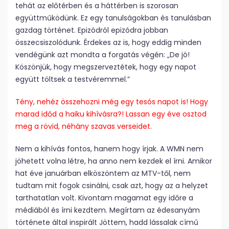
tehát az előtérben és a háttérben is szorosan
együttműködünk. Ez egy tanulságokban és tanulásban
gazdag történet. Epizódról epizódra jobban
összecsiszolódunk. Érdekes az is, hogy eddig minden
vendégünk azt mondta a forgatás végén: „De jó!
Köszönjük, hogy megszerveztétek, hogy egy napot
együtt töltsek a testvéremmel.”
Tény, nehéz összehozni még egy tesós napot is! Hogy
marad időd a haiku kihívásra?! Lassan egy éve osztod
meg a rövid, néhány szavas verseidet.
Nem a kihívás fontos, hanem hogy írjak. A WMN nem
jöhetett volna létre, ha anno nem kezdek el írni. Amikor
hat éve januárban elköszöntem az MTV-től, nem
tudtam mit fogok csinálni, csak azt, hogy az a helyzet
tarthatatlan volt. Kivontam magamat egy időre a
médiából és írni kezdtem. Megírtam az édesanyám
története által inspirált Jöttem, hadd lássalak című