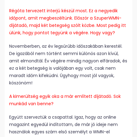
Régóta tervezett interjú készül most. Ez a negyedik
időpont, amit megbeszéltünk. Először a SzuperWMN-
díjátadó, majd két betegség szólt közbe. Most pedig itt
ülünk, hogy pontot tegyünk a végére. Hogy vagy?
Novemberben, az év legsűrűbb időszakában kerestél.
De igazából nem történt semmi különös azon kívül,
amit elmondtál. Év végére mindig nagyon elfáradok, és
ez a két betegség is valójában egy volt, csak nem
maradt időm kifeküdni. Úgyhogy most jól vagyok,
köszönöm!
A kimerültség egyik oka a már említett díjátadó. Sok
munkád van benne?
Együtt szerveztük a csapattal. Igaz, hogy az online
magazint egyedül indítottam, de már jó ideje nem
használok egyes szám első személyt a WMN-el