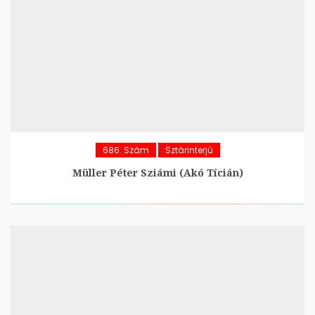
686. Szám
Sztárinterjú
Müller Péter Sziámi (Akó Tícián)