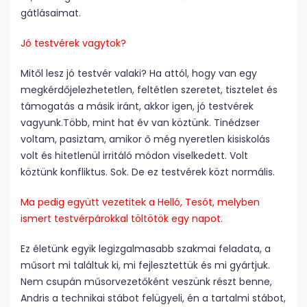
gátlásaimat.
Jó testvérek vagytok?
Mitől lesz jó testvér valaki? Ha attól, hogy van egy
megkérdőjelezhetetlen, feltétlen szeretet, tisztelet és
támogatás a másik iránt, akkor igen, jó testvérek
vagyunk.Több, mint hat év van köztünk. Tinédzser
voltam, pasiztam, amikor ő még nyeretlen kisiskolás
volt és hitetlenül irritáló módon viselkedett. Volt
köztünk konfliktus. Sok. De ez testvérek közt normális.
Ma pedig együtt vezetitek a Helló, Tesót, melyben
ismert testvérpárokkal töltötök egy napot.
Ez életünk egyik legizgalmasabb szakmai feladata, a
műsort mi találtuk ki, mi fejlesztettük és mi gyártjuk.
Nem csupán műsorvezetőként veszünk részt benne,
Andris a technikai stábot felügyeli, én a tartalmi stábot,