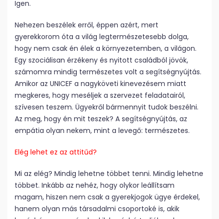
Igen.
Nehezen beszélek erről, éppen azért, mert
gyerekkorom óta a világ legtermészetesebb dolga,
hogy nem csak én élek a környezetemben, a világon.
Egy szociálisan érzékeny és nyitott családból jövök,
számomra mindig természetes volt a segítségnyújtás.
Amikor az UNICEF a nagyköveti kinevezésem miatt
megkeres, hogy meséljek a szervezet feladatairól,
szívesen teszem. Ügyekről bármennyit tudok beszélni.
Az meg, hogy én mit teszek? A segítségnyújtás, az
empátia olyan nekem, mint a levegő: természetes.
Elég lehet ez az attitűd?
Mi az elég? Mindig lehetne többet tenni. Mindig lehetne
többet. Inkább az nehéz, hogy olykor leállítsam
magam, hiszen nem csak a gyerekjogok ügye érdekel,
hanem olyan más társadalmi csoportoké is, akik