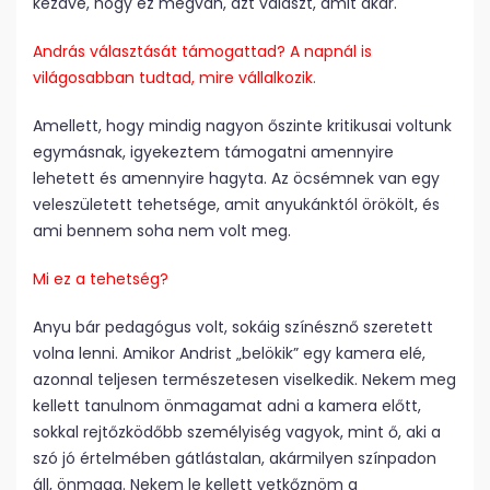
kezdve, hogy ez megvan, azt választ, amit akar.
András választását támogattad? A napnál is
világosabban tudtad, mire vállalkozik.
Amellett, hogy mindig nagyon őszinte kritikusai voltunk
egymásnak, igyekeztem támogatni amennyire
lehetett és amennyire hagyta. Az öcsémnek van egy
veleszületett tehetsége, amit anyukánktól örökölt, és
ami bennem soha nem volt meg.
Mi ez a tehetség?
Anyu bár pedagógus volt, sokáig színésznő szeretett
volna lenni. Amikor Andrist „belökik” egy kamera elé,
azonnal teljesen természetesen viselkedik. Nekem meg
kellett tanulnom önmagamat adni a kamera előtt,
sokkal rejtőzködőbb személyiség vagyok, mint ő, aki a
szó jó értelmében gátlástalan, akármilyen színpadon
áll, önmaga. Nekem le kellett vetkőznöm a