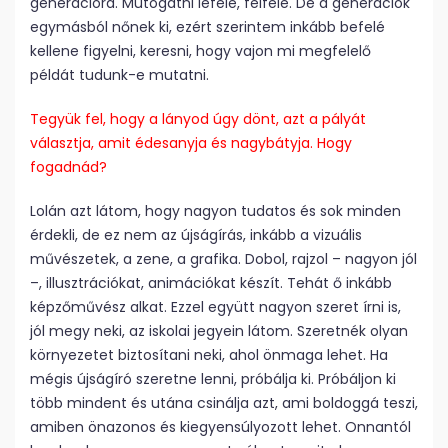
generációra. Mutogatni lefelé, felfelé. De a generációk
egymásból nőnek ki, ezért szerintem inkább befelé
kellene figyelni, keresni, hogy vajon mi megfelelő
példát tudunk-e mutatni.
Tegyük fel, hogy a lányod úgy dönt, azt a pályát
választja, amit édesanyja és nagybátyja. Hogy
fogadnád?
Lolán azt látom, hogy nagyon tudatos és sok minden
érdekli, de ez nem az újságírás, inkább a vizuális
művészetek, a zene, a grafika. Dobol, rajzol – nagyon jól
–, illusztrációkat, animációkat készít. Tehát ő inkább
képzőművész alkat. Ezzel együtt nagyon szeret írni is,
jól megy neki, az iskolai jegyein látom. Szeretnék olyan
környezetet biztosítani neki, ahol önmaga lehet. Ha
mégis újságíró szeretne lenni, próbálja ki. Próbáljon ki
több mindent és utána csinálja azt, ami boldoggá teszi,
amiben önazonos és kiegyensúlyozott lehet. Onnantól