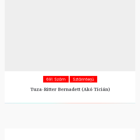
691. Szám
Sztárinterjú
Tuza-Ritter Bernadett (Akó Tícián)