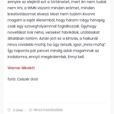
ennyire az elejéről ezt a történetet, mert én nem tudok
nem írni, a WMN viszont minden erőmet, minden
kreativitásomat elveszi. Most nem tudom kivonni
magam a saját életemből, hogy három-négy hónapig
csak egy szövegfolyammal foglalkozzak. Úgyhogy
novellákat írok néha, verseket fabrikálok, utóbbiakat
általában törlöm. Aztán jött ez a kihívás, a haikunál
nincs rövidebb műfaj, ha úgy tetszik, igazi „Insta műfaj”.
Így naponta pár percet mindig adok magamnak az
irodalomra, ennyit megérdemlek. Ennyi kell.
Werner Nikolett
fotó: Csiszér Goti
Nincs hozzászólás
0
Likes