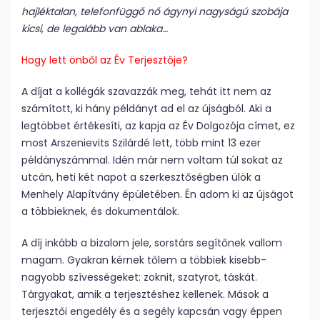
hajléktalan, telefonfüggő nő ágynyi nagyságú szobája
kicsi, de legalább van ablaka…
Hogy lett önből az Év Terjesztője?
A díjat a kollégák szavazzák meg, tehát itt nem az
számított, ki hány példányt ad el az újságból. Aki a
legtöbbet értékesíti, az kapja az Év Dolgozója címet, ez
most Arszenievits Szilárdé lett, több mint 13 ezer
példányszámmal. Idén már nem voltam túl sokat az
utcán, heti két napot a szerkesztőségben ülök a
Menhely Alapítvány épületében. Én adom ki az újságot
a többieknek, és dokumentálok.
A díj inkább a bizalom jele, sorstárs segítőnek vallom
magam. Gyakran kérnek tőlem a többiek kisebb-
nagyobb szívességeket: zoknit, szatyrot, táskát.
Tárgyakat, amik a terjesztéshez kellenek. Mások a
terjesztői engedély és a segély kapcsán vagy éppen