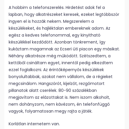
A hobbim a telefonszerelés. Hirdetést adok fel a
lapban, hogy alkatrészeket keresek, ezeket legtöbbször
ingyen el is hozzák nekem. Megszerelem a
készülékeket, és hajléktalan embereknek adom. Az
egész a kedves telefonommal, egy kinyitható
készülékkel kezdődött. Azonban tönkrement, így
kukáztam magamnak az Ecseri úti piacon egy másikat.
Néhány alkatrésze még működött. Szétszedtem, a
kettőből csináltam egyet, innentől pedig elkezdtem
ezzel foglalkozni. Az érintőképernyős készülékek
bonyolultabbak, azokat nem vállalom, de a régieket
megcsinálom. Hangszórót, kijelzőt, rezgőmotort
pillanatok alatt cserélek. 80-90 százalékban
megjavítom az elázottakat is. Nem iszom alkoholt,
nem dohányzom, nem kávézom, én telefonfüggő
vagyok, folyamatosan megy rajta a játék.
Korlátlan internetem van.