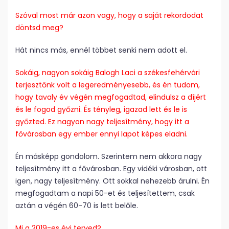
Szóval most már azon vagy, hogy a saját rekordodat
döntsd meg?
Hát nincs más, ennél többet senki nem adott el.
Sokáig, nagyon sokáig Balogh Laci a székesfehérvári
terjesztőnk volt a legeredményesebb, és én tudom,
hogy tavaly év végén megfogadtad, elindulsz a díjért
és le fogod győzni. És tényleg, igazad lett és le is
győzted. Ez nagyon nagy teljesítmény, hogy itt a
fővárosban egy ember ennyi lapot képes eladni.
Én másképp gondolom. Szerintem nem akkora nagy
teljesítmény itt a fővárosban. Egy vidéki városban, ott
igen, nagy teljesítmény. Ott sokkal nehezebb árulni. Én
megfogadtam a napi 50-et és teljesítettem, csak
aztán a végén 60-70 is lett belőle.
Mi a 2019-es évi terved?