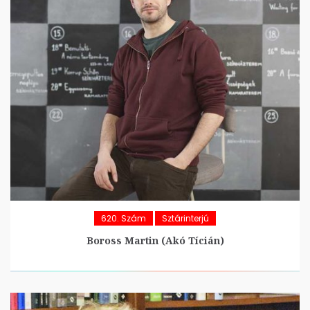
620. Szám
Sztárinterjú
Boross Martin (Akó Tícián)