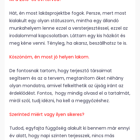
Hát, én most lakásprojektbe fogok. Persze, mert most
kialakult egy olyan státuszom, mintha egy állandó
munkahelyem lenne ezzel a versterjesztéssel, ezzel az
irodalommal kapcsolatban. Láttam egy kis házikót és
meg kéne venni. Tényleg, ha akarsz, beszállhatsz te is.
Köszönöm, én most jó helyen lakom.
De fontosnak tartom, hogy terjesztő társaimat
segítsem és az a tervem, megtanítom őket néhány
olyan mondatra, amivel felkelthetik az újság iránt az
érdeklődést. Fontos, hogy mindig olvasd el a tartalmát,
miről szól, tudj idézni, ha kell a meggyőzéshez.
Szerinted miért vagy ilyen sikeres?
Tudod, egyfajta függőség alakult ki bennem már ennyi
év alatt, hogy napi szinten terjesszek, nincs más