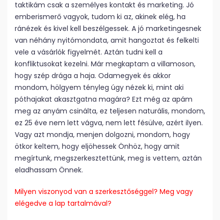
taktikám csak a személyes kontakt és marketing. Jó
emberismerő vagyok, tudom ki az, akinek elég, ha
ránézek és kivel kell beszélgessek. A jó marketingesnek
van néhány nyitómondata, amit hangoztat és felkelti
vele a vásárlók figyelmét. Aztán tudni kell a
konfliktusokat kezelni. Már megkaptam a villamoson,
hogy szép drága a haja. Odamegyek és akkor
mondom, hölgyem tényleg úgy nézek ki, mint aki
póthajakat akasztgatna magára? Ezt még az apám
meg az anyám csinálta, ez teljesen naturális, mondom,
ez 25 éve nem lett vágva, nem lett fésülve, azért ilyen.
Vagy azt mondja, menjen dolgozni, mondom, hogy
ötkor keltem, hogy eljöhessek Önhöz, hogy amit
megírtunk, megszerkesztettünk, meg is vettem, aztán
eladhassam Önnek.
Milyen viszonyod van a szerkesztőséggel? Meg vagy
elégedve a lap tartalmával?