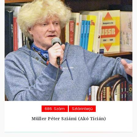
686. Szám
Sztárinterjú
Müller Péter Sziámi (Akó Tícián)