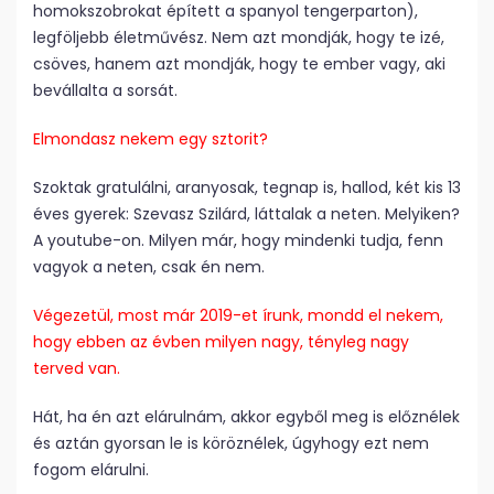
homokszobrokat épített a spanyol tengerparton),
legföljebb életművész. Nem azt mondják, hogy te izé,
csöves, hanem azt mondják, hogy te ember vagy, aki
bevállalta a sorsát.
Elmondasz nekem egy sztorit?
Szoktak gratulálni, aranyosak, tegnap is, hallod, két kis 13
éves gyerek: Szevasz Szilárd, láttalak a neten. Melyiken?
A youtube-on. Milyen már, hogy mindenki tudja, fenn
vagyok a neten, csak én nem.
Végezetül, most már 2019-et írunk, mondd el nekem,
hogy ebben az évben milyen nagy, tényleg nagy
terved van.
Hát, ha én azt elárulnám, akkor egyből meg is előznélek
és aztán gyorsan le is köröznélek, úgyhogy ezt nem
fogom elárulni.