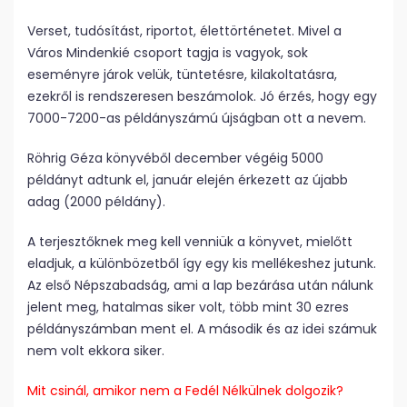
Verset, tudósítást, riportot, élettörténetet. Mivel a
Város Mindenkié csoport tagja is vagyok, sok
eseményre járok velük, tüntetésre, kilakoltatásra,
ezekről is rendszeresen beszámolok. Jó érzés, hogy egy
7000-7200-as példányszámú újságban ott a nevem.
Röhrig Géza könyvéből december végéig 5000
példányt adtunk el, január elején érkezett az újabb
adag (2000 példány).
A terjesztőknek meg kell venniük a könyvet, mielőtt
eladjuk, a különbözetből így egy kis mellékeshez jutunk.
Az első Népszabadság, ami a lap bezárása után nálunk
jelent meg, hatalmas siker volt, több mint 30 ezres
példányszámban ment el. A második és az idei számuk
nem volt ekkora siker.
Mit csinál, amikor nem a Fedél Nélkülnek dolgozik?