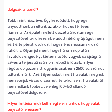
dolgozik a lapnál?
Több mint húsz éve. Úgy kezdődött, hogy egy
anyaotthonban éltünk az akkor hat és fél éves
fiammal. Az épület mellett összetalálkoztam egy
terjesztővel, aki a kezembe adott néhány újságot, nem
kért érte pénzt, csak azt, hogy néha mossam ki az ő
ruháit is. Olyan jól ment, hogy három nap után
hivatalos engedélyt kértem, azóta vagyok az újságnál.
29-es a terjesztői számom, ebből is látszik, milyen
régóta dolgozom itt, ugyanis csaknem 2500 sorszámot
adtunk már ki. Azért ilyen sokat, mert ha valaki meghal,
nem vonjuk vissza a számát, és akkor sem, ha valakiről
nem hallunk többet. Jelenleg 100-150 állandó
terjesztővel dolgozunk.
Milyen kritériumnak kell megfelelni ahhoz, hogy valaki
terjesztő lehessen?