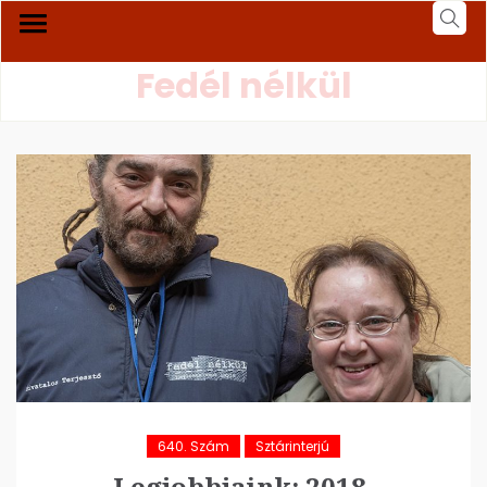
Fedél nélkül
640. Szám
Sztárinterjú
Legjobbjaink: 2018.