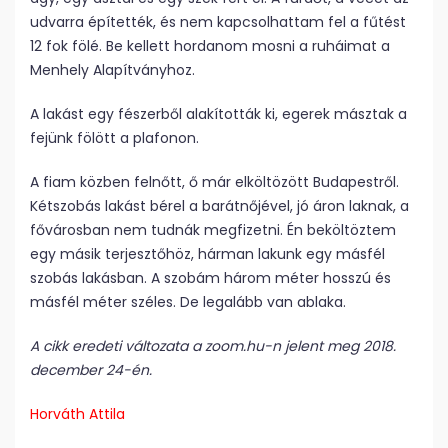
udvarra építették, és nem kapcsolhattam fel a fűtést
12 fok fölé. Be kellett hordanom mosni a ruháimat a
Menhely Alapítványhoz.
A lakást egy fészerből alakították ki, egerek másztak a
fejünk fölött a plafonon.
A fiam közben felnőtt, ő már elköltözött Budapestről.
Kétszobás lakást bérel a barátnőjével, jó áron laknak, a
fővárosban nem tudnák megfizetni. Én beköltöztem
egy másik terjesztőhöz, hárman lakunk egy másfél
szobás lakásban. A szobám három méter hosszú és
másfél méter széles. De legalább van ablaka.
A cikk eredeti változata a zoom.hu-n jelent meg 2018.
december 24-én.
Horváth Attila