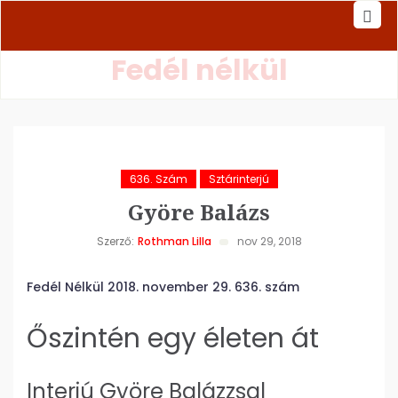
Fedél nélkül
636. Szám
Sztárinterjú
Györe Balázs
Szerző:
Rothman Lilla
nov 29, 2018
Fedél Nélkül 2018. november 29. 636. szám
Őszintén egy életen át
Interjú Györe Balázzsal