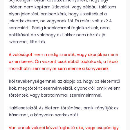
Sajnos igen. Olyan következménye lett, hogy egy
időben nem kaptam útlevelet, vagy például találtam
olyan jelentést, amiben kérik, hogy utasítsák el a
jelentkezésem, ne vegyenek föl. És miért volt ez? A
semmiért. Pedig irodalommal foglalkoztunk, nem
politikával, de valahogy ezt akkor nem nézték jó
szemmel, tiltották.
A valóságot nem mindig szeretik, vagy akarják ismerni
az emberek. Ön viszont csak ebből táplálkozik, a fikció
mondhatni semennyire sem eleme a könyveinek.
Írói tevékenységemnek az alapja az, hogy az életemről
írok, megtörtént eseményekről, olyanokról, amik velem
történtek, vagy barátaimmal, szerelmeimmel.
Halálesetekről. Az életem történései, amik irányítják az
írásaimat, a könyveim szerkezetét.
Van ennek valami kézzelfogható oka, vagy csupán így