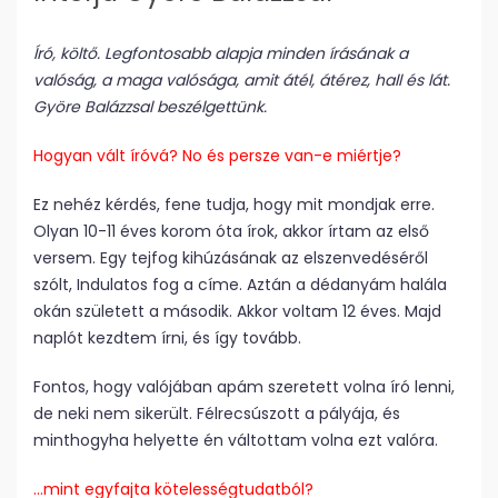
Író, költő. Legfontosabb alapja minden írásának a
valóság, a maga valósága, amit átél, átérez, hall és lát.
Györe Balázzsal beszélgettünk.
Hogyan vált íróvá? No és persze van-e miértje?
Ez nehéz kérdés, fene tudja, hogy mit mondjak erre.
Olyan 10-11 éves korom óta írok, akkor írtam az első
versem. Egy tejfog kihúzásának az elszenvedéséről
szólt, Indulatos fog a címe. Aztán a dédanyám halála
okán született a második. Akkor voltam 12 éves. Majd
naplót kezdtem írni, és így tovább.
Fontos, hogy valójában apám szeretett volna író lenni,
de neki nem sikerült. Félrecsúszott a pályája, és
minthogyha helyette én váltottam volna ezt valóra.
…mint egyfajta kötelességtudatból?