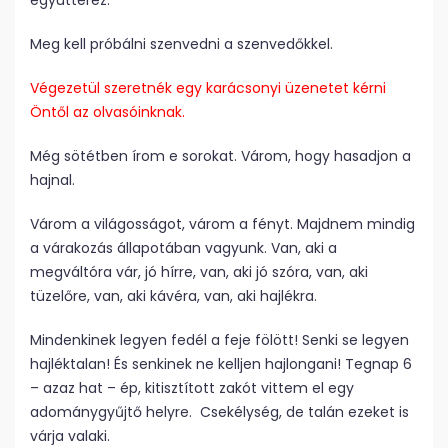
együttérez.
Meg kell próbálni szenvedni a szenvedőkkel.
Végezetül szeretnék egy karácsonyi üzenetet kérni
Öntől az olvasóinknak.
Még sötétben írom e sorokat. Várom, hogy hasadjon a
hajnal.
Várom a világosságot, várom a fényt. Majdnem mindig
a várakozás állapotában vagyunk. Van, aki a
megváltóra vár, jó hírre, van, aki jó szóra, van, aki
tüzelőre, van, aki kávéra, van, aki hajlékra.
Mindenkinek legyen fedél a feje fölött! Senki se legyen
hajléktalan! És senkinek ne kelljen hajlongani! Tegnap 6
– azaz hat – ép, kitisztított zakót vittem el egy
adománygyűjtő helyre. Csekélység, de talán ezeket is
várja valaki.