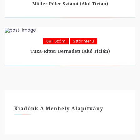
Müller Péter Sziámi (Akó Tícián)
691. Szám
Sztárinterjú
Tuza-Ritter Bernadett (Akó Tícián)
Kiadónk A Menhely Alapítvány