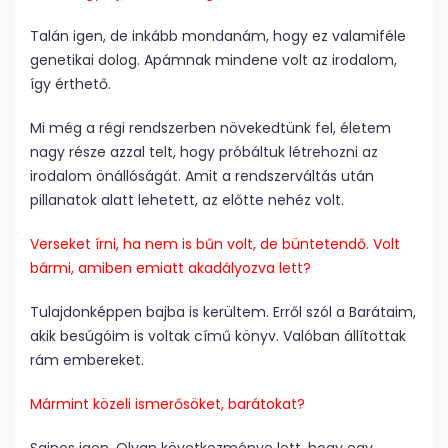
Talán igen, de inkább mondanám, hogy ez valamiféle
genetikai dolog. Apámnak mindene volt az irodalom,
így érthető.
Mi még a régi rendszerben növekedtünk fel, életem
nagy része azzal telt, hogy próbáltuk létrehozni az
irodalom önállóságát. Amit a rendszerváltás után
pillanatok alatt lehetett, az előtte nehéz volt.
Verseket írni, ha nem is bűn volt, de büntetendő. Volt
bármi, amiben emiatt akadályozva lett?
Tulajdonképpen bajba is kerültem. Erről szól a Barátaim,
akik besúgóim is voltak című könyv. Valóban állítottak
rám embereket.
Mármint közeli ismerősöket, barátokat?