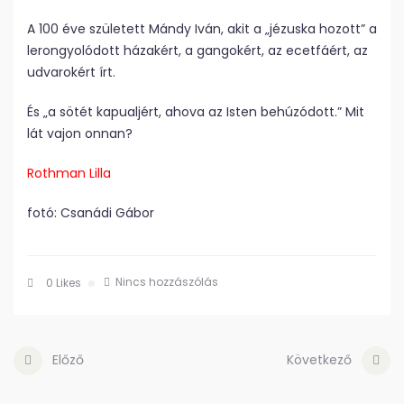
A 100 éve született Mándy Iván, akit a „jézuska hozott” a
lerongyolódott házakért, a gangokért, az ecetfáért, az
udvarokért írt.
És „a sötét kapualjért, ahova az Isten behúzódott.” Mit
lát vajon onnan?
Rothman Lilla
fotó: Csanádi Gábor
Nincs hozzászólás
0
Likes
Előző
Következő