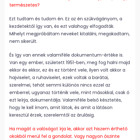
természetes?
Ezt tudtam és tudom én. Ez az én szűkvágányom, a
kezdetektől így van, és ezt valahogy elfogadták.
Mihelyt megpróbáltam neveket kitalálni, megakadtam,
nem sikerült.
És így van ennek valamiféle dokumentum-értéke is.
Van egy ember, született 1951-ben, meg fog halni majd
ekkor és ekkor, ez és ez történt vele, ilyen volt akkor a
hajviselet, a ruhaviselet, ezek voltak a barátai,
szerelmei, tehát semmi különös nincs ezzel az
emberrel, ugyanaz történik vele, mint másokkal, csak ő
ezt leírja, dokumentálja. Valamiféle belső késztetés,
hogy le kell írnom, amit látok, és amit a látáson
keresztül érzek, szerelemtől az árulásig.
Ha magát a valóságot írja le, akkor azt hiszem érthető
okokból merül fel a gondolat. Vagy nagyon őszinte