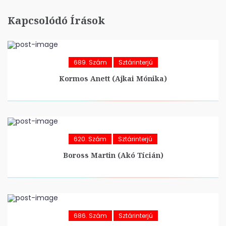
Kapcsolódó Írások
689. Szám
Sztárinterjú
Kormos Anett (Ajkai Mónika)
620. Szám
Sztárinterjú
Boross Martin (Akó Tícián)
686. Szám
Sztárinterjú