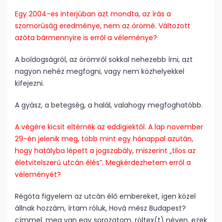
Egy 2004-es interjúban azt mondta, az írás a
szomorúság eredménye, nem az örömé. Változott
azóta bármennyire is erről a véleménye?
A boldogságról, az örömről sokkal nehezebb írni, azt
nagyon nehéz megfogni, vagy nem közhelyekkel
kifejezni.
A gyász, a betegség, a halál, valahogy megfoghatóbb.
A végére kicsit eltérnék az eddigiektől. A lap november
29-én jelenik meg, több mint egy hónappal azután,
hogy hatályba lépett a jogszabály, miszerint „tilos az
életvitelszerű utcán élés”. Megkérdezhetem erről a
véleményét?
Régóta figyelem az utcán élő embereket, igen közel
állnak hozzám, írtam róluk, Hová mész Budapest?
címmel, meg van egy sorozatom, röltex(t) néven, ezek