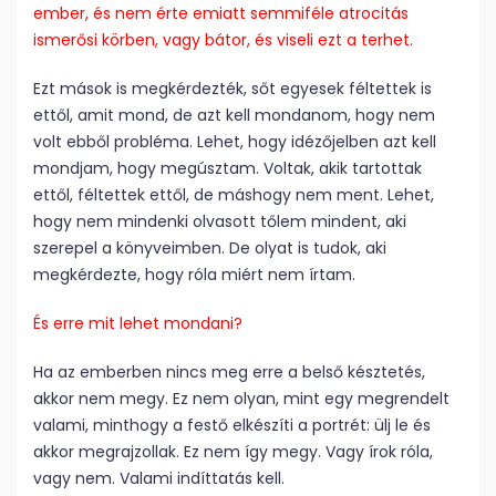
ember, és nem érte emiatt semmiféle atrocitás
ismerősi körben, vagy bátor, és viseli ezt a terhet.
Ezt mások is megkérdezték, sőt egyesek féltettek is
ettől, amit mond, de azt kell mondanom, hogy nem
volt ebből probléma. Lehet, hogy idézőjelben azt kell
mondjam, hogy megúsztam. Voltak, akik tartottak
ettől, féltettek ettől, de máshogy nem ment. Lehet,
hogy nem mindenki olvasott tőlem mindent, aki
szerepel a könyveimben. De olyat is tudok, aki
megkérdezte, hogy róla miért nem írtam.
És erre mit lehet mondani?
Ha az emberben nincs meg erre a belső késztetés,
akkor nem megy. Ez nem olyan, mint egy megrendelt
valami, minthogy a festő elkészíti a portrét: ülj le és
akkor megrajzollak. Ez nem így megy. Vagy írok róla,
vagy nem. Valami indíttatás kell.