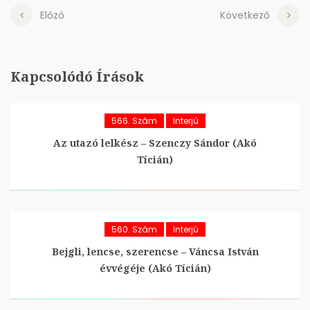
Előző
Következő
Kapcsolódó Írások
566. Szám
Interjú
Az utazó lelkész – Szenczy Sándor (Akó
Tícián)
560. Szám
Interjú
Bejgli, lencse, szerencse – Váncsa István
évvégéje (Akó Tícián)