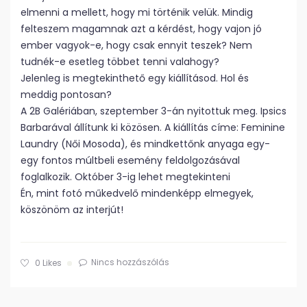
elmenni a mellett, hogy mi történik velük. Mindig
felteszem magamnak azt a kérdést, hogy vajon jó
ember vagyok-e, hogy csak ennyit teszek? Nem
tudnék-e esetleg többet tenni valahogy?
Jelenleg is megtekinthető egy kiállításod. Hol és
meddig pontosan?
A 2B Galériában, szeptember 3-án nyitottuk meg. Ipsics
Barbarával állítunk ki közösen. A kiállítás címe: Feminine
Laundry (Női Mosoda), és mindkettőnk anyaga egy-
egy fontos múltbeli esemény feldolgozásával
foglalkozik. Október 3-ig lehet megtekinteni
Én, mint fotó műkedvelő mindenképp elmegyek,
köszönöm az interjút!
Nincs hozzászólás
0
Likes