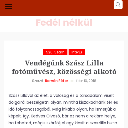
Fedél nélkül
526. Szám
Interjú
Vendégünk Szász Lilla
fotóművész, közösségi alkotó
Szerző:
Román Péter
febr 10, 2018
Szász Lillával az élet, a valóság és a társadalom viselt
dolgairól beszélgetni olyan, mintha kiszakadnánk tér és
idő folytonosságából. Még inkább olyan, ha ismerjük a
képeit. Így, Kedves Olvasó, bár ez nem a reklám helye,
ha teheted, mégis szörfölj el egy kicsit a szaszlilla.hu-n.