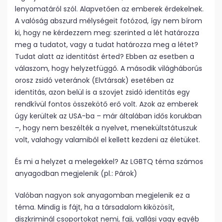
lenyomatáról szól. Alapvetően az emberek érdekelnek.
A valóság abszurd mélységeit fotózod, így nem bírom
ki, hogy ne kérdezzem meg: szerinted a lét határozza
meg a tudatot, vagy a tudat határozza meg a létet?
Tudat alatt az identitást érted? Ebben az esetben a
válaszom, hogy helyzetfüggő. A második világháborús
orosz zsidó veteránok (Elvtársak) esetében az
identitás, azon belül is a szovjet zsidó identitás egy
rendkívül fontos összekötő erő volt. Azok az emberek
úgy kerültek az USA-ba – már általában idős korukban
–, hogy nem beszélték a nyelvet, menekültstátuszuk
volt, valahogy valamiből el kellett kezdeni az életüket.
És mi a helyzet a melegekkel? Az LGBTQ téma számos
anyagodban megjelenik (pl.: Párok)
Valóban nagyon sok anyagomban megjelenik ez a
téma. Mindig is fájt, ha a társadalom kiközösít,
diszkriminál csoportokat nemi, faji, vallási vagy egyéb