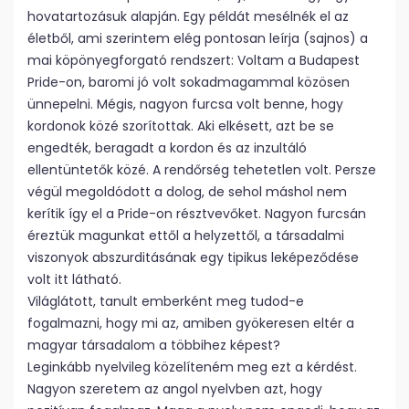
hovatartozásuk alapján. Egy példát mesélnék el az
életből, ami szerintem elég pontosan leírja (sajnos) a
mai köpönyegforgató rendszert: Voltam a Budapest
Pride-on, baromi jó volt sokadmagammal közösen
ünnepelni. Mégis, nagyon furcsa volt benne, hogy
kordonok közé szorítottak. Aki elkésett, azt be se
engedték, beragadt a kordon és az inzultáló
ellentüntetők közé. A rendőrség tehetetlen volt. Persze
végül megoldódott a dolog, de sehol máshol nem
kerítik így el a Pride-on résztvevőket. Nagyon furcsán
éreztük magunkat ettől a helyzettől, a társadalmi
viszonyok abszurditásának egy tipikus leképeződése
volt itt látható.
Világlátott, tanult emberként meg tudod-e
fogalmazni, hogy mi az, amiben gyökeresen eltér a
magyar társadalom a többihez képest?
Leginkább nyelvileg közelíteném meg ezt a kérdést.
Nagyon szeretem az angol nyelvben azt, hogy