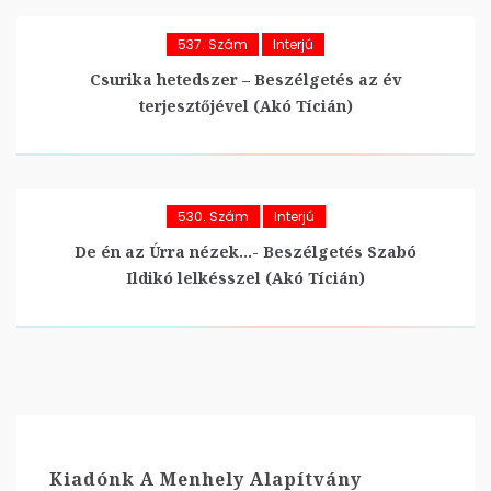
537. Szám
Interjú
Csurika hetedszer – Beszélgetés az év
terjesztőjével (Akó Tícián)
530. Szám
Interjú
De én az Úrra nézek…- Beszélgetés Szabó
Ildikó lelkésszel (Akó Tícián)
Kiadónk A Menhely Alapítvány