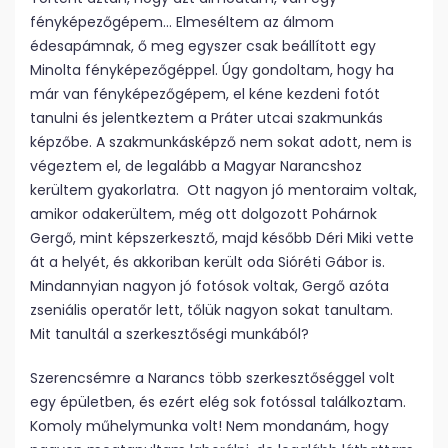
fényképezőgépem… Elmeséltem az álmom
édesapámnak, ő meg egyszer csak beállított egy
Minolta fényképezőgéppel. Úgy gondoltam, hogy ha
már van fényképezőgépem, el kéne kezdeni fotót
tanulni és jelentkeztem a Práter utcai szakmunkás
képzőbe. A szakmunkásképző nem sokat adott, nem is
végeztem el, de legalább a Magyar Narancshoz
kerültem gyakorlatra. Ott nagyon jó mentoraim voltak,
amikor odakerültem, még ott dolgozott Pohárnok
Gergő, mint képszerkesztő, majd később Déri Miki vette
át a helyét, és akkoriban került oda Sióréti Gábor is.
Mindannyian nagyon jó fotósok voltak, Gergő azóta
zseniális operatőr lett, tőlük nagyon sokat tanultam.
Mit tanultál a szerkesztőségi munkából?
Szerencsémre a Narancs több szerkesztőséggel volt
egy épületben, és ezért elég sok fotóssal találkoztam.
Komoly műhelymunka volt! Nem mondanám, hogy