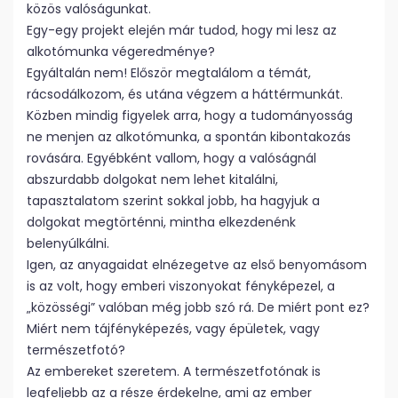
közös valóságunkat.
Egy-egy projekt elején már tudod, hogy mi lesz az
alkotómunka végeredménye?
Egyáltalán nem! Először megtalálom a témát,
rácsodálkozom, és utána végzem a háttérmunkát.
Közben mindig figyelek arra, hogy a tudományosság
ne menjen az alkotómunka, a spontán kibontakozás
rovására. Egyébként vallom, hogy a valóságnál
abszurdabb dolgokat nem lehet kitalálni,
tapasztalatom szerint sokkal jobb, ha hagyjuk a
dolgokat megtörténni, mintha elkezdenénk
belenyúlkálni.
Igen, az anyagaidat elnézegetve az első benyomásom
is az volt, hogy emberi viszonyokat fényképezel, a
„közösségi” valóban még jobb szó rá. De miért pont ez?
Miért nem tájfényképezés, vagy épületek, vagy
természetfotó?
Az embereket szeretem. A természetfotónak is
legfeljebb az a része érdekelne, ami az ember