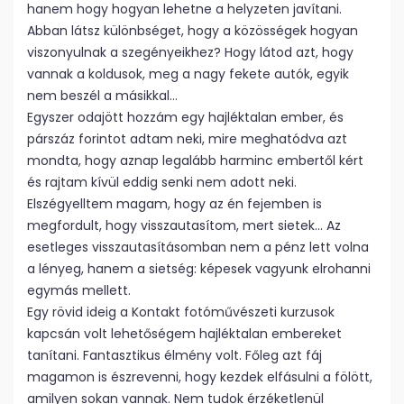
hanem hogy hogyan lehetne a helyzeten javítani.
Abban látsz különbséget, hogy a közösségek hogyan
viszonyulnak a szegényeikhez? Hogy látod azt, hogy
vannak a koldusok, meg a nagy fekete autók, egyik
nem beszél a másikkal…
Egyszer odajött hozzám egy hajléktalan ember, és
párszáz forintot adtam neki, mire meghatódva azt
mondta, hogy aznap legalább harminc embertől kért
és rajtam kívül eddig senki nem adott neki.
Elszégyelltem magam, hogy az én fejemben is
megfordult, hogy visszautasítom, mert sietek… Az
esetleges visszautasításomban nem a pénz lett volna
a lényeg, hanem a sietség: képesek vagyunk elrohanni
egymás mellett.
Egy rövid ideig a Kontakt fotóművészeti kurzusok
kapcsán volt lehetőségem hajléktalan embereket
tanítani. Fantasztikus élmény volt. Főleg azt fáj
magamon is észrevenni, hogy kezdek elfásulni a fölött,
amilyen sokan vannak. Nem tudok érzéketlenül