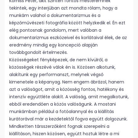
Korniss Péter, akit szintén fontos mesteremnek
tekintek, egy interjúban azt mondta rólam, hogy a
munkám valahol a dokumentarizmus és a
képzőművészeti fotográfia között helyzkedik el. Én ezt
elég pontosnak gondolom, mert valóban a
dokumentarizmus eszközeivel és korlátaival élek, de az
eredmény mindig egy koncepció alapján
továbbgondolt értelmezés.
Közösségeket fényképezek, de nem kívülről, a
közösségek részévé válok én is. Közösen alkotunk,
alakítunk egy performanszt, melynek végső
kimenetele a képanyag. Nem engem ábrázol, hanem
azt a valóságot, amit a közösség fontos, hatékony és
intenzív együttléte alakít. A valóság, amit megalkotunk,
ebből eredendően a közös valóságunk. A mostani
munkámban például a fotóalannyal és a kiállítás
kurátorával már a kezdetektől fogva együtt dolgozunk.
Mindketten társszerzőként fognak szerepelni a
kiállításon, hiszen közösen, együtt hoztuk létre a mi