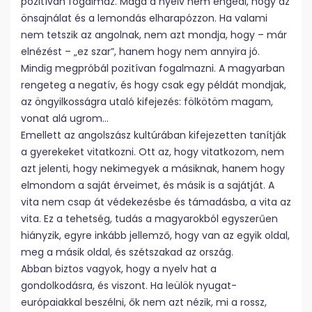
pozitívan fogalmaz. Maga a nyelv nem engedi, hogy az
önsajnálat és a lemondás elharapózzon. Ha valami
nem tetszik az angolnak, nem azt mondja, hogy – már
elnézést – „ez szar”, hanem hogy nem annyira jó.
Mindig megpróbál pozitívan fogalmazni. A magyarban
rengeteg a negatív, és hogy csak egy példát mondjak,
az öngyilkosságra utaló kifejezés: fölkötöm magam,
vonat alá ugrom…
Emellett az angolszász kultúrában kifejezetten tanítják
a gyerekeket vitatkozni. Ott az, hogy vitatkozom, nem
azt jelenti, hogy nekimegyek a másiknak, hanem hogy
elmondom a saját érveimet, és másik is a sajátját. A
vita nem csap át védekezésbe és támadásba, a vita az
vita. Ez a tehetség, tudás a magyarokból egyszerűen
hiányzik, egyre inkább jellemző, hogy van az egyik oldal,
meg a másik oldal, és szétszakad az ország.
Abban biztos vagyok, hogy a nyelv hat a
gondolkodásra, és viszont. Ha leülök nyugat-
európaiakkal beszélni, ők nem azt nézik, mi a rossz,