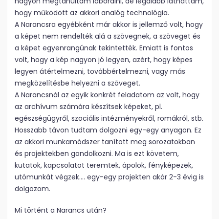
nagyon megtanultam laborálni, de legalább láthattam,
hogy működött az akkori analóg technológia.
A Narancsra egyébként már akkor is jellemző volt, hogy
a képet nem rendelték alá a szövegnek, a szöveget és
a képet egyenrangúnak tekintették. Emiatt is fontos
volt, hogy a kép nagyon jó legyen, azért, hogy képes
legyen átértelmezni, továbbértelmezni, vagy más
megközelítésbe helyezni a szöveget.
A Narancsnál az egyik konkrét feladatom az volt, hogy
az archívum számára készítsek képeket, pl.
egészségügyről, szociális intézményekről, romákról, stb.
Hosszabb távon tudtam dolgozni egy-egy anyagon. Ez
az akkori munkamódszer tanított meg sorozatokban
és projektekben gondolkozni. Ma is ezt követem,
kutatok, kapcsolatot teremtek, ápolok, fényképezek,
utómunkát végzek…. egy-egy projekten akár 2-3 évig is
dolgozom.
Mi történt a Narancs után?