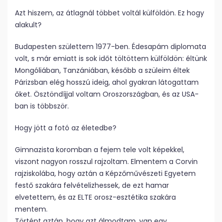
Azt hiszem, az átlagnál többet voltál külföldön. Ez hogy
alakult?
Budapesten születtem 1977-ben. Édesapám diplomata
volt, s már emiatt is sok időt töltöttem külföldön: éltünk
Mongóliában, Tanzániában, később a szüleim éltek
Párizsban elég hosszú ideig, ahol gyakran látogattam
őket. Ösztöndíjjal voltam Oroszországban, és az USA-
ban is többször.
Hogy jött a fotó az életedbe?
Gimnazista koromban a fejem tele volt képekkel,
viszont nagyon rosszul rajzoltam. Elmentem a Corvin
rajziskolába, hogy aztán a Képzőművészeti Egyetem
festő szakára felvételizhessek, de ezt hamar
elvetettem, és az ELTE orosz-esztétika szakára
mentem.
Történt aztán, hogy azt álmodtam, van egy