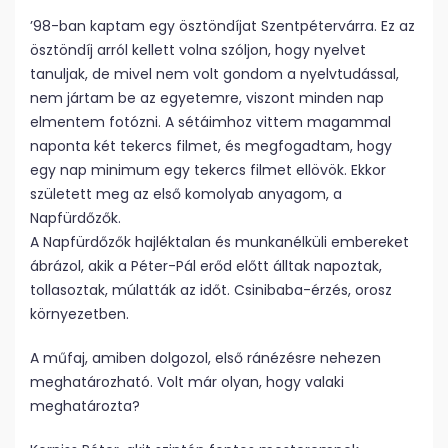
’98-ban kaptam egy ösztöndíjat Szentpétervárra. Ez az
ösztöndíj arról kellett volna szóljon, hogy nyelvet
tanuljak, de mivel nem volt gondom a nyelvtudással,
nem jártam be az egyetemre, viszont minden nap
elmentem fotózni. A sétáimhoz vittem magammal
naponta két tekercs filmet, és megfogadtam, hogy
egy nap minimum egy tekercs filmet ellövök. Ekkor
született meg az első komolyab anyagom, a
Napfürdőzők.
A Napfürdőzők hajléktalan és munkanélküli embereket
ábrázol, akik a Péter-Pál erőd előtt álltak napoztak,
tollasoztak, múlatták az időt. Csinibaba-érzés, orosz
környezetben.
A műfaj, amiben dolgozol, első ránézésre nehezen
meghatározható. Volt már olyan, hogy valaki
meghatározta?