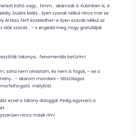
heted! Költő vagy… hmm… akárcsak ő. Különben is, a
ekély, büdös kelés… ilyen szavak nélkül nincs már se
y érzésű férfi közeledhet-e ilyen szavak nélkül az
 idők szavát… – s engedd meg, hogy gratuláljak
zvesztiták takonya… fenomenális betűrím!
kem, soha nem olvastam, és nem is fogok, – se a
csmány… – akarom mondani – látszólagos
morfelforgató mélylírát.
z ezzel a takony dologgal. Pedig egyszerű a
et.
gyszerűen nincs másik rím!