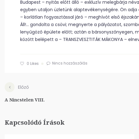
Budapest – nyitás előtt álló – exkluzív melegbárja néva
egyben utaljon üzletünk alaptevékenységére. Ön adja 
– korlátlan fogyasztással járó – meghívót első éjszakánk
Áll!… gondolta a csövi; megnyerte a pályázatot, szomb
lenyűgöző épülete előtt; aztán a bársonyszőnyegen, m
között belépett a – TRANSZVESZTITÁK MÁKONYA – elnevez
Nincs hozzászólás
0
Likes
Előző
A Nincstelen VIII.
Kapcsolódó Írások