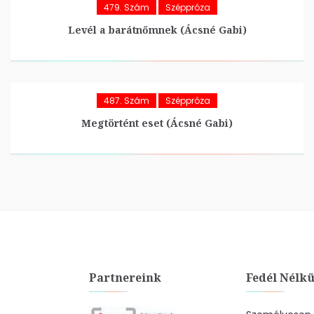
479. Szám
Széppróza
Levél a barátnőmnek (Ácsné Gabi)
487. Szám
Széppróza
Megtörtént eset (Ácsné Gabi)
Partnereink
Fedél Nélkü