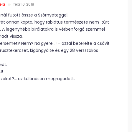
éla
febr 10, 2018
ánál futott össze a Szörnyeteggel.
nevét onnan kapta, hogy rabiátus természete nem tűrt
. A legenyhébb bírálatokra is vérbenforgó szemmel
iadt vissza.
 versemet? Nem? Na gyere…! – azzal beterelte a csövit
rusztekercset, kigöngyölte és egy 28 versszakos
edt.
d!
sszakot?… az különösen megragadott.