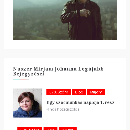
Nuszer Mirjam Johanna Legújabb
Bejegyzései
670. Szám
Blog
Mirjam
Egy szocmunkás naplója 1. rész
Nincs hozzászólás