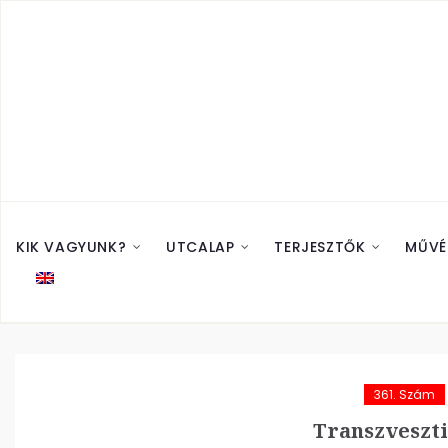
KIK VAGYUNK?
UTCALAP
TERJESZTŐK
MŰVÉ
361. Szám
Transzveszt