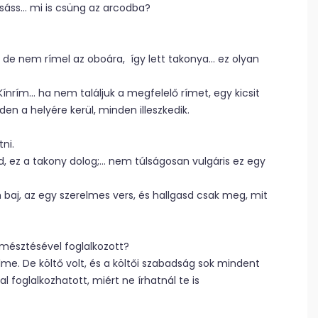
sáss… mi is csüng az arcodba?
ni, de nem rímel az oboára, így lett takonya… ez olyan
nrím… ha nem találjuk a megfelelő rímet, egy kicsit
den a helyére kerül, minden illeszkedik.
ni.
, ez a takony dolog;… nem túlságosan vulgáris ez egy
baj, az egy szerelmes vers, és hallgasd csak meg, mit
emésztésével foglalkozott?
elme. De költő volt, és a költői szabadság sok mindent
foglalkozhatott, miért ne írhatnál te is