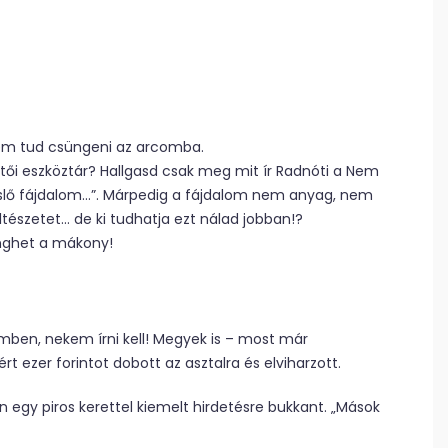
nem tud csüngeni az arcomba.
tői eszköztár? Hallgasd csak meg mit ír Radnóti a Nem
slő fájdalom…”. Márpedig a fájdalom nem anyag, nem
ltészetet… de ki tudhatja ezt nálad jobban!?
ünghet a mákony!
ben, nekem írni kell! Megyek is – most már
t ezer forintot dobott az asztalra és elviharzott.
n egy piros kerettel kiemelt hirdetésre bukkant. „Mások