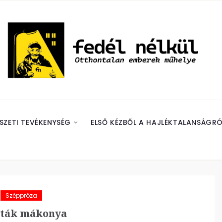
SZETI TEVÉKENYSÉG
ELSŐ KÉZBŐL A HAJLÉKTALANSÁGRÓ
Széppróza
iták mákonya