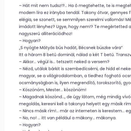
– Hát mit nem tudsz!?… Ha ő megtehette, te is megte
modern líra ez irányba tendál. Takony ótvar, gennyes f
elégia, se szonett, se semmilyen szerelmi vallomás! Mél
imádott lényhez? Ugye, hogy nem!? Te megértetted az
nagyszerű alliterációdhoz!
– Hogyan?
„S nyögte Mátyás bús hadát, Bécsnek büszke vára”
Itt a három B betű dominál, nálad a két T betű. Trans
– Akkor… végül is… tetszett neked a versem?
– Nézd, utálok bárkit is szembedícsérni, de hidd el ne
magyar, se a világirodalomban, a tiedhez fogható o
ocsmányságban is, ilyen megrendítő, torokszorító, gyo
– Köszönöm, Mester… köszönöm!
– Magadnak köszönd…, de úgy látom, még mindig vívóds
megoldás, keresni kell a takonya helyett egy másik rím
– Nincs másik rím!… már az interneten is kerestem… e
– No, no! … itt van például a mákony… mákonya.
– Hogyan?