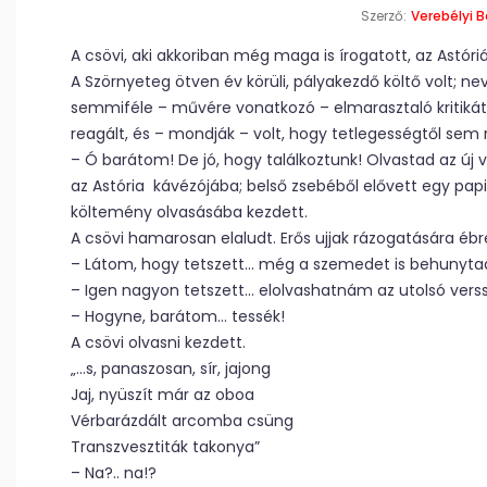
Szerző:
Verebélyi B
A csövi, aki akkoriban még maga is írogatott, az Astóri
A Szörnyeteg ötven év körüli, pályakezdő költő volt; 
semmiféle – művére vonatkozó – elmarasztaló kritikát
reagált, és – mondják – volt, hogy tetlegességtől sem r
– Ó barátom! De jó, hogy találkoztunk! Olvastad az új
az Astória kávézójába; belső zsebéből elővett egy papi
költemény olvasásába kezdett.
A csövi hamarosan elaludt. Erős ujjak rázogatására ébr
– Látom, hogy tetszett… még a szemedet is behunyta
– Igen nagyon tetszett… elolvashatnám az utolsó ver
– Hogyne, barátom… tessék!
A csövi olvasni kezdett.
„…s, panaszosan, sír, jajong
Jaj, nyüszít már az oboa
Vérbarázdált arcomba csüng
Transzvesztiták takonya”
– Na?.. na!?