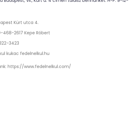
 Budapest, VII., Kürt u. 4 címen találsz bennünket. H-P: 9-12-
apest Kürt utca 4.
0-468-2617 Kepe Róbert
 322-3423
kul kukac fedelnelkul.hu
nk:
https://www.fedelnelkul.com/