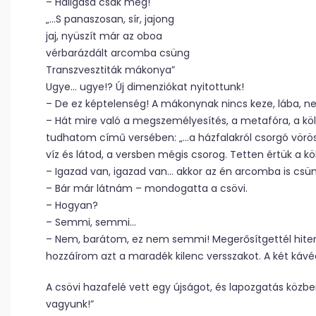
– Hallgasd csak meg!
„…S panaszosan, sír, jajong
jaj, nyüszít már az oboa
vérbarázdált arcomba csüng
Transzvesztiták mákonya”
Ugye… ugye!? Új dimenziókat nyitottunk!
– De ez képtelenség! A mákonynak nincs keze, lába, 
– Hát mire való a megszemélyesítés, a metafóra, a köl
tudhatom című versében: „…a házfalakról csorgó vörö
víz és látod, a versben mégis csorog. Tetten értük a kö
– Igazad van, igazad van… akkor az én arcomba is cs
– Bár már látnám – mondogatta a csövi.
– Hogyan?
– Semmi, semmi…
– Nem, barátom, ez nem semmi! Megerősítgettél hitem
hozzáírom azt a maradék kilenc versszakot. A két kávéér
A csövi hazafelé vett egy újságot, és lapozgatás közbe
vagyunk!”