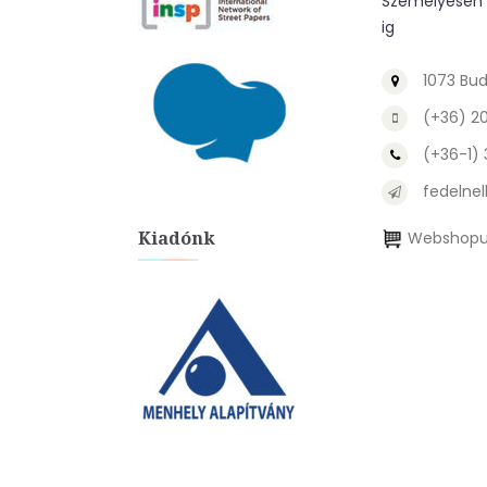
Személyesen a
ig
1073 Bud
(+36) 2
(+36-1)
fedelnel
Kiadónk
Webshopu