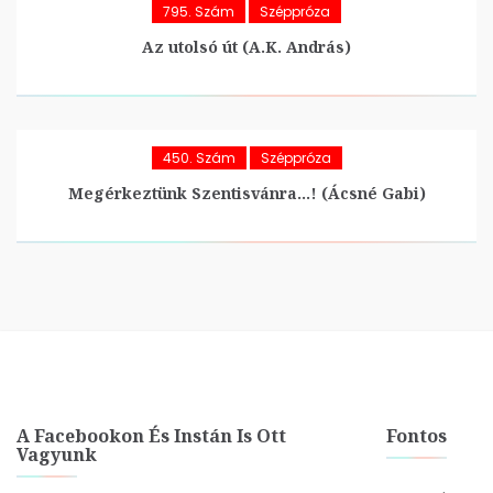
795. Szám
Széppróza
Az utolsó út (A.K. András)
450. Szám
Széppróza
Megérkeztünk Szentisvánra…! (Ácsné Gabi)
A Facebookon És Instán Is Ott
Fontos
Vagyunk