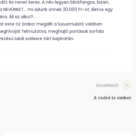
dót és nevet keres. A név legyen blickfangos, bizarr,
a NEVÜNKET… mi adunk önnek 20.000 Ft-ot, illetve egy
ra. Áll az alku!?…
at este tíz órakor megállt a luxusmulató valóban
eghívóját felmutatva, meghajló portások sorfala
ésű lokál szélesre tárt bejáratán.
Következő
A csóró is ember