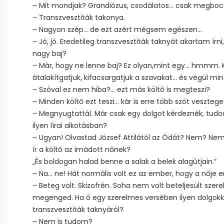
– Mit mondjak? Grandiózus, csodálatos… csak megboc
– Transzvesztiták takonya.
– Nagyon szép… de ezt azért mégsem egészen…
– Jó, jó. Eredetileg transzvesztiták taknyát akartam ír
nagy baj?
– Már, hogy ne lenne baj? Ez olyan,mint egy… hmmm. Kí
átalakítgatjuk, kifacsargatjuk a szavakat… és végül min
– Szóval ez nem hiba?… ezt más költő is megteszi?
– Minden költő ezt teszi… kár is erre több szót veszteget
– Megnyugtattál. Már csak egy dolgot kérdeznék, tudod
ilyen lírai alkotásban?
– Ugyan! Olvastad József Attilától az Ódát? Nem? Nem 
ír a költő az imádott nőnek?
„És boldogan halad benne a salak a belek alagútjain.”
– Na… ne! Hát normális volt ez az ember, hogy a nője 
– Beteg volt. Skizofrén. Soha nem volt beteljesült szer
megenged. Ha ő egy szerelmes versében ilyen dolgokkal 
transzvesztiták taknyáról?
– Nem is tudom?