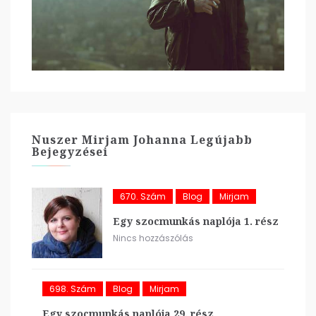
Nuszer Mirjam Johanna Legújabb
Bejegyzései
670. Szám
Blog
Mirjam
Egy szocmunkás naplója 1. rész
Nincs hozzászólás
698. Szám
Blog
Mirjam
Egy szocmunkás naplója 29. rész