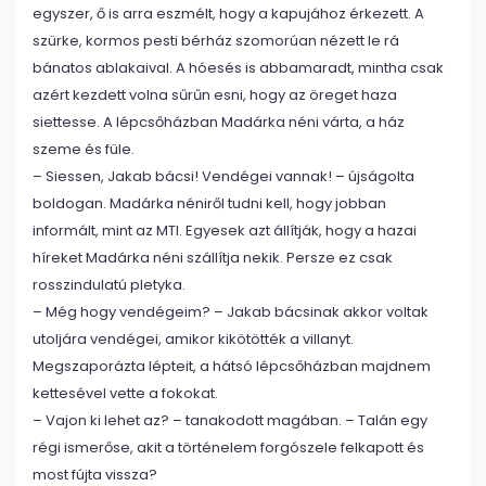
egyszer, ő is arra eszmélt, hogy a kapujához érkezett. A
szürke, kormos pesti bérház szomorúan nézett le rá
bánatos ablakaival. A hóesés is abbamaradt, mintha csak
azért kezdett volna sűrűn esni, hogy az öreget haza
siettesse. A lépcsőházban Madárka néni várta, a ház
szeme és füle.
– Siessen, Jakab bácsi! Vendégei vannak! – újságolta
boldogan. Madárka néniről tudni kell, hogy jobban
informált, mint az MTI. Egyesek azt állítják, hogy a hazai
híreket Madárka néni szállítja nekik. Persze ez csak
rosszindulatú pletyka.
– Még hogy vendégeim? – Jakab bácsinak akkor voltak
utoljára vendégei, amikor kikötötték a villanyt.
Megszaporázta lépteit, a hátsó lépcsőházban majdnem
kettesével vette a fokokat.
– Vajon ki lehet az? – tanakodott magában. – Talán egy
régi ismerőse, akit a történelem forgószele felkapott és
most fújta vissza?