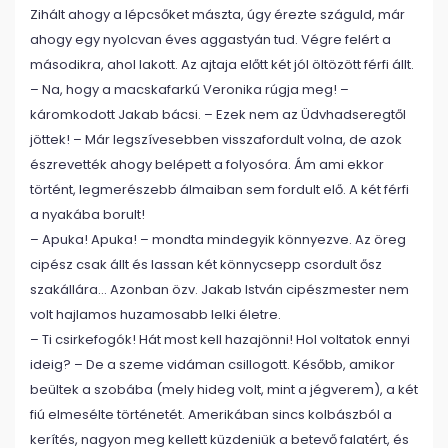
Zihált ahogy a lépcsőket mászta, úgy érezte száguld, már
ahogy egy nyolcvan éves aggastyán tud. Végre felért a
másodikra, ahol lakott. Az ajtaja előtt két jól öltözött férfi állt.
– Na, hogy a macskafarkú Veronika rúgja meg! –
káromkodott Jakab bácsi. – Ezek nem az Üdvhadseregtől
jöttek! – Már legszívesebben visszafordult volna, de azok
észrevették ahogy belépett a folyosóra. Ám ami ekkor
történt, legmerészebb álmaiban sem fordult elő. A két férfi
a nyakába borult!
– Apuka! Apuka! – mondta mindegyik könnyezve. Az öreg
cipész csak állt és lassan két könnycsepp csordult ősz
szakállára… Azonban özv. Jakab István cipészmester nem
volt hajlamos huzamosabb lelki életre.
– Ti csirkefogók! Hát most kell hazajönni! Hol voltatok ennyi
ideig? – De a szeme vidáman csillogott. Később, amikor
beültek a szobába (mely hideg volt, mint a jégverem), a két
fiú elmesélte történetét. Amerikában sincs kolbászból a
kerítés, nagyon meg kellett küzdeniük a betevő falatért, és