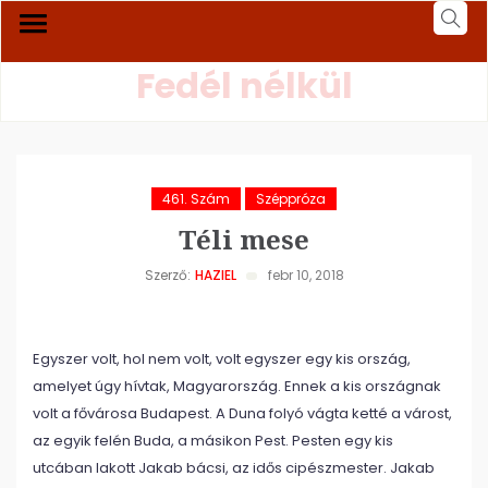
Fedél nélkül
461. Szám
Széppróza
Téli mese
Szerző:
HAZIEL
febr 10, 2018
Egyszer volt, hol nem volt, volt egyszer egy kis ország,
amelyet úgy hívtak, Magyarország. Ennek a kis országnak
volt a fővárosa Budapest. A Duna folyó vágta ketté a várost,
az egyik felén Buda, a másikon Pest. Pesten egy kis
utcában lakott Jakab bácsi, az idős cipészmester. Jakab