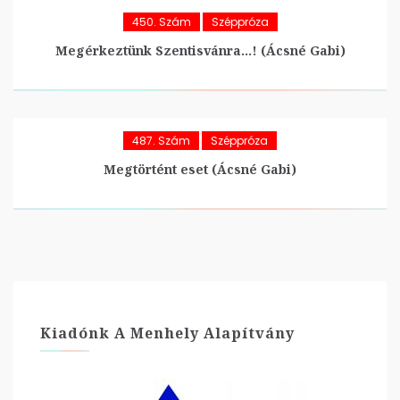
450. Szám
Széppróza
Megérkeztünk Szentisvánra…! (Ácsné Gabi)
487. Szám
Széppróza
Megtörtént eset (Ácsné Gabi)
Kiadónk A Menhely Alapítvány