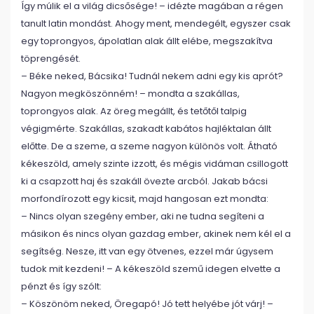
Így múlik el a világ dicsősége! – idézte magában a régen
tanult latin mondást. Ahogy ment, mendegélt, egyszer csak
egy toprongyos, ápolatlan alak állt elébe, megszakítva
töprengését.
– Béke neked, Bácsika! Tudnál nekem adni egy kis aprót?
Nagyon megköszönném! – mondta a szakállas,
toprongyos alak. Az öreg megállt, és tetőtől talpig
végigmérte. Szakállas, szakadt kabátos hajléktalan állt
előtte. De a szeme, a szeme nagyon különös volt. Átható
kékeszöld, amely szinte izzott, és mégis vidáman csillogott
ki a csapzott haj és szakáll övezte arcból. Jakab bácsi
morfondírozott egy kicsit, majd hangosan ezt mondta:
– Nincs olyan szegény ember, aki ne tudna segíteni a
másikon és nincs olyan gazdag ember, akinek nem kél el a
segítség. Nesze, itt van egy ötvenes, ezzel már úgysem
tudok mit kezdeni! – A kékeszöld szemű idegen elvette a
pénzt és így szólt:
– Köszönöm neked, Öregapó! Jó tett helyébe jót várj! –