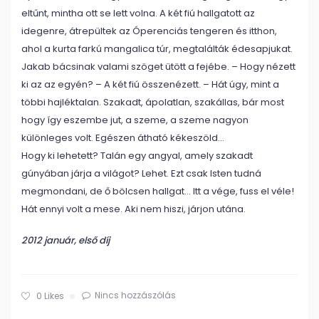
eltűnt, mintha ott se lett volna. A két fiú hallgatott az
idegenre, átrepültek az Óperenciás tengeren és itthon,
ahol a kurta farkú mangalica túr, megtalálták édesapjukat.
Jakab bácsinak valami szöget ütött a fejébe. – Hogy nézett
ki az az egyén? – A két fiú összenézett. – Hát úgy, mint a
többi hajléktalan. Szakadt, ápolatlan, szakállas, bár most
hogy így eszembe jut, a szeme, a szeme nagyon
különleges volt. Egészen átható kékeszöld…
Hogy ki lehetett? Talán egy angyal, amely szakadt
gúnyában járja a világot? Lehet. Ezt csak Isten tudná
megmondani, de ő bölcsen hallgat… Itt a vége, fuss el véle!
Hát ennyi volt a mese. Aki nem hiszi, járjon utána.
2012 január, első díj
Nincs hozzászólás
0
Likes