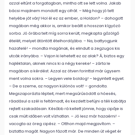
azzal eltűnt a forgatagban, mintha ott se lett volna. Jakab
bácsi majdnem mondott egy cifrát. – Még hogy jó tett
helyébe jót várj! Hol él ez az ember, a Holdon? – dohogott
magában még akkor is, amikor beállt a hosszan kígyózó
sorba. Jó órába telt míg sorra került, megkapta gőzölgő
ételét, melyet átöntött ételhordójába. – Na, battyogjunk
hazafelé! – mondta magának, és elindult a zegzugos kis
utcák irányába. – Vajon ki lehetett ez az alak? Á, biztos egy
hajléktalan, akinek nincs ki a négy kereke! – zárta le
magában a kérdést. Azzal az ötven forinttal már úgysem
ment volna sokra. – Legyen vele boldog! – legyintett egyet.
– De a szeme, az nagyon különös volt! – gondolta.
Megszaporázta lépteit, mert megsűrűsödött a hóesés,
ráadásul a szél is feltámadt, és kezdett befújni a téli kabátja
rejtett szakadásain. Később rá kellett jönnie, hogy cipője is
csak múlt időben volt vízhatlan. – Jó lesz már hazaérni! –
vacogta az öreg cipész. – Otthon majd megjavítom. –
biztatta magát. Nagyon fázott már. De minden út véget ér