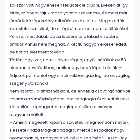
sokszor volt, hogy éhesen feküdtek le aludni. Éveken át így
éltek, mígnem rájuk mosolygott a szerencse, és most már
jómódú középosztálybeli vállalkozók lettek. Meg akarták
kerestetni szüleiket, de a régi címen már nem találták őket.
Persze, mert Jakab bácsi lecserélte a lakást kisebbre,
amikor Annus néni meghalt. A két fiú nagyon elkeseredett,
de hát az élet ment tovább.
Történt egyszer, nem is olyan régen, együtt sétáltak az 53.
utcában New Yorkban, amikor egy hobó lépett eléjük. –
Adjatok pár centet egy érzelmekben gazdag, de anyagilag
szegény utazónak!
Nem szoktak alamizsnát adni, de ennek a csavargónak volt
valami a személyiségében, ami megfogta őket. Adtak neki
két dollárt. Legnagyobb meglepetésükre a csöves
magyarra váltott.
– Amiért megesett rajtam a szívetek, megmondom nektek,
siessetek haza Magyarországra, mert édesapátok nagy
nyomorban él, s nagyon elkél néki a segítség! – Azzal úgy