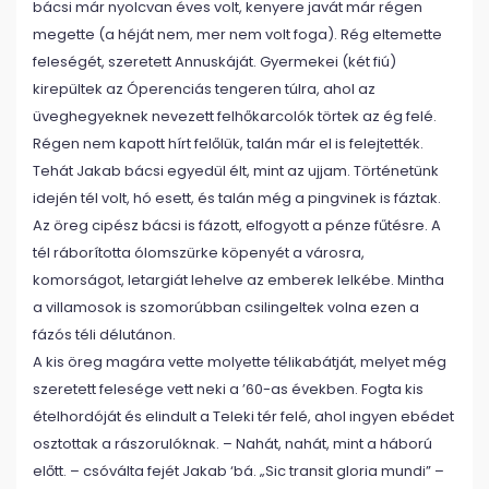
bácsi már nyolcvan éves volt, kenyere javát már régen
megette (a héját nem, mer nem volt foga). Rég eltemette
feleségét, szeretett Annuskáját. Gyermekei (két fiú)
kirepültek az Óperenciás tengeren túlra, ahol az
üveghegyeknek nevezett felhőkarcolók törtek az ég felé.
Régen nem kapott hírt felőlük, talán már el is felejtették.
Tehát Jakab bácsi egyedül élt, mint az ujjam. Történetünk
idején tél volt, hó esett, és talán még a pingvinek is fáztak.
Az öreg cipész bácsi is fázott, elfogyott a pénze fűtésre. A
tél ráborította ólomszürke köpenyét a városra,
komorságot, letargiát lehelve az emberek lelkébe. Mintha
a villamosok is szomorúbban csilingeltek volna ezen a
fázós téli délutánon.
A kis öreg magára vette molyette télikabátját, melyet még
szeretett felesége vett neki a ’60-as években. Fogta kis
ételhordóját és elindult a Teleki tér felé, ahol ingyen ebédet
osztottak a rászorulóknak. – Nahát, nahát, mint a háború
előtt. – csóválta fejét Jakab ‘bá. „Sic transit gloria mundi” –