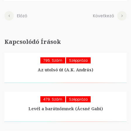
Előző
Következő
Kapcsolódó Írások
795. Szám
Széppróza
Az utolsó út (A.K. András)
479. Szám
Széppróza
Levél a barátnőmnek (Ácsné Gabi)