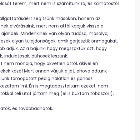
mölcsöt terem, mert nem is számítunk rá, és kamatostól
hallgattatásáért segítsünk másokon, hanem az
nek elvárásaink, mert nem attól kapjuk vissza a
a ajándék. Mindenkinek van olyan tudása, mosolya,
 ezek olyan tulajdonságok, amik gerjesztik önmagukat,
b adjuk. Az a bajunk, hogy megszoktuk azt, hogy
, indulatosak, dühösek leszünk.
zt nem mondja, hogy okvetlen attól, akivel én
ekek közé! Mert onnan várjuk a jót, ahova adtunk
alunk támogatott pedig hálátlan és gonosz.
lkezdtem írni. Én is megtapasztaltam ezeket, nem
ókkal teli utat jártam meg (el is buktam többször!),
atók, és továbbadhatók.