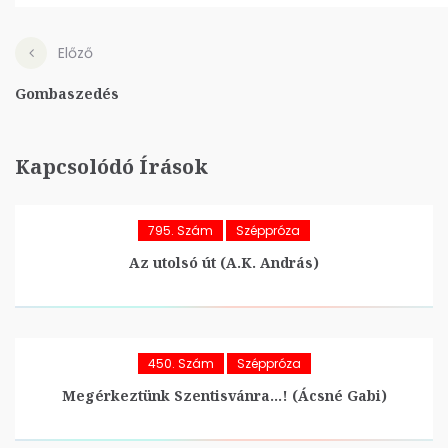
Előző
Gombaszedés
Kapcsolódó Írások
795. Szám
Széppróza
Az utolsó út (A.K. András)
450. Szám
Széppróza
Megérkeztünk Szentisvánra…! (Ácsné Gabi)