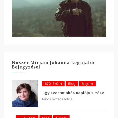
Nuszer Mirjam Johanna Legújabb
Bejegyzései
670. Szám
Blog
Mirjam
Egy szocmunkás naplója 1. rész
Nincs hozzászólás