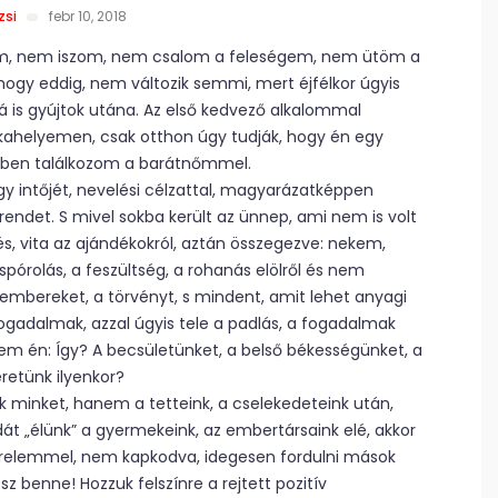
zsi
febr 10, 2018
om, nem iszom, nem csalom a feleségem, nem ütöm a
ogy eddig, nem változik semmi, mert éjfélkor úgyis
á is gyújtok utána. Az első kedvező alkalommal
kahelyemen, csak otthon úgy tudják, hogy én egy
özben találkozom a barátnőmmel.
gy intőjét, nevelési célzattal, magyarázatképpen
rendet. S mivel sokba került az ünnep, ami nem is volt
, vita az ajándékokról, aztán összegezve: nekem,
pórolás, a feszültség, a rohanás elölről és nem
 embereket, a törvényt, s mindent, amit lehet anyagi
ogadalmak, azzal úgyis tele a padlás, a fogadalmak
rdem én: Így? A becsületünket, a belső békességünket, a
eretünk ilyenkor?
 minket, hanem a tetteink, a cselekedeteink után,
dát „élünk” a gyermekeink, az embertársaink elé, akkor
ürelemmel, nem kapkodva, idegesen fordulni mások
z benne! Hozzuk felszínre a rejtett pozitív