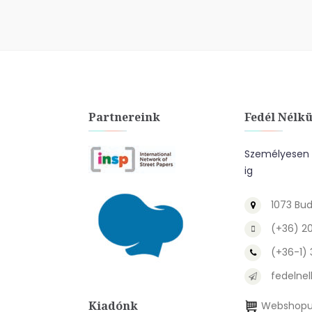
Partnereink
Fedél Nélkü
Személyesen a
ig
1073 Bud
(+36) 2
(+36-1)
fedelnel
Kiadónk
Webshopu