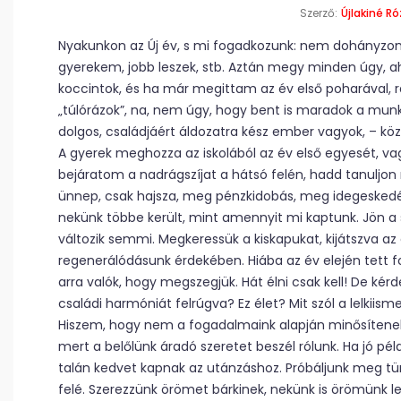
Szerző:
Újlakiné Ró
Nyakunkon az Új év, s mi fogadkozunk: nem dohányz
gyerekem, jobb leszek, stb. Aztán megy minden úgy, ah
koccintok, és ha már megittam az év első poharával, r
„túlórázok”, na, nem úgy, hogy bent is maradok a mun
dolgos, családjáért áldozatra kész ember vagyok, – k
A gyerek meghozza az iskolából az év első egyesét, va
bejáratom a nadrágszíjat a hátsó felén, hadd tanuljon 
ünnep, csak hajsza, meg pénzkidobás, meg idegeskedés
nekünk többe került, mint amennyit mi kaptunk. Jön a s
változik semmi. Megkeressük a kiskapukat, kijátszva az
regenerálódásunk érdekében. Hiába az év elején tett f
arra valók, hogy megszegjük. Hát élni csak kell! De ké
családi harmóniát felrúgva? Ez élet? Mit szól a lelkiism
Hiszem, hogy nem a fogadalmaink alapján minősítenek
mert a belőlünk áradó szeretet beszél rólunk. Ha jó pél
talán kedvet kapnak az utánzáshoz. Próbáljunk meg t
felé. Szerezzünk örömet bárkinek, nekünk is örömünk les