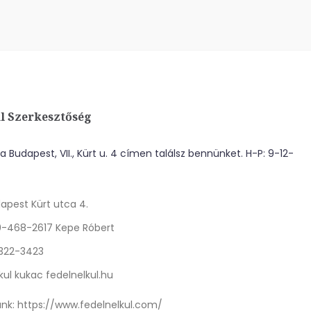
l Szerkesztőség
 Budapest, VII., Kürt u. 4 címen találsz bennünket. H-P: 9-12-
apest Kürt utca 4.
0-468-2617 Kepe Róbert
 322-3423
kul kukac fedelnelkul.hu
nk:
https://www.fedelnelkul.com/