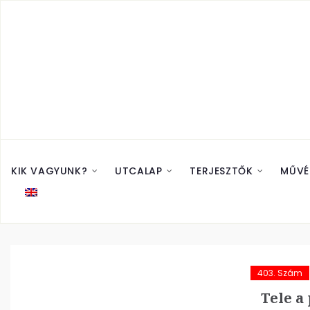
KIK VAGYUNK?
UTCALAP
TERJESZTŐK
MŰVÉ
403. Szám
Tele a 