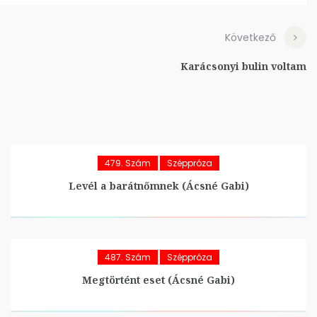
Következő
Karácsonyi bulin voltam
479. Szám
Széppróza
Levél a barátnőmnek (Ácsné Gabi)
487. Szám
Széppróza
Megtörtént eset (Ácsné Gabi)