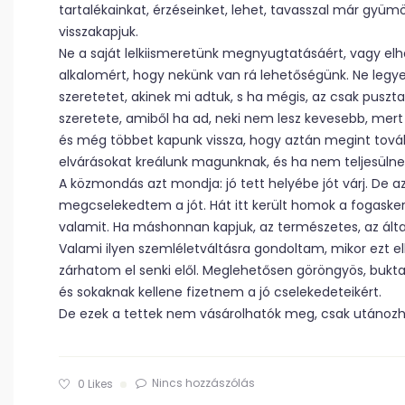
tartalékainkat, érzéseinket, lehet, tavasszal már gyü
visszakapjuk.
Ne a saját lelkiismeretünk megnyugtatásáért, vagy el
alkalomért, hogy nekünk van rá lehetőségünk. Ne legye
szeretetet, akinek mi adtuk, s ha mégis, az csak puszt
szeretete, amiből ha ad, neki nem lesz kevesebb, mert
és még többet kapunk vissza, hogy aztán megint továb
elvárásokat kreálunk magunknak, és ha nem teljesülnek
A közmondás azt mondja: jó tett helyébe jót várj. De a
megcselekedtem a jót. Hát itt került homok a fogasker
valamit. Ha máshonnan kapjuk, az természetes, az ált
Valami ilyen szemléletváltásra gondoltam, mikor ezt e
zárhatom el senki elől. Meglehetősen göröngyös, buktat
és sokaknak kellene fizetnem a jó cselekedeteikért.
De ezek a tettek nem vásárolhatók meg, csak utánozh
Nincs hozzászólás
0
Likes