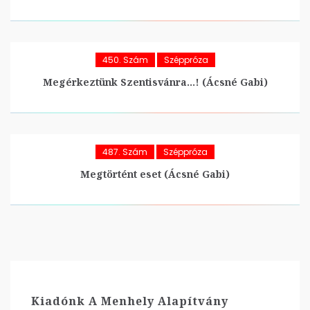
450. Szám
Széppróza
Megérkeztünk Szentisvánra…! (Ácsné Gabi)
487. Szám
Széppróza
Megtörtént eset (Ácsné Gabi)
Kiadónk A Menhely Alapítvány