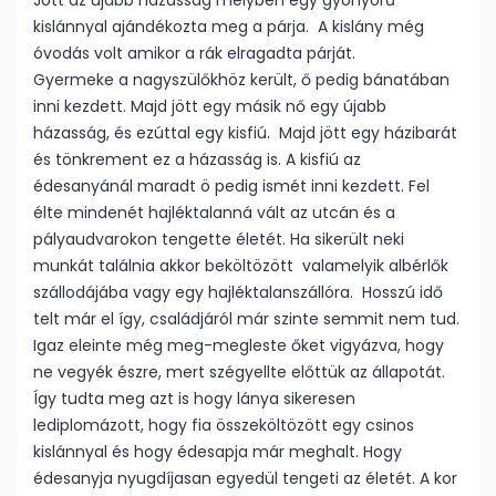
Jött az újabb házasság melyben egy gyönyörű
kislánnyal ajándékozta meg a párja. A kislány még
óvodás volt amikor a rák elragadta párját.
Gyermeke a nagyszülőkhöz került, ő pedig bánatában
inni kezdett. Majd jött egy másik nő egy újabb
házasság, és ezúttal egy kisfiú. Majd jött egy házibarát
és tönkrement ez a házasság is. A kisfiú az
édesanyánál maradt ö pedig ismét inni kezdett. Fel
élte mindenét hajléktalanná vált az utcán és a
pályaudvarokon tengette életét. Ha sikerült neki
munkát találnia akkor beköltözött valamelyik albérlők
szállodájába vagy egy hajléktalanszállóra. Hosszú idő
telt már el így, családjáról már szinte semmit nem tud.
Igaz eleinte még meg-megleste őket vigyázva, hogy
ne vegyék észre, mert szégyellte előttük az állapotát.
Így tudta meg azt is hogy lánya sikeresen
lediplomázott, hogy fia összeköltözött egy csinos
kislánnyal és hogy édesapja már meghalt. Hogy
édesanyja nyugdíjasan egyedül tengeti az életét. A kor