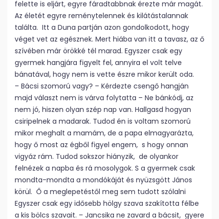
felette is eljárt, egyre fáradtabbnak érezte már magát.
Az életét egyre reménytelennek és kilátástalannak
találta. Itt a Duna partján azon gondolkodott, hogy
véget vet az egésznek. Mert hiába van itt a tavasz, az ő
szívében már örökké tél marad. Egyszer csak egy
gyermek hangjára figyelt fel, annyira el volt telve
bánatával, hogy nem is vette észre mikor került oda.
– Bácsi szomorú vagy? – Kérdezte csengő hangján
majd választ nem is várva folytatta – Ne bánkódj, az
nem jó, hiszen olyan szép nap van. Hallgasd hogyan
csiripelnek a madarak. Tudod én is voltam szomorú
mikor meghalt a mamám, de a papa elmagyarázta,
hogy ő most az égből figyel engem, s hogy onnan
vigyáz rám. Tudod sokszor hiányzik, de olyankor
felnézek a napba és rá mosolygok. S a gyermek csak
mondta-mondta a mondókáját és nyüzsgött János
körül. Ő a meglepetéstől meg sem tudott szólalni
Egyszer csak egy idősebb hölgy szava szakította félbe
a kis bölcs szavait. – Jancsika ne zavard a bácsit, gyere