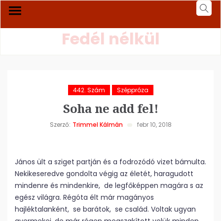
Fedél nélkül
442. Szám
Széppróza
Soha ne add fel!
Szerző:
Trimmel Kálmán
febr 10, 2018
János ült a sziget partján és a fodrozódó vizet bámulta.
Nekikeseredve gondolta végig az életét, haragudott
mindenre és mindenkire, de legfőképpen magára s az
egész világra. Régóta élt már magányos
hajléktalanként, se barátok, se család. Voltak ugyan