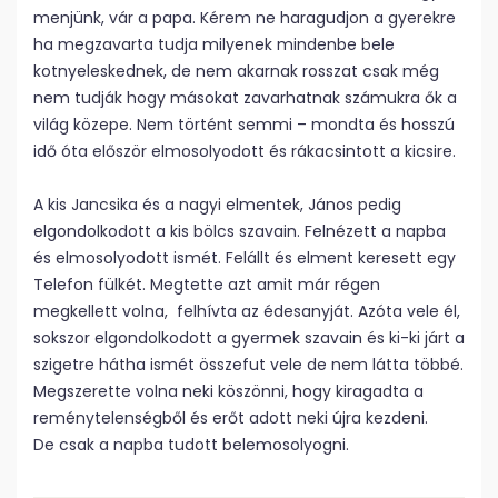
menjünk, vár a papa. Kérem ne haragudjon a gyerekre
ha megzavarta tudja milyenek mindenbe bele
kotnyeleskednek, de nem akarnak rosszat csak még
nem tudják hogy másokat zavarhatnak számukra ők a
világ közepe. Nem történt semmi – mondta és hosszú
idő óta először elmosolyodott és rákacsintott a kicsire.
A kis Jancsika és a nagyi elmentek, János pedig
elgondolkodott a kis bölcs szavain. Felnézett a napba
és elmosolyodott ismét. Felállt és elment keresett egy
Telefon fülkét. Megtette azt amit már régen
megkellett volna, felhívta az édesanyját. Azóta vele él,
sokszor elgondolkodott a gyermek szavain és ki-ki járt a
szigetre hátha ismét összefut vele de nem látta többé.
Megszerette volna neki köszönni, hogy kiragadta a
reménytelenségből és erőt adott neki újra kezdeni.
De csak a napba tudott belemosolyogni.