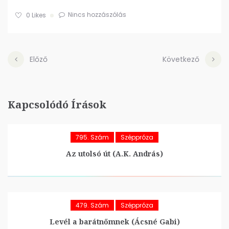
Nincs hozzászólás
0
Likes
Előző
Következő
Kapcsolódó Írások
795. Szám
Széppróza
Az utolsó út (A.K. András)
479. Szám
Széppróza
Levél a barátnőmnek (Ácsné Gabi)