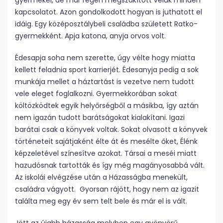
gyermekei, de már régen megszakított velük minden
kapcsolatot. Azon gondolkodott hogyan is juthatott el
idáig. Egy középosztálybeli családba született Ratko-
gyermekként. Apja katona, anyja orvos volt.
Édesapja soha nem szerette, úgy vélte hogy miatta
kellett feladnia sport karrierjét. Édesanyja pedig a sok
munkája mellet a háztartást is vezetve nem tudott
vele eleget foglalkozni. Gyermekkorában sokat
költözködtek egyik helyőrségből a másikba, így aztán
nem igazán tudott barátságokat kialakítani. Igazi
barátai csak a könyvek voltak. Sokat olvasott a könyvek
történeteit sajátjaként élte át és mesélte őket, Élénk
képzeletével színesítve azokat. Társai a meséi miatt
hazudósnak tartották és így még magányosabbá vált.
Az iskolái elvégzése után a Házasságba menekült,
családra vágyott. Gyorsan rájött, hogy nem az igazit
találta meg egy év sem telt bele és már el is vált.