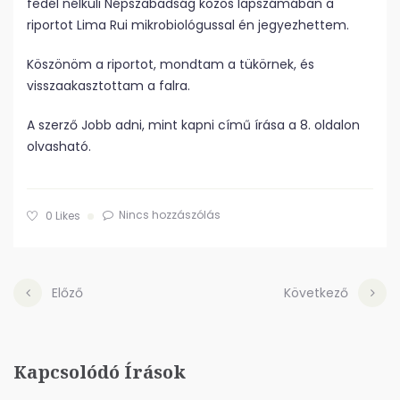
fedél nélküli Népszabadság közös lapszámában a
riportot Lima Rui mikrobiológussal én jegyezhettem.
Köszönöm a riportot, mondtam a tükörnek, és
visszaakasztottam a falra.
A szerző Jobb adni, mint kapni című írása a 8. oldalon
olvasható.
Nincs hozzászólás
0
Likes
Előző
Következő
Kapcsolódó Írások