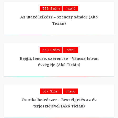
566. Szám
Interjú
Az utazó lelkész – Szenczy Sándor (Akó
Tícián)
560. Szám
Interjú
Bejgli, lencse, szerencse – Váncsa István
évvégéje (Akó Tícián)
537. Szám
Interjú
Csurika hetedszer – Beszélgetés az év
terjesztőjével (Akó Tícián)