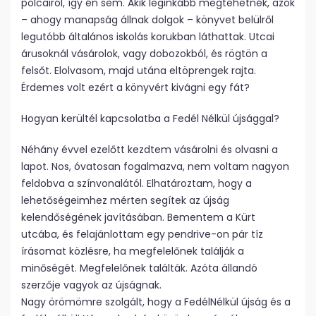
polcairól, így én sem. Akik leginkább megtehetnék, azok
– ahogy manapság állnak dolgok – könyvet belülről
legutóbb általános iskolás korukban láthattak. Utcai
árusoknál vásárolok, vagy dobozokból, és rögtön a
felsőt. Elolvasom, majd utána eltöprengek rajta.
Érdemes volt ezért a könyvért kivágni egy fát?
Hogyan kerültél kapcsolatba a Fedél Nélkül újsággal?
Néhány évvel ezelőtt kezdtem vásárolni és olvasni a
lapot. Nos, óvatosan fogalmazva, nem voltam nagyon
feldobva a színvonalától. Elhatároztam, hogy a
lehetőségeimhez mérten segítek az újság
kelendőségének javításában. Bementem a Kürt
utcába, és felajánlottam egy pendrive-on pár tíz
írásomat közlésre, ha megfelelőnek találják a
minőségét. Megfelelőnek találták. Azóta állandó
szerzője vagyok az újságnak.
Nagy örömömre szolgált, hogy a FedélNélkül újság és a