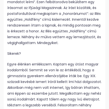
mondatot leírni”. Ezen felbátorodva beküldtem egy
írásomat az Ifjúsági Magazinnak. Az írást közölték, és
postafordultával megkaptam a „honoráriumot”: az Illés
együttes „Holdfény” című kislemezét. Innentől kezdve
rendszeresen írtam a lapnak, és mindig pontosan meg
is érkezett a honor. Az Illés együttes „Holdfény” című
lemeze. Néhány év múlva vettem egy lemezjátszót, és
végighallgattam. Mindegyiket.
Sikerek?
Egyre élénken emlékszem. Kaptam egy ötöst magyar
irodalomból. Semmit se von le az értékéből, hogy a
gimnazista gyerekem ellenőrzőjébe írták be. Egy XIX.
századi kevésbé ismert íróról kellett írni házi dolgozatot.
Akkoriban még nem volt internet, így bátran írhattam,
ami éppen az eszembe jutott. Megalkottam egy nehéz
sorsú irodalmárt. Kapott tőlem egy nagy ívű életrajzot.
Idéztem a legszebb verséből. Felsoroltam néhány