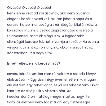
Olvasás! Olvasás! Olvasás!
Nem lenne szabad írni azoknak, akik nem olvasnak
eleget. Először olvasni kell, azután jöhet a papír és a
ceruza. Illetve manapság a számítógép. Miután kész a
korszakos mű, ne a családtagjait rongálja a szerző a
felolvasással, mert ők elfogultak. A legádázabb
ellenségét keresse fel, neki nyomja a kezébe! Ha ezen a
vizsgán átment az iromány, na, akkor visszaülhet az
íróasztalhoz. Ez a nagy titok.
Ismét felteszem a kérdést. Írás?
Ravasz kérdés. Amikor már túl voltam a sokadik könyv
elolvasásán – úgy tizennégy éves lehettem –, magam
elé vettem egy fehér lapot, és jól összebetűztem. Ekkor
kaptam az első pozitív visszajelzést. Az
irodalomtanárom futólag megemlítette, hogy „te,
fiam, az életben nem fogsz tudni egy tisztességes