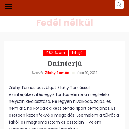
Fedél nélkül
582. Szám
Interjú
Öninterjú
Szerző:
Zilahy Tamás
febr 10, 2018
Zilahy Tamás beszélget Zilahy Tamással
Az interjúkészítés egyik fontos eleme a megfelelő
helyszín kiválasztása. Ne legyen hivalkodó, zajos, és
nem árt, ha kötődik a készítendő riport témájához. Ez
esetben kézenfekvő a megoldás. Leemelem a tükröt a
falról, és megtámasztom az asztalon – velem