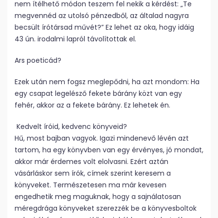
nem ítélhető módon teszem fel nekik a kérdést: „Te
megvennéd az utolsó pénzedből, az általad nagyra
becsült írótársad művét?” Ez lehet az oka, hogy idáig
43 ún. irodalmi lapról távolítottak el.
Ars poeticád?
Ezek után nem fogsz meglepődni, ha azt mondom: Ha
egy csapat legelésző fekete bárány közt van egy
fehér, akkor az a fekete bárány. Ez lehetek én.
Kedvelt íróid, kedvenc könyveid?
Hű, most bajban vagyok. Igazi mindenevő lévén azt
tartom, ha egy könyvben van egy érvényes, jó mondat,
akkor már érdemes volt elolvasni. Ezért aztán
vásárláskor sem írók, címek szerint keresem a
könyveket. Természetesen ma már kevesen
engedhetik meg maguknak, hogy a sajnálatosan
méregdrága könyveket szerezzék be a könyvesboltok