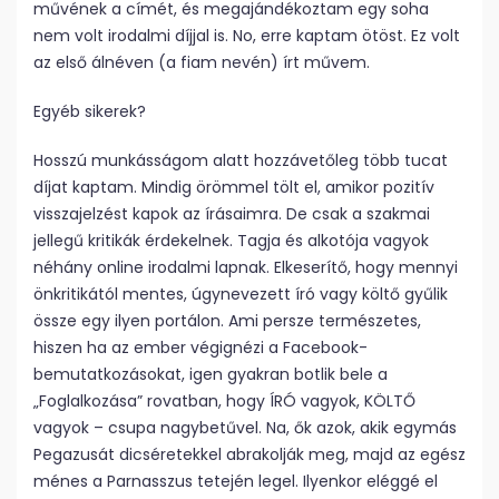
művének a címét, és megajándékoztam egy soha
nem volt irodalmi díjjal is. No, erre kaptam ötöst. Ez volt
az első álnéven (a fiam nevén) írt művem.
Egyéb sikerek?
Hosszú munkásságom alatt hozzávetőleg több tucat
díjat kaptam. Mindig örömmel tölt el, amikor pozitív
visszajelzést kapok az írásaimra. De csak a szakmai
jellegű kritikák érdekelnek. Tagja és alkotója vagyok
néhány online irodalmi lapnak. Elkeserítő, hogy mennyi
önkritikától mentes, úgynevezett író vagy költő gyűlik
össze egy ilyen portálon. Ami persze természetes,
hiszen ha az ember végignézi a Facebook-
bemutatkozásokat, igen gyakran botlik bele a
„Foglalkozása” rovatban, hogy ÍRÓ vagyok, KÖLTŐ
vagyok – csupa nagybetűvel. Na, ők azok, akik egymás
Pegazusát dicséretekkel abrakolják meg, majd az egész
ménes a Parnasszus tetején legel. Ilyenkor eléggé el