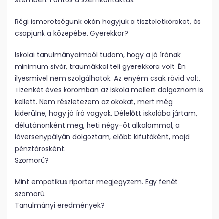
szemben. Fontos a szemkontaktus.
Régi ismeretségünk okán hagyjuk a tiszteletköröket, és
csapjunk a közepébe. Gyerekkor?
Iskolai tanulmányaimból tudom, hogy a jó írónak
minimum sivár, traumákkal teli gyerekkora volt. Én
ilyesmivel nem szolgálhatok. Az enyém csak rövid volt.
Tizenkét éves koromban az iskola mellett dolgoznom is
kellett. Nem részletezem az okokat, mert még
kiderülne, hogy jó író vagyok. Délelőtt iskolába jártam,
délutánonként meg, heti négy-öt alkalommal, a
lóversenypályán dolgoztam, előbb kifutóként, majd
pénztárosként.
Szomorú?
Mint empatikus riporter megjegyzem. Egy fenét
szomorú.
Tanulmányi eredmények?