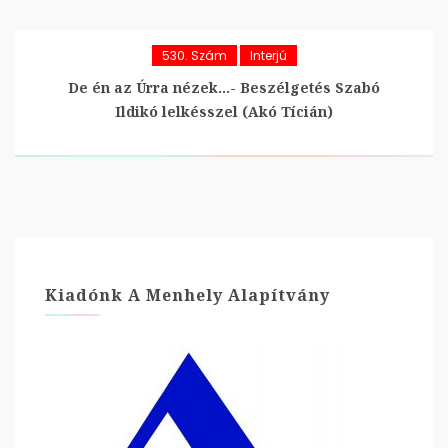
530. Szám
Interjú
De én az Úrra nézek…- Beszélgetés Szabó
Ildikó lelkésszel (Akó Tícián)
Kiadónk A Menhely Alapítvány