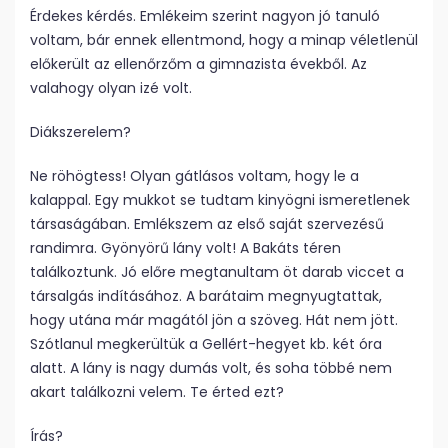
Érdekes kérdés. Emlékeim szerint nagyon jó tanuló
voltam, bár ennek ellentmond, hogy a minap véletlenül
előkerült az ellenőrzőm a gimnazista évekből. Az
valahogy olyan izé volt.
Diákszerelem?
Ne röhögtess! Olyan gátlásos voltam, hogy le a
kalappal. Egy mukkot se tudtam kinyögni ismeretlenek
társaságában. Emlékszem az első saját szervezésű
randimra. Gyönyörű lány volt! A Bakáts téren
találkoztunk. Jó előre megtanultam öt darab viccet a
társalgás indításához. A barátaim megnyugtattak,
hogy utána már magától jön a szöveg. Hát nem jött.
Szótlanul megkerültük a Gellért-hegyet kb. két óra
alatt. A lány is nagy dumás volt, és soha többé nem
akart találkozni velem. Te érted ezt?
Írás?