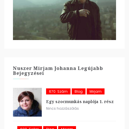
Nuszer Mirjam Johanna Legújabb
Bejegyzései
670. Szám
Blog
Mirjam
Egy szocmunkás naplója 1. rész
Nincs hozzászólás