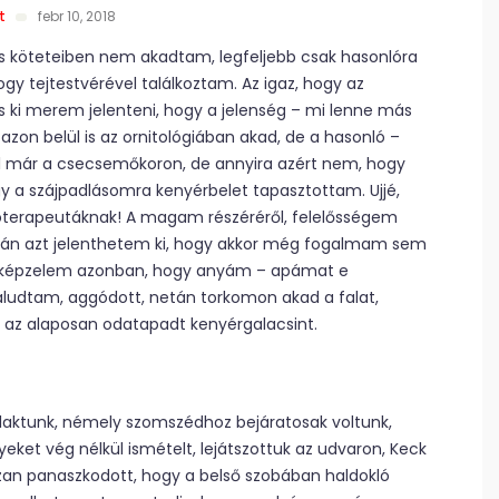
t
febr 10, 2018
köteteiben nem akadtam, legfeljebb csak hasonlóra
y tejtestvérével találkoztam. Az igaz, hogy az
ki merem jelenteni, hogy a jelenség – mi lenne más
 azon belül is az ornitológiában akad, de a hasonló –
 már a csecsemőkoron, de annyira azért nem, hogy
 a szájpadlásomra kenyérbelet tapasztottam. Ujjé,
hoterapeutáknak! A magam részéréről, felelősségem
n azt jelenthetem ki, hogy akkor még fogalmam sem
m. Elképzelem azonban, hogy anyám – apámat e
ludtam, aggódott, netán torkomon akad a falat,
 az alaposan odatapadt kenyérgalacsint.
 laktunk, némely szomszédhoz bejáratosak voltunk,
ket vég nélkül ismételt, lejátszottuk az udvaron, Keck
szan panaszkodott, hogy a belső szobában haldokló