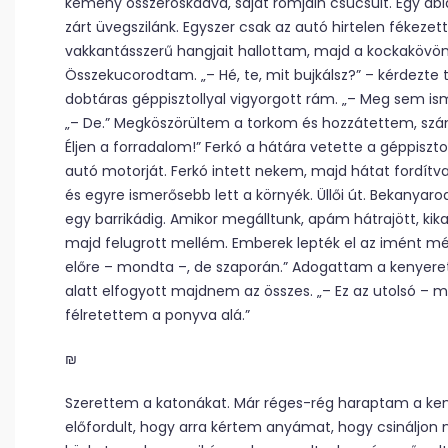
kémény összeroskadva, saját romjain csücsült. Egy ab
zárt üvegszilánk. Egyszer csak az autó hirtelen fékezet
vakkantásszerű hangjait hallottam, majd a kockakövö
Összekucorodtam. „– Hé, te, mit bujkálsz?” – kérdezte t
dobtáras géppisztollyal vigyorgott rám. „– Meg sem is
„– De.” Megköszörültem a torkom és hozzátettem, szándé
Éljen a forradalom!” Ferkó a hátára vetette a géppisztol
autó motorját. Ferkó intett nekem, majd hátat fordítva
és egyre ismerősebb lett a környék. Üllői út. Bekanya
egy barrikádig. Amikor megálltunk, apám hátrajött, kika
majd felugrott mellém. Emberek lepték el az imént még
előre – mondta –, de szaporán.” Adogattam a kenyeret,
alatt elfogyott majdnem az összes. „– Ez az utolsó – m
félretettem a ponyva alá.”
₪
Szerettem a katonákat. Már réges-rég haraptam a ken
előfordult, hogy arra kértem anyámat, hogy csináljon