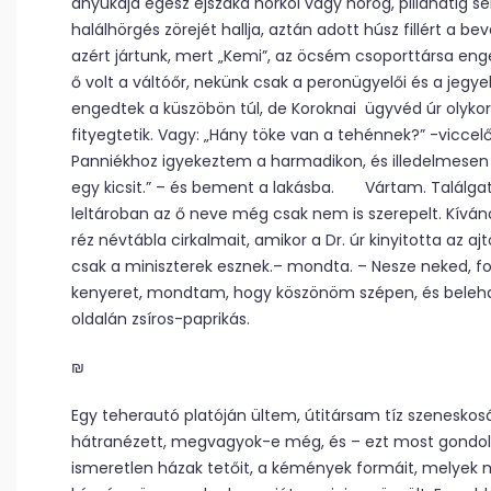
anyukája egész éjszaka horkol vagy hörög, pillanatig 
halálhörgés zörejét hallja, aztán adott húsz fillért a
azért jártunk, mert „Kemi”, az öcsém csoporttársa enge
ő volt a váltóőr, nekünk csak a peronügyelői és a jegye
engedtek a küszöbön túl, de Koroknai ügyvéd úr olykor
fityegtetik. Vagy: „Hány töke van a tehénnek?” -vicce
Panniékhoz igyekeztem a harmadikon, és illedelmesen 
egy kicsit.” – és bement a lakásba. Vártam. Találgat
leltároban az ő neve még csak nem is szerepelt. Kíván
réz névtábla cirkalmait, amikor a Dr. úr kinyitotta az ajt
csak a miniszterek esznek.– mondta. – Nesze neked, fo
kenyeret, mondtam, hogy köszönöm szépen, és beleha
oldalán zsíros-paprikás.
₪
Egy teherautó platóján ültem, útitársam tíz szeneskosá
hátranézett, megvagyok-e még, és – ezt most gondol
ismeretlen házak tetőit, a kémények formáit, melyek mi