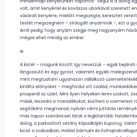
mindennapi kenyerünket naponta!” Végül is a dolog eg
volt, amit kenyérrel és kovászos uborkával szeretett 
vásárolt kenyérre, mielőtt megszegte, keresztet vetett.
testét megszegnem – sírdogált anyámnak –, ezt a gy
Arról pedig, hogy anyám szegje meg nagyanyám házába
mégse ehet mindig az ember.
₪
A kistér – magunk között így nevezzük – egyik bejára
lángossütő és egy gyrost, valamint egyéb melegszendvi
mint megtudtam ugyanazon vállalkozó üzemeltetésébe
kínálta előnyöket – megfordul ott család, munkaidőben
prosperál az üzlet. Mint ilyen helyeken lenni szokott, ö
másik, leszedni a maradékokat, kiüríteni a szemetest 
segítőként megmarad, nyilván némi juttatás reményéb
más napon szendvicset látok a legkitartóbb fiatalemb
dolog, a parkosított sétány kőpadkáján kuporog. Vala
kicsit a szabadban, Holdat bámulni és Esthajnalcsillag