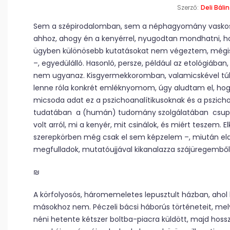
Szerző:
Deli Bálin
Sem a szépirodalomban, sem a néphagyomány vaskos 
ahhoz, ahogy én a kenyérrel, nyugodtan mondhatni, hog
ügyben különösebb kutatásokat nem végeztem, mégis 
–, egyedülálló. Hasonló, persze, például az etológiában,
nem ugyanaz. Kisgyermekkoromban, valamicskével túl
lenne róla konkrét emléknyomom, úgy aludtam el, hogy
micsoda adat ez a pszichoanalítikusoknak és a pszic
tudatában a (humán) tudomány szolgálatában csupá
volt arról, mi a kenyér, mit csinálok, és miért tesze
szerepkörben még csak el sem képzelem –, miután ela
megfulladok, mutatóujjával kikanalazza szájüregemből
₪
A körfolyosós, háromemeletes lepusztult házban, ahol
másokhoz nem. Péczeli bácsi háborús történeteit, melye
néni hetente kétszer boltba-piacra küldött, majd hos