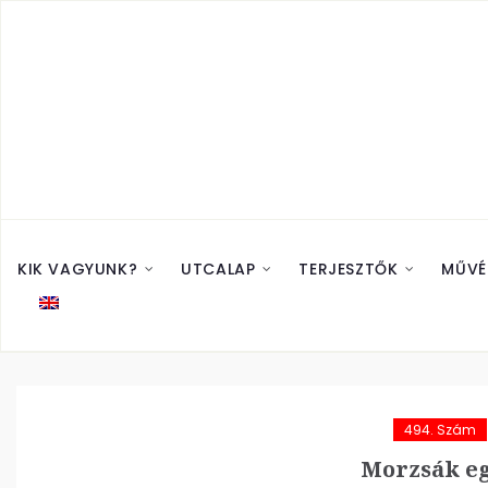
KIK VAGYUNK?
UTCALAP
TERJESZTŐK
MŰVÉ
494. Szám
Morzsák eg