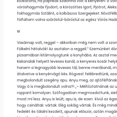
közkatona, ha paprikás szalonna volt a kenyéren: ő vo
vöröshagymás Fjodort, a körözöttes Igort, Pjotrot, Aleksze
fokhagymás Sztálint, a kolbászos Szergejeket. Növőfélb
fölfaltam volna szőrőstül-bőröstül az egész Vörös Hads
₪
Vasárnap volt, reggel – akkoriban még nem volt a szo
Fölkelni hétalvók! Az asztalon a reggeli.” Szemünket dö
pizsamában kitámolyogtunk a konyhába. Az asztal megt
kiskanalak helyett leveses kanál, a kenyeres kosár hel
hanem a legnagyobb leveses tál, benne merőkanál, mel
átalvetve a kenyérvágó kés. Rögvest felébredtünk, aza
megbolondult szegény apu. Anyu meg, az ajtófélfának d
Vagy ő is megbolondult volna?! „– Méltóztatnának az 
roppant komolyan. Szófogadóan megmosdottunk, sietv
most mi lesz. Anyu is leült, apu is, de ezen kívül az é
hogy csináltak: vártak. Elég sokáig vártak. És még mind
fedelét és tálalni kezdett, apunak először, aztán magá