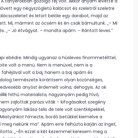
A tányérokban gőzölgő tej volt. Akkor anyám levette a
elővett egy négyszögletű kalácsot és szeletről szeletre
lácsszeletet és letört belőle egy darabot, majd az
dett. Mi, mármint az öcsém és én csak bámultunk. „– Mi
és. „– Jó étvágyat. – mondta apám. – Rántott leves.”
pi ebédre. Mindig ugyanaz a húsleves finommetélttel,
 pite volt a menü. Nem is menüvel, nem is a
ahéjával volt a baj, hanem a baj apám és
 dolog természete korántsem olyan közönséges,
kedvesebb anyóst érdemelt volna, dehogyis. Az ok
illik hithű materialista, nagyanyám pedig hívő,
 nem zajlottak parázs viták – kifogásaikat szegény
agyanyám lakása telis de tele volt szentképekkel,
a Miatyánkot hímezte, bordó betűkkel kiemelve a
 meg nekünk ma”. Apám erre felhúzta karján az inget,
ította: „–Én ezzel a két kezemmel keresem meg a