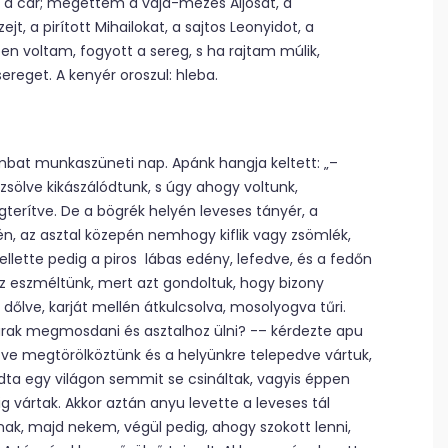
lt a cár; megettem a vaja-mézes Aljosát, a
jt, a pirított Mihailokat, a sajtos Leonyidot, a
en voltam, fogyott a sereg, s ha rajtam múlik,
ereget. A kenyér oroszul: hleba.
mbat munkaszüneti nap. Apánk hangja keltett: „–
rzsölve kikászálódtunk, s úgy ahogy voltunk,
erítve. De a bögrék helyén leveses tányér, a
yén, az asztal közepén nemhogy kiflik vagy zsömlék,
lette pedig a piros lábas edény, lefedve, és a fedőn
z eszméltünk, mert azt gondoltuk, hogy bizony
őlve, karját mellén átkulcsolva, mosolyogva tűri.
urak megmosdani és asztalhoz ülni? -– kérdezte apu
e megtörölköztünk és a helyünkre telepedve vártuk,
gadta egy világon semmit se csináltak, vagyis éppen
ig vártak. Akkor aztán anyu levette a leveses tál
nak, majd nekem, végül pedig, ahogy szokott lenni,