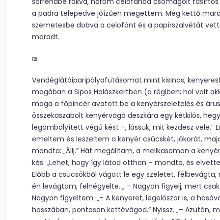
sorrendbe rakva, három celofánba csomagolt fasírtos 
a padra telepedve jóízűen megettem. Még kettő maradt
szemetesbe dobva a celofánt és a papírszalvétát vet
maradt.
₪
Vendéglátóiparipályafutásomat mint kisinas, kenyere
magában a Sipos Halászkertben (a régiben; hol volt a
maga a főpincér avatott be a kenyérszeletelés és árusí
összekaszabolt kenyérvágó deszkára egy kétkilós, heg
legömbölyített végű kést –, lássuk, mit kezdesz vele.
emeltem és leszeltem a kenyér csücskét, jókorát, majd 
mondta: „Állj.” Hát megálltam, a mellkasomon a kenyér,
kés. „Lehet, hogy így látod otthon – mondta, és elvette 
Előbb a csücsökből vágott le egy szeletet, félbevágta, 
én levágtam, felnégyelte. „ – Nagyon figyelj, mert cs
Nagyon figyeltem. „– A kenyeret, legelőször is, a hasáv
hosszában, pontosan kettévágod.” Nyissz. „– Azután, mé