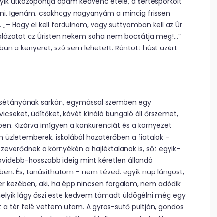
yik ütközőpontja apám kedvenc étele, a sertéspörkölt
enni. Igenám, csakhogy nagyanyám a mindig frissen
 „– Hogy el kell fordulnom, vagy suttyomban kell az Úr
alázatot az Úristen nekem soha nem bocsátja meg!…”
n a kenyeret, szó sem lehetett. Rántott húst azért
ti sétányának sarkán, egymással szemben egy
cseket, üdítőket, kávét kínáló bungaló áll őrszemet,
n. Kizárva imígyen a konkurenciát és a környezet
 üzletemberek, iskolából hazatérőben a fiatalok –
sszeverődnek a környékén a hajléktalanok is, sőt egyik-
rövidebb-hosszabb ideig mint kéretlen állandó
en. És, tanúsíthatom – nem téved: egyik nap lángost,
er kezében, aki, ha épp nincsen forgalom, nem adódik
melyik lágy őszi este kedvem támadt üldögélni még egy
ot a tér felé vettem utam. A gyros-sütő pultján, gondos