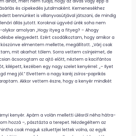
sem alhat, mert nem tudja, hogy az alvás vagy épp a
 bevásárlás és cipekedés jutalmaként. Kemenesékhez
dett bennünket is villanyvasútjával játszani, de mindig
llenőri állás jutott. Koroknai ügyvéd úrék soha nem
-olykor amolyan „Hogy ityeg a fityeg? – Ahogy
lődésbe elegyedett. Ezért csodálkoztam, hogy amikor a
köszönve elmentem mellette, megállított. „Várj csak
tam, mit akarhat tőlem. Sorra vettem csínjeimet, de
csian ácsorogtam az ajtó előtt, néztem a kacifántos
ót, kilépett, kezében egy nagy szelet kenyérrel: „– Ilyet
gd meg jól.” Elvettem a nagy karéj zsíros-paprikás
raptam. Akkor vettem észre, hogy a kenyér mindkét
rnyi kenyér. Apám a volán melletti ülésről néha hátra-
om hozzá –, pásztázta a terepet. Nézdegéltem az
ntha csak maguk sziluettjei lettek volna, az egyik