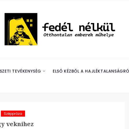
SZETI TEVÉKENYSÉG
ELSŐ KÉZBŐL A HAJLÉKTALANSÁGRÓ
Széppróza
y veknihez