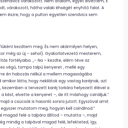
szendvics várakozott. Nem átallom, egyet elvettem, s
, várakozott, hátha valaki éhségét enyhítő falat. A
tem észre, hogy a pulton egyetlen szendvics sem
sfiúként kezdtem meg. És nem akármilyen helyen,
kkor még az új – sehol). Gyakorlatvezető mesterem,
tás fortélyaiba. „– Na – kezdte, elém téve az
yes végű, tompa talpú kenyeret , mellé egy
” Erre én habozás nélkül a mellem magasságába
amikor látta, hogy nekilátok egy vastag karéjnak, azt
 kezemben a tervezett karéj torkára helyezett élével a
a kést, elvette a kenyeret –, de itt máshogy csináljuk.”
majd a csücsök is hasonló sorsra jutott. Egyszóval amit
ak egyszer mutatom meg, hogyan kell csinálnod.”
al magad felé a talpára állítod – mutatta –, majd
g mindig a talpával magad felé, lefekteted, így,