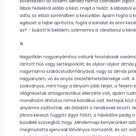
következett az öcsém. Mindez néma csendben zajlott. 
lábas fedeléről előbb a kést, majd a fedőt. A lábasból 
adta, az előző sorrendben a kezünkbe. Apám fogta a ka
egészet a tejbe aprította, fogta a kanalat és enni kez
ez? – bukott ki belőlem, számomra is váratlanul a kérd
₪
Nagyritkán nagyanyámhoz voltunk hivatalosak vasárna
rántott hús vagy sertéspörkölt, és olykor-olykor almás
nagymama szakácstudományával, vagy az almás pite f
nagyanyám, vő és anyós összeférhetetlensége volt. A
szokványos, mint hogy a lányom jobb férjet, a férjem 
világnézetük antagonisztikus ellentéte volt, apám tudni
mondhatni áhitatos római katolikus volt. Kettejük közt
anyámra zúdították, aki őrlődött a fenőkövek között. N
jókora kereszt függött ágya fölött, a falvédőre pedig 
búzakék szövegből, hogy „Mindennapi kenyerünket add
megmutatta igencsak látványos izomzatát, és azt ord