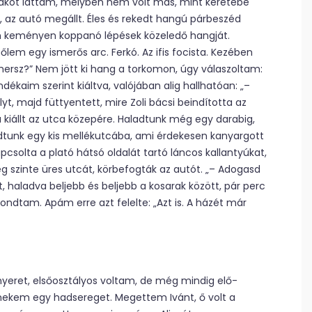
lakot láttam, melyben nem volt más, mint keretébe
t, az autó megállt. Éles és rekedt hangú párbeszéd
n keményen koppanó lépések közeledő hangját.
őlem egy ismerős arc. Ferkó. Az ifis focista. Kezében
mersz?” Nem jött ki hang a torkomon, úgy válaszoltam:
kaim szerint kiáltva, valójában alig hallhatóan: „–
yt, majd füttyentett, mire Zoli bácsi beindította az
 kiállt az utca közepére. Haladtunk még egy darabig,
rodtunk egy kis mellékutcába, ami érdekesen kanyargott
pcsolta a plató hátsó oldalát tartó láncos kallantyúkat,
 szinte üres utcát, körbefogták az autót. „– Adogasd
 haladva beljebb és beljebb a kosarak között, pár perc
ondtam. Apám erre azt felelte: „Azt is. A házét már
yeret, elsőosztályos voltam, de még mindig elő-
 nekem egy hadsereget. Megettem Ivánt, ő volt a