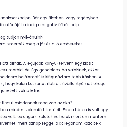
diadalmaskodjon. Bár egy filmben, vagy regényben
ikantériáját mindig a negatív főhős adja.
eg tudjon nyilvánulni?
em ismernék meg a jót és a jó embereket.
őtt állnak. A legújabb könyv-tervem egy kicsit
icsit morbid, de úgy gondolom, ha valakinek, akkor
ajdnem halálomat” is kifiguráztam több írásban. A
 hogy külön köszönet illeti a szívbillentyűmet elrágó
öhetett volna létre.
letlenül, mindennek meg van az oka?
an minden valamiért történik. Erre a héten is volt egy
és volt, és engem küldtek volna el, mert én mentem
elyemet, mert aznap reggel a kolleganőm közölte a