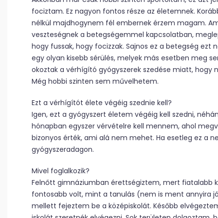
fociztam. Ez nagyon fontos része az életemnek. Koráb
nélkül majdhogynem fél embernek érzem magam. Amik
veszteségnek a betegségemmel kapcsolatban, meglepő
hogy fussak, hogy focizzak. Sajnos ez a betegség ezt
egy olyan kisebb sérülés, melyek más esetben meg se
okoztak a vérhígító gyógyszerek szedése miatt, hogy n
Még hobbi szinten sem művelhetem.
Ezt a vérhígítót élete végéig szednie kell?
Igen, ezt a gyógyszert életem végéig kell szedni, né
hónapban egyszer vérvételre kell mennem, ahol megviz
bizonyos érték, ami alá nem mehet. Ha esetleg ez a ne
gyógyszeradagon.
Mivel foglalkozik?
Felnőtt gimnáziumban érettségiztem, mert fiatalabb
fontosabb volt, mint a tanulás (nem is ment annyira 
mellett fejeztem be a középiskolát. Később elvégezte
iskolát szeretnék elvégezni. Sok területen dolgoztam,