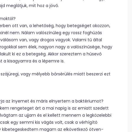
jd meglátjuk, mit hoz a jövő.
umoktól?
ben ott van, a lehetőség, hogy betegséget okozzon,
, akinél nem. Nálam valószínűleg egy rossz foghúzás
toválásom van, vagy drogos vagyok. Valami tű által
drogokkal sem élek, nagyon nagy a valószínűsége, hogy
kult ki ez a betegség. Akkor szereztem a húsevő
t a kisagyamra és a lépemre is.
szájüregi, vagy mélyebb bőrsérülés miatt beszerzi ezt
rja az ínyemet és máris elnyertem a baktériumot?
ekem rengeteget árt a mai napig is az emiatt szedett
lvágtam az ujjam és el kellett mennem a legközelebbi
 csak egy semmi kis vágás volt, csak a vérhígító
y kibetegeskedtem magam az elkövetkező ötven-