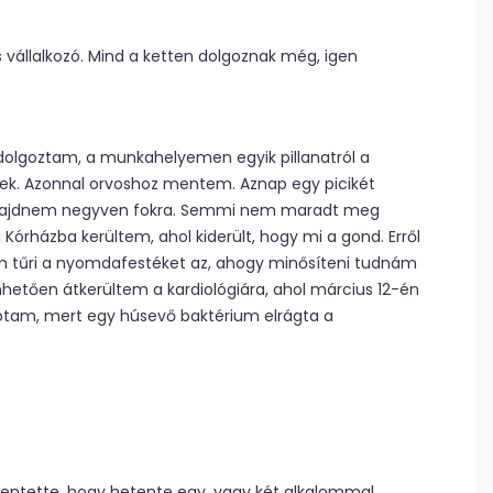
llalkozó. Mind a ketten dolgoznak még, igen
 dolgoztam, a munkahelyemen egyik pillanatról a
tek. Azonnal orvoshoz mentem. Aznap egy picikét
m majdnem negyven fokra. Semmi nem maradt meg
órházba kerültem, ahol kiderült, hogy mi a gond. Erről
 tűri a nyomdafestéket az, ahogy minősíteni tudnám
hetően átkerültem a kardiológiára, ahol március 12-én
aptam, mert egy húsevő baktérium elrágta a
elentette, hogy hetente egy, vagy két alkalommal