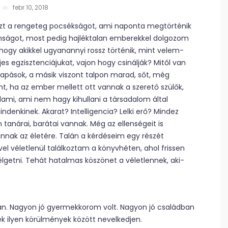
febr 10, 2018
 azt a rengeteg pocsékságot, ami naponta megtörténik
nságot, most pedig hajléktalan emberekkel dolgozom
hogy akikkel ugyanannyi rossz történik, mint velem-
jes egzisztenciájukat, vajon hogy csinálják? Mitől van
sapások, a másik viszont talpon marad, sőt, még
ent, ha az ember mellett ott vannak a szerető szülők,
lami, ami nem hagy kihullani a társadalom által
ndenkinek. Akarat? Intelligencia? Lelki erő? Mindez
 tanárai, barátai vannak. Még az ellenségeit is
nnak az életére. Talán a kérdéseim egy részét
vel véletlenül találkoztam a könyvhéten, ahol frissen
élgetni. Tehát hatalmas köszönet a véletlennek, aki-
n. Nagyon jó gyermekkorom volt. Nagyon jó családban
 ilyen körülmények között nevelkedjen.