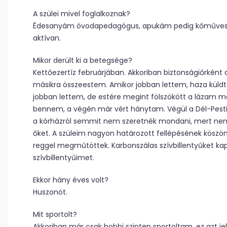
A szülei mivel foglalkoznak?
Édesanyám óvodapedagógus, apukám pedig kőműves vá
aktívan.
Mikor derült ki a betegsége?
Kettőezertíz februárjában. Akkoriban biztonságiőrként
másikra összeestem. Amikor jobban lettem, haza küld
jobban lettem, de estére megint fölszökött a láza
bennem, a végén már vért hánytam. Végül a Dél-Pesti K
a kórházról semmit nem szeretnék mondani, mert nem
őket. A szüleim nagyon határozott fellépésének köszön
reggel megműtöttek. Karbonszálas szívbillentyűket k
szívbillentyűimet.
Ekkor hány éves volt?
Huszonöt.
Mit sportolt?
Akkoriban már csak hobbi szinten sportoltam, ez azt j