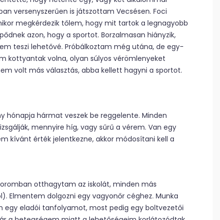
ban versenyszerűen is játszottam Vecsésen. Foci
or megkérdezik tőlem, hogy mit tartok a legnagyobb
dnek azon, hogy a sportot. Borzalmasan hiányzik,
 nem teszi lehetővé. Próbálkoztam még utána, de egy-
m kottyantak volna, olyan súlyos vérömlenyeket
em volt más választás, abba kellett hagyni a sportot.
hány hónapja hármat veszek be reggelente. Minden
sgálják, mennyire híg, vagy sűrű a vérem. Van egy
m kívánt érték jelentkezne, akkor módosítani kell a
 koromban otthagytam az iskolát, minden más
jól). Elmentem dolgozni egy vagyonőr céghez. Munka
m egy eladói tanfolyamot, most pedig egy boltvezetői
 bár a betegségem miatt a lehetőségeim korlátozódtak,