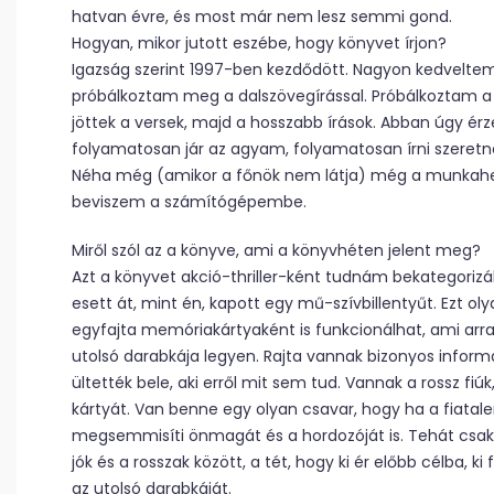
hatvan évre, és most már nem lesz semmi gond.
Hogyan, mikor jutott eszébe, hogy könyvet írjon?
Igazság szerint 1997-ben kezdődött. Nagyon kedveltem
próbálkoztam meg a dalszövegírással. Próbálkoztam a 
jöttek a versek, majd a hosszabb írások. Abban úgy é
folyamatosan jár az agyam, folyamatosan írni szeretn
Néha még (amikor a főnök nem látja) még a munkahely
beviszem a számítógépembe.
Miről szól az a könyve, ami a könyvhéten jelent meg?
Azt a könyvet akció-thriller-ként tudnám bekategorizál
esett át, mint én, kapott egy mű-szívbillentyűt. Ezt ol
egyfajta memóriakártyaként is funkcionálhat, ami arra
utolsó darabkája legyen. Rajta vannak bizonyos inform
ültették bele, aki erről mit sem tud. Vannak a rossz fiúk,
kártyát. Van benne egy olyan csavar, hogy ha a fiatal
megsemmisíti önmagát és a hordozóját is. Tehát csak 
jók és a rosszak között, a tét, hogy ki ér előbb célba,
az utolsó darabkáját.