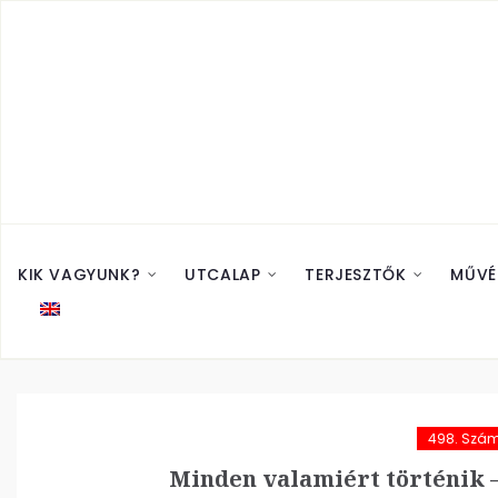
KIK VAGYUNK?
UTCALAP
TERJESZTŐK
MŰVÉ
498. Szá
Minden valamiért történik –