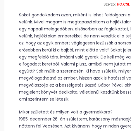
Szerző:
HO.CSI.
Sokat gondolkodom azon, miként is lehet feldolgozni
velünk. Mivel magam is megtapasztaltam a hajléktala
egy nappali melegedőben, elsősorban az foglalkoztat, 
velünk, hajléktalan emberekkel, de nem veszítik el a tel
az, hogy az egyik embert véglegesen lezúzzák a sorsc
erősebben kerül ki a bajból, mint előtte volt? Sokat jel
egy megfelelő társ, imádni való gyerek. De kell még va
elfogadott keretből. Valami plusz, amiből nem jutott mi
együtt? Sok múlik a szerencsén. Ki hova születik, milyen
megválogathatná az ember, hiszen azok is hatással va
megválaszolja ez a beszélgetés Bazsó Gábor íróval, aki
megjelent könyvét dedikálta, véletlenül kezdtünk besz
ami szerintem se létezik.
Mikor született és milyen volt a gyermekkora?
1985. december 26-án születtem, karácsony másnapjá
nőttem fel Vecsésen. Azt kívánom, hogy minden gyerek