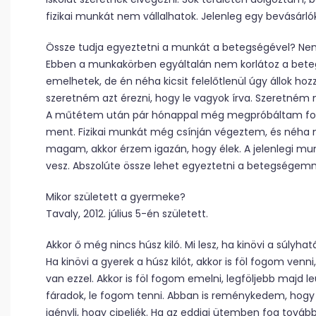
fizikai munkát nem vállalhatok. Jelenleg egy bevásárl
Össze tudja egyeztetni a munkát a betegségével? Ne
Ebben a munkakörben egyáltalán nem korlátoz a bet
emelhetek, de én néha kicsit felelőtlenül úgy állok h
szeretném azt érezni, hogy le vagyok írva. Szeretném
A műtétem után pár hónappal még megpróbáltam folyta
ment. Fizikai munkát még csínján végeztem, és néha m
magam, akkor érzem igazán, hogy élek. A jelenlegi mun
vesz. Abszolúte össze lehet egyeztetni a betegségem
Mikor született a gyermeke?
Tavaly, 2012. július 5-én született.
Akkor ő még nincs húsz kiló. Mi lesz, ha kinövi a súlyhat
Ha kinövi a gyerek a húsz kilót, akkor is föl fogom ven
van ezzel. Akkor is föl fogom emelni, legföljebb majd 
fáradok, le fogom tenni. Abban is reménykedem, hogy 
igényli, hogy cipeljék. Ha az eddigi ütemben fog továb