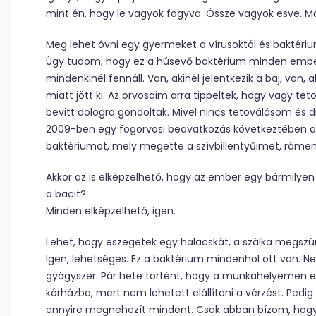
mint én, hogy le vagyok fogyva. Össze vagyok esve. Ma
Meg lehet óvni egy gyermeket a vírusoktól és baktéri
Úgy tudom, hogy ez a húsevő baktérium minden ember
mindenkinél fennáll. Van, akinél jelentkezik a baj, van
miatt jött ki. Az orvosaim arra tippeltek, hogy vagy te
bevitt dologra gondoltak. Mivel nincs tetoválásom és 
2009-ben egy fogorvosi beavatkozás következtében ala
baktériumot, mely megette a szívbillentyűimet, rámen
Akkor az is elképzelhető, hogy az ember egy bármilyen 
a bacit?
Minden elképzelhető, igen.
Lehet, hogy eszegetek egy halacskát, a szálka megszú
Igen, lehetséges. Ez a baktérium mindenhol ott van. N
gyógyszer. Pár hete történt, hogy a munkahelyemen e
kórházba, mert nem lehetett elállítani a vérzést. Pedig
ennyire megnehezít mindent. Csak abban bízom, hog