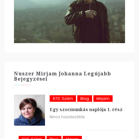
Nuszer Mirjam Johanna Legújabb
Bejegyzései
670. Szám
Blog
Mirjam
Egy szocmunkás naplója 1. rész
Nincs hozzászólás