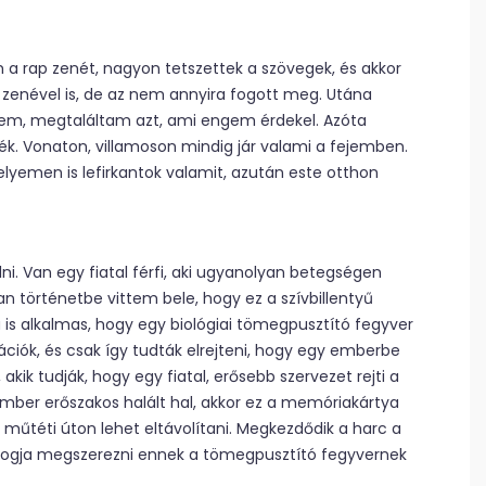
 a rap zenét, nagyon tetszettek a szövegek, és akkor
zenével is, de az nem annyira fogott meg. Utána
rzem, megtaláltam azt, ami engem érdekel. Azóta
ék. Vonaton, villamoson mindig jár valami a fejemben.
emen is lefirkantok valamit, azután este otthon
ni. Van egy fiatal férfi, aki ugyanolyan betegségen
yan történetbe vittem bele, hogy ez a szívbillentyű
 is alkalmas, hogy egy biológiai tömegpusztító fegyver
ációk, és csak így tudták elrejteni, hogy egy emberbe
 akik tudják, hogy egy fiatal, erősebb szervezet rejti a
ember erőszakos halált hal, akkor ez a memóriakártya
műtéti úton lehet eltávolítani. Megkezdődik a harc a
 ki fogja megszerezni ennek a tömegpusztító fegyvernek