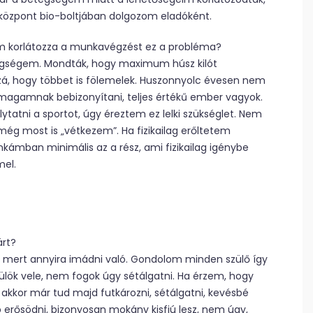
óközpont bio-boltjában dolgozom eladóként.
m korlátozza a munkavégzést ez a probléma?
egségem. Mondták, hogy maximum húsz kilót
ozzá, hogy többet is fölemelek. Huszonnyolc évesen nem
 magamnak bebizonyítani, teljes értékű ember vagyok.
tni a sportot, úgy éreztem ez lelki szükséglet. Nem
ég most is „vétkezem”. Ha fizikailag erőltetem
kámban minimális az a rész, ami fizikailag igénybe
mel.
árt?
ni, mert annyira imádni való. Gondolom minden szülő így
leülök vele, nem fogok úgy sétálgatni. Ha érzem, hogy
akkor már tud majd futkározni, sétálgatni, kevésbé
b erősödni, bizonyosan mokány kisfiú lesz, nem úgy,