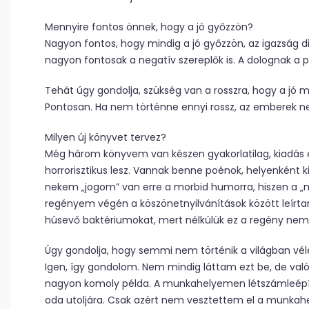
Mennyire fontos önnek, hogy a jó győzzön?
Nagyon fontos, hogy mindig a jó győzzön, az igazság 
nagyon fontosak a negatív szereplők is. A dolognak a p
Tehát úgy gondolja, szükség van a rosszra, hogy a jó m
Pontosan. Ha nem történne ennyi rossz, az emberek n
Milyen új könyvet tervez?
Még három könyvem van készen gyakorlatilag, kiadás el
horrorisztikus lesz. Vannak benne poénok, helyenként k
nekem „jogom” van erre a morbid humorra, hiszen a „m
regényem végén a köszönetnyilvánítások között leírtam,
húsevő baktériumokat, mert nélkülük ez a regény nem j
Úgy gondolja, hogy semmi nem történik a világban vé
Igen, így gondolom. Nem mindig láttam ezt be, de valób
nagyon komoly példa. A munkahelyemen létszámleépít
oda utoljára. Csak azért nem vesztettem el a munkah