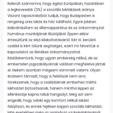
Kiderült számomra, hogy egész Európában, hazánkban
a legkevesebb (3%) a szociális bérlakások aránya.
Viszont tapasztalatból tudjuk, hogy Budapesten is
rengeteg üres lakás és ház található. Egyre jobban
kiábrándultam az államapparátus és az önkormányzat
humánus munkájának illúziójából. Éppen ekkor
értesültünk az első kilakoltatásokról. Két IX. kerületi
család is kért tőlünk segítséget, ezért mi felvettük a
kapcsolatot az illetékes önkormányzattal.
Rádöbbentünk, hogy ugyan emberség nélkül, de az
embertelen jogszabályoknak valóban megfelelve jártak
el. Nekem azonban mégsem stimmelt valami. Olyan
érzésem támadt, hogy a felelősök nem arra
törekszenek, hogy a családoknak emberhez méltó
lakhatást biztosítsanak, hanem mintha éppen az
ellenkezője kapna náluk hangsúlyt. Még azt sem
engedik, hogy valaki egy komfort nélküli lakást
felújítson, és ennek fejében kapjon szociális lakhatást.
Más esetekben még az omladozó szükséglakásoknál