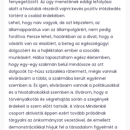
fenyegetőzött. Az ügy menetének eddigi lefolyása
alatt a hivatalok részéről vajmi kevés pozitív intézkedés
történt a család érdekében.
Lehet, hogy naiv vagyok, de azt képzelem, az
államapparátus van az állampolgárért, nem pedig
fordítva. Persze lehet, hazánkban az a divat, hogy a
vásárló van az eladóért, a beteg az egészségügyi
dolgozóért és a hajléktalan ember a szociális
munkásért. Hiába tapasztaltam egész életemben,
hogy egy-egy szakmán belül mindössze az ott
dolgozók tíz-húsz százaléka rátermett, mégis vannak
elvárásaim a többi, a szakmába került egyénnel
szemben is. És igen, elvárásaim vannak a politikusokkal
és a hivatalnokokkal szemben is. Elvárom, hogy a
törvényalkotás és végrehajtás során a szegények
érdekeit is szem előtt tartsák. A Város Mindenkié
csoport aktivistái éppen ezért tovább próbálnak
tárgyalni az önkormányzat vezetőivel, de emellett
demonstrációkkal hívjuk fel a társadalom figyelmét a