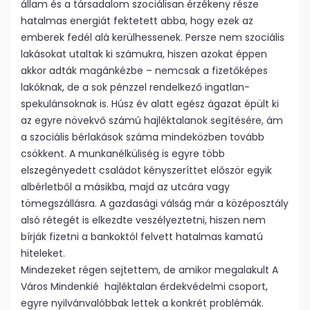
állam és a társadalom szociálisan érzékeny része
hatalmas energiát fektetett abba, hogy ezek az
emberek fedél alá kerülhessenek. Persze nem szociális
lakásokat utaltak ki számukra, hiszen azokat éppen
akkor adták magánkézbe – nemcsak a fizetőképes
lakóknak, de a sok pénzzel rendelkező ingatlan-
spekulánsoknak is. Húsz év alatt egész ágazat épült ki
az egyre növekvő számú hajléktalanok segítésére, ám
a szociális bérlakások száma mindeközben tovább
csökkent. A munkanélküliség is egyre több
elszegényedett családot kényszeríttet először egyik
albérletből a másikba, majd az utcára vagy
tömegszállásra. A gazdasági válság már a középosztály
alsó rétegét is elkezdte veszélyeztetni, hiszen nem
bírják fizetni a bankoktól felvett hatalmas kamatú
hiteleket.
Mindezeket régen sejtettem, de amikor megalakult A
Város Mindenkié hajléktalan érdekvédelmi csoport,
egyre nyilvánvalóbbak lettek a konkrét problémák.