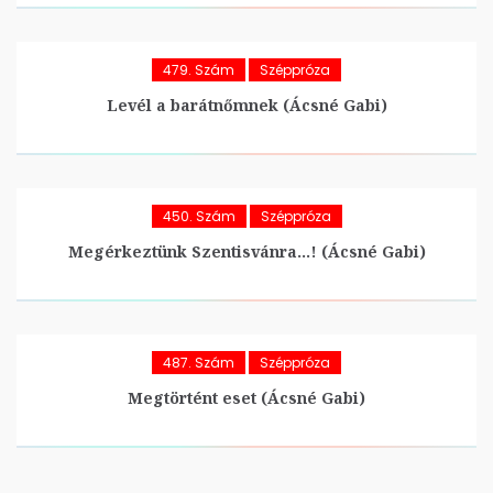
479. Szám
Széppróza
Levél a barátnőmnek (Ácsné Gabi)
450. Szám
Széppróza
Megérkeztünk Szentisvánra…! (Ácsné Gabi)
487. Szám
Széppróza
Megtörtént eset (Ácsné Gabi)