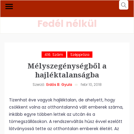
Fedél nélkül
416. Szám
Széppróza
Mélyszegénységből a
hajléktalanságba
Szerző:
Erdős B. Gyula
febr 10, 2018
Tizenhat éve vagyok hajléktalan, de ahelyett, hogy
csökkent volna az otthontalanná vált emberek száma,
inkább egyre többen lettek az utcán és a
tömegszállásokon. A rendszerváltás húsz évvel ezelőtt
látványossá tette az otthontalan emberek életét. Az