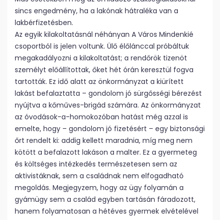
sincs engedmény, ha a lakónak hátraléka van a
lakbérfizetésben.
Az egyik kilakoltatásnál néhányan A Város Mindenkié
csoportból is jelen voltunk. Ülő élőlánccal próbáltuk
megakadályozni a kilakoltatást; a rendőrök tizenöt
személyt előállítottak, őket hét órán keresztül fogva
tartották. Ez idő alatt az önkormányzat a kiürített
lakást befalaztatta – gondolom jó sürgősségi bérezést
nyújtva a kőműves-brigád számára. Az önkormányzat
az óvodások-a-homokozóban hatást még azzal is
emelte, hogy – gondolom jó fizetésért – egy biztonsági
őrt rendelt ki: addig kellett maradnia, míg meg nem
kötött a befalazott lakáson a malter. Ez a gyermeteg
és költséges intézkedés természetesen sem az
aktivistáknak, sem a családnak nem elfogadható
megoldás. Megjegyzem, hogy az ügy folyamán a
gyámügy sem a család egyben tartásán fáradozott,
hanem folyamatosan a hétéves gyermek elvételével