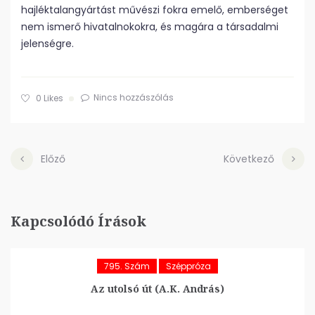
hajléktalangyártást művészi fokra emelő, emberséget
nem ismerő hivatalnokokra, és magára a társadalmi
jelenségre.
Nincs hozzászólás
0
Likes
Előző
Következő
Kapcsolódó Írások
795. Szám
Széppróza
Az utolsó út (A.K. András)