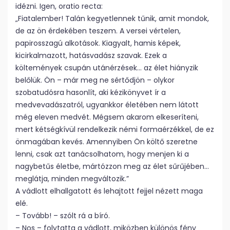
idézni. Igen, oratio recta:
„Fiatalember! Talán kegyetlennek tűnik, amit mondok,
de az ön érdekében teszem. A versei vértelen,
papirosszagú alkotások. Kiagyalt, hamis képek,
kicirkalmazott, hatásvadász szavak. Ezek a
költemények csupán utánérzések… az élet hiányzik
belőlük. Ön – már meg ne sértődjön – olykor
szobatudósra hasonlít, aki kézikönyvet ír a
medvevadászatról, ugyankkor életében nem látott
még eleven medvét. Mégsem akarom elkeseríteni,
mert kétségkívül rendelkezik némi formaérzékkel, de ez
önmagában kevés. Amennyiben Ön költő szeretne
lenni, csak azt tanácsolhatom, hogy menjen ki a
nagybetűs életbe, mártózzon meg az élet sűrűjében…
meglátja, minden megváltozik.”
A vádlott elhallgatott és lehajtott fejjel nézett maga
elé.
– Tovább! – szólt rá a bíró.
– Nos – folytatta a vádlott, miközben különös fény