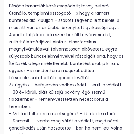
Később haramiák közé csapódott; tolvaj, betörő,
útonálló, templomfosztogató – s hogy a rámért
büntetés alól kibújjon – szökött fegyenc lett belőle. S
most itt van ez az újabb, bizonyított gyilkossági ügy…
A vádlott ifjú kora óta szembenáll törvényeinkkel,
züllött életmódjával, cinikus, blaszfemikus
megnyilvánulásival, folyamatosan elkövetett, egyre
súlyosabb bűncselekményeivel rászolgált arra, hogy az
Ítélőszék a legkíméletlenebb büntetést szabja ki rá; s
egyszer – s mindenkorra megszabadítsa
társadalmunkat ettől a gonosztevőtől.
Az ügyész – befejezvén vádbeszédét – leült, a vádlott
– 30 év körüli, zilált külsejű, sovány, égő szemű
fiatalember – reményvesztetten nézett körül a
teremben.
– Mit tud felhozni a mentségére? – kérdezte a bíró.
– Semmit… – vonta meg vállát a vádlott, majd némi
gondolkodás után hozzátette – bár, ha nem lett volna