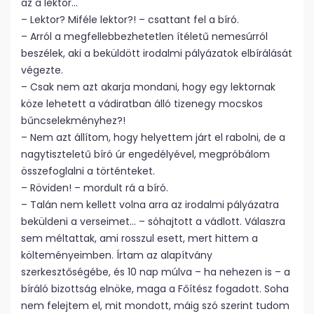
az a lektor…
– Lektor? Miféle lektor?! – csattant fel a bíró.
– Arról a megfellebbezhetetlen ítéletű nemesúrról
beszélek, aki a beküldött irodalmi pályázatok elbírálását
végezte.
– Csak nem azt akarja mondani, hogy egy lektornak
köze lehetett a vádiratban álló tizenegy mocskos
bűncselekményhez?!
– Nem azt állítom, hogy helyettem járt el rabolni, de a
nagytiszteletű bíró úr engedélyével, megpróbálom
összefoglalni a történteket.
– Röviden! – mordult rá a bíró.
– Talán nem kellett volna arra az irodalmi pályázatra
beküldeni a verseimet… – sóhajtott a vádlott. Válaszra
sem méltattak, ami rosszul esett, mert hittem a
költeményeimben. Írtam az alapítvány
szerkesztőségébe, és 10 nap múlva – ha nehezen is – a
bíráló bizottság elnöke, maga a Főítész fogadott. Soha
nem felejtem el, mit mondott, máig szó szerint tudom