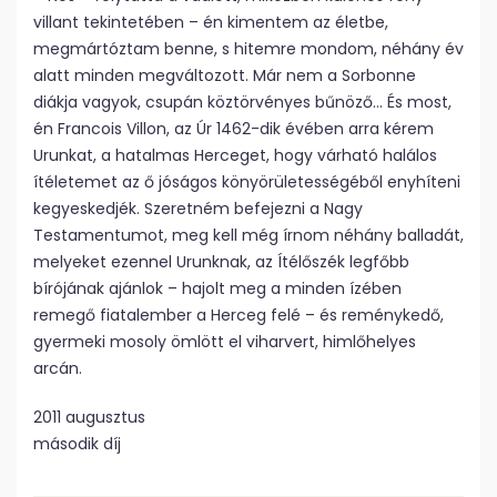
villant tekintetében – én kimentem az életbe,
megmártóztam benne, s hitemre mondom, néhány év
alatt minden megváltozott. Már nem a Sorbonne
diákja vagyok, csupán köztörvényes bűnöző… És most,
én Francois Villon, az Úr 1462-dik évében arra kérem
Urunkat, a hatalmas Herceget, hogy várható halálos
ítéletemet az ő jóságos könyörületességéből enyhíteni
kegyeskedjék. Szeretném befejezni a Nagy
Testamentumot, meg kell még írnom néhány balladát,
melyeket ezennel Urunknak, az Ítélőszék legfőbb
bírójának ajánlok – hajolt meg a minden ízében
remegő fiatalember a Herceg felé – és reménykedő,
gyermeki mosoly ömlött el viharvert, himlőhelyes
arcán.
2011 augusztus
második díj