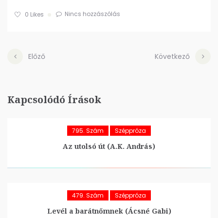
Nincs hozzászólás
0
Likes
Előző
Következő
Kapcsolódó Írások
795. Szám
Széppróza
Az utolsó út (A.K. András)
479. Szám
Széppróza
Levél a barátnőmnek (Ácsné Gabi)