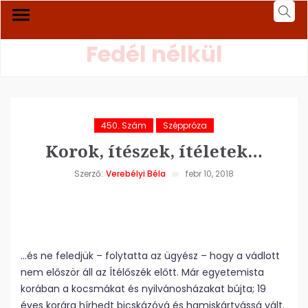
Fedél nélkül
450. Szám
Széppróza
Korok, ítészek, ítéletek…
Szerző:
Verebélyi Béla
febr 10, 2018
…és ne feledjük – folytatta az ügyész – hogy a vádlott
nem először áll az Ítélőszék előtt. Már egyetemista
korában a kocsmákat és nyilvánosházakat bújta; 19
éves korára hírhedt bicskázóvá és hamiskártyássá vált.