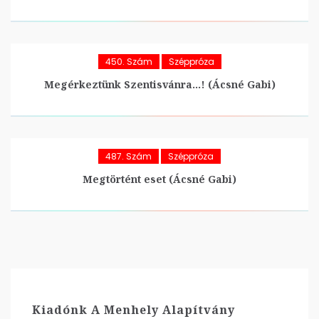
450. Szám
Széppróza
Megérkeztünk Szentisvánra…! (Ácsné Gabi)
487. Szám
Széppróza
Megtörtént eset (Ácsné Gabi)
Kiadónk A Menhely Alapítvány