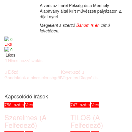
A vers az Imrei Pékség és a Menhely
Alapítvány által kiírt művészeti pályázaton 2.
díjat nyert.
Megjelent a szerző
Bánom is én
című
kötetében.
0
0
Likes
Nincs hozzászólás
Előző
Következő
Gondolatok a nincstelenségről
Végzetes Diagnózis
Kapcsolódó írások
758. szám
Vers
747. szám
Vers
Szerelmes (A
TILOS (A
Felfedező)
Felfedező)