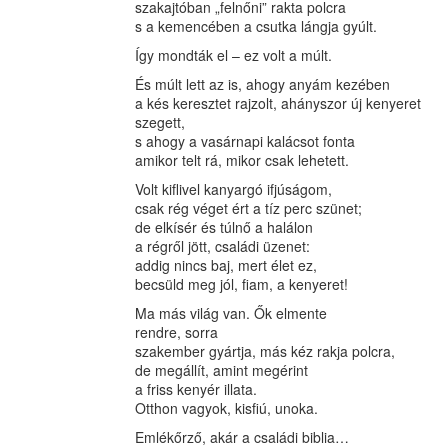
szakajtóban „felnőni” rakta polcra
s a kemencében a csutka lángja gyúlt.
Így mondták el – ez volt a múlt.
És múlt lett az is, ahogy anyám kezében
a kés keresztet rajzolt, ahányszor új kenyeret
szegett,
s ahogy a vasárnapi kalácsot fonta
amikor telt rá, mikor csak lehetett.
Volt kiflivel kanyargó ifjúságom,
csak rég véget ért a tíz perc szünet;
de elkísér és túlnő a halálon
a régről jött, családi üzenet:
addig nincs baj, mert élet ez,
becsüld meg jól, fiam, a kenyeret!
Ma más világ van. Ők elmente
rendre, sorra
szakember gyártja, más kéz rakja polcra,
de megállít, amint megérint
a friss kenyér illata.
Otthon vagyok, kisfiú, unoka.
Emlékőrző, akár a családi biblia…