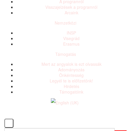
A programról
Visszajelzések a programról
Arcaink
Nemzetközi
INSP
Visegrád
Erasmus
Támogatás
Mert az angyalok is ezt olvassák
Adományozás
Önkéntesség
Legyél te is előfizetőnk!
Hirdetés
Támogatóink