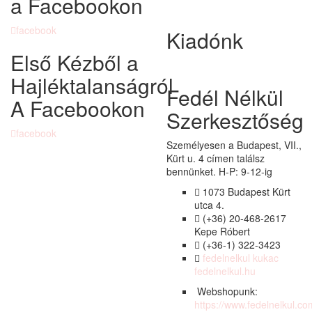
a Facebookon
facebook
Kiadónk
Első Kézből a
Hajléktalanságról
Fedél Nélkül
A Facebookon
Szerkesztőség
facebook
Személyesen a Budapest, VII.,
Kürt u. 4 címen találsz
bennünket. H-P: 9-12-ig
1073 Budapest Kürt
utca 4.
(+36) 20-468-2617
Kepe Róbert
(+36-1) 322-3423
fedelnelkul kukac
fedelnelkul.hu
Webshopunk:
https://www.fedelnelkul.co