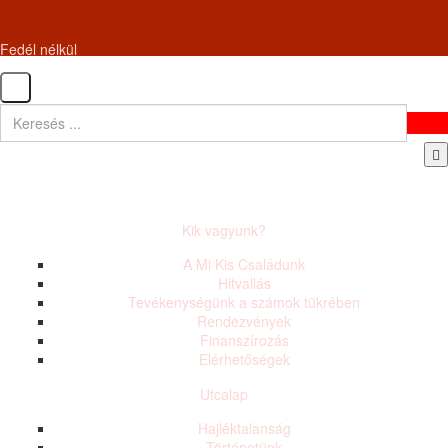
Fedél nélkül
Kik vagyunk?
A Mi Kis Családunk
Hitvallás
Tevékenységünk a számok tükrében
Rendezvények
Finanszírozás
Elérhetőségek
Utcalap
Hajléktalanság
Történetünk