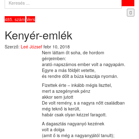
485. szám
Vers
Kenyér-emlék
Szerző:
Leé József
febr 10, 2018
Nem láttam őt soha, de hordom
génjeimben:
arató-napszámos ember volt a nagyapám.
Egyre a más földjét vetette,
és rendre dőlt a búza kaszája nyomán.
Fizettek érte – inkább mégis liszttel,
mert a szegénynek pénz
akkor sem jutott
De volt remény, s a nagyra nőtt családban
még teknő is került,
habár csak olyan kézzel faragott.
A dagasztás nagyanyó kezének
volt a dolga
(amit ő is még a nagyanyjától tanult);