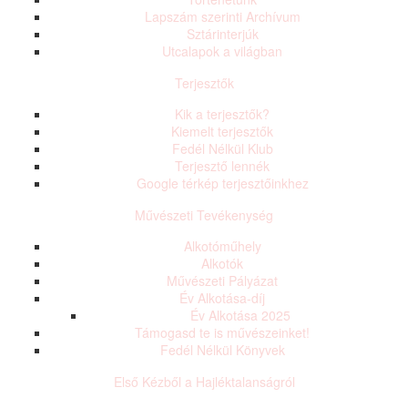
Lapszám szerinti Archívum
Sztárinterjúk
Utcalapok a világban
Terjesztők
Kik a terjesztők?
Kiemelt terjesztők
Fedél Nélkül Klub
Terjesztő lennék
Google térkép terjesztőinkhez
Művészeti Tevékenység
Alkotóműhely
Alkotók
Művészeti Pályázat
Év Alkotása-díj
Év Alkotása 2025
Támogasd te is művészeinket!
Fedél Nélkül Könyvek
Első Kézből a Hajléktalanságról