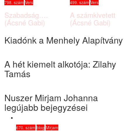
798. szám
Vers
499. szám
Vers
Szabadság….
A számkivetett
(Ácsné Gabi)
(Ácsné Gabi)
Kiadónk a Menhely Alapítvány
A hét kiemelt alkotója: Zilahy
Tamás
Nuszer Mirjam Johanna
legújabb bejegyzései
670. szám
blog
Mirjam