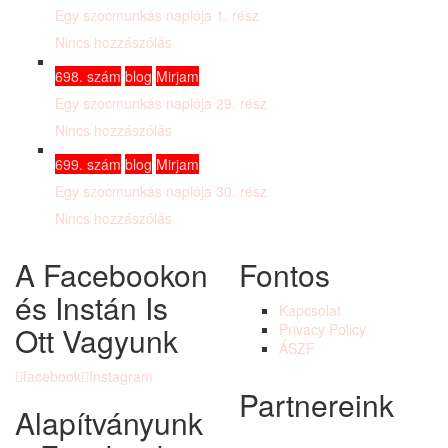
Egy szocmunkás naplója 1. rész
Nincs hozzászólás
698. szám
blog
Mirjam
Egy szocmunkás naplója 29. rész
Nincs hozzászólás
699. szám
blog
Mirjam
Egy szocmunkás naplója 30. rész
Nincs hozzászólás
A Facebookon
Fontos
és Instán Is
Kapcsolat
Ott Vagyunk
Privacy Policy
ÁSZF
facebook
Instagram
Partnereink
Alapítványunk