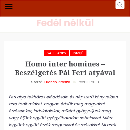
Fedél nélkül
540. Szám
Interjú
Homo inter homines –
Beszélgetés Pál Feri atyával
Szerző:
Fridrich Piroska
febr 10, 2018
Feri atya teltházas előadásain és népszerű könyveiben
arra tanít minket, hogyan értsük meg magunkat,
érzéseinket, indulatainkat, miként gyógyuljunk meg,
vagy éljünk együtt gyógyíthatatlan sebeinkkel. Miért
legyünk együtt érzők magunkkal és másokkal. Mi arról