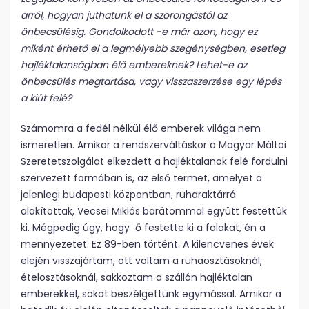
arról, hogyan juthatunk el a szorongástól az
önbecsülésig. Gondolkodott -e már azon, hogy ez
miként érhető el a legmélyebb szegénységben, esetleg
hajléktalanságban élő embereknek? Lehet-e az
önbecsülés megtartása, vagy visszaszerzése egy lépés
a kiút felé?
Számomra a fedél nélkül élő emberek világa nem
ismeretlen. Amikor a rendszerváltáskor a Magyar Máltai
Szeretetszolgálat elkezdett a hajléktalanok felé fordulni
szervezett formában is, az első termet, amelyet a
jelenlegi budapesti központban, ruharaktárrá
alakítottak, Vecsei Miklós barátommal együtt festettük
ki. Mégpedig úgy, hogy ő festette ki a falakat, én a
mennyezetet. Ez 89-ben történt. A kilencvenes évek
elején visszajártam, ott voltam a ruhaosztásoknál,
ételosztásoknál, sakkoztam a szállón hajléktalan
emberekkel, sokat beszélgettünk egymással. Amikor a