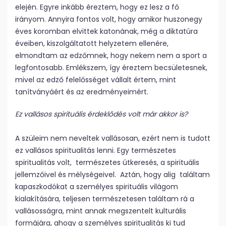
elején. Egyre inkább éreztem, hogy ez lesz a fő
irányom. Annyira fontos volt, hogy amikor huszonegy
éves koromban elvittek katonának, még a diktatúra
éveiben, kiszolgáltatott helyzetem ellenére,
elmondtam az edzőmnek, hogy nekem nem a sport a
legfontosabb. Emlékszem, így éreztem becsületesnek,
mivel az edző felelősséget vállalt értem, mint
tanítványáért és az eredményeimért.
Ez vallásos spirituális érdeklődés volt már akkor is?
A szüleim nem neveltek vallásosan, ezért nem is tudott
ez vallásos spiritualitás lenni. Egy természetes
spiritualitás volt, természetes útkeresés, a spirituális
jellemzőivel és mélységeivel. Aztán, hogy alig találtam
kapaszkodókat a személyes spirituális világom
kialakítására, teljesen természetesen találtam rá a
vallásosságra, mint annak megszentelt kulturális
formájára, ahogy a személyes spiritualitás ki tud