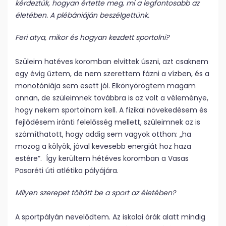
kérdeztük, hogyan értette meg, mi a legfontosabb az
életében. A plébániáján beszélgettünk.
Feri atya, mikor és hogyan kezdett sportolni?
Szüleim hatéves koromban elvittek úszni, azt csaknem
egy évig űztem, de nem szerettem fázni a vízben, és a
monotóniája sem esett jól. Elkönyörögtem magam
onnan, de szüleimnek továbbra is az volt a véleménye,
hogy nekem sportolnom kell. A fizikai növekedésem és
fejlődésem iránti felelősség mellett, szüleimnek az is
számíthatott, hogy addig sem vagyok otthon: „ha
mozog a kölyök, jóval kevesebb energiát hoz haza
estére”. Így kerültem hétéves koromban a Vasas
Pasaréti úti atlétika pályájára.
Milyen szerepet töltött be a sport az életében?
A sportpályán nevelődtem. Az iskolai órák alatt mindig