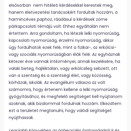
elsősorban nem hitéleti kérdésekkel kerestek meg,
hanem életvezetési tanácsokért fordultak hozzám, a
harmincéves paphoz, ráadásul a kérdések zöme
párkapcsolati témájú volt. Ehhez egyáltalán nem
értettem. Arra gondoltam, ha létezik lelki nyomorúság,
kapcsolati nyomorúság, érzelmi nyomorúság, akkor
úgy fordulhatok ezek felé, mint a fizikai-, az erkölcsi-
vagy szociális nyomorúságban élők felé. Az egyháznak
kétezer éve vannak intézményei, annak kezelésére, ha
valaki beteg, hajléktalan, vagy erkölcsileg sebzett, ott
van a szentség és a szentségi élet, vagy közösség,
kórházak, iskolák. Az evangélium válasza az volt
számomra, hogy értenem kellene a lelki nyomorúság
gyógyításához, és megfelelő segítséget kell nyújtanom
azoknak, akik bizalommal fordulnak hozzám. Elkezdtem
ezt a területet megtanulni, hogy valódi segítséget
nyújthassak.
Legújabb könyvében az önbecsülés fontosságáról ír és