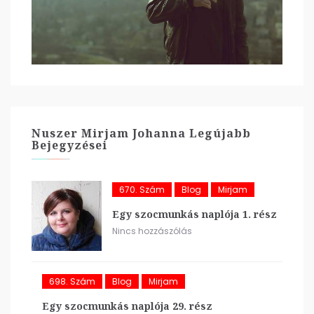
Nuszer Mirjam Johanna Legújabb
Bejegyzései
670. Szám
Blog
Mirjam
Egy szocmunkás naplója 1. rész
Nincs hozzászólás
698. Szám
Blog
Mirjam
Egy szocmunkás naplója 29. rész