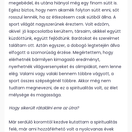
megebédel, és utána hiányol még egy finom sütit is.
Egész biztos, hogy nem akarnék folyton sütit enni, sőt
rosszul lennék, ha az étkezésem csak sütiből állna. A
sport világát nagyszerűnek éreztem. Volt edzőm,
akivel jó kapcsolatba kerültem, társaim, akikkel együtt
küzdöttünk, együtt fejlődtünk. Barátokat és szerelmet
találtam ott. Aztán egyszer, a dobogó legtetején állva
elfogott a szomorúság érzése. Megértettem, hogy
elérhetnék bármilyen kimagasló eredményt,
nyerhetnék világversenyeket és olimpiákat, nem lenne
elég. Valami vagy valaki bennem többre vágyott, a
sport összes szépségénél többre. Akkor még nem
tudtam megnevezni, de ez a spiritualitás volt, az élet
mélysége és magassága.
Hogy sikerült rátalálni erre az útra?
Már serdülő koromtól kezdve kutattam a spiritualitás
felé, már ami hozzáférhető volt a nyolcvanas évek