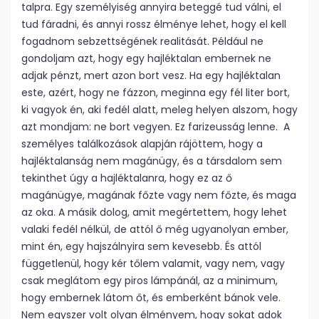
talpra. Egy személyiség annyira beteggé tud válni, el
tud fáradni, és annyi rossz élménye lehet, hogy el kell
fogadnom sebzettségének realitását. Például ne
gondoljam azt, hogy egy hajléktalan embernek ne
adjak pénzt, mert azon bort vesz. Ha egy hajléktalan
este, azért, hogy ne fázzon, meginna egy fél liter bort,
ki vagyok én, aki fedél alatt, meleg helyen alszom, hogy
azt mondjam: ne bort vegyen. Ez farizeusság lenne. A
személyes találkozások alapján rájöttem, hogy a
hajléktalanság nem magánügy, és a társdalom sem
tekinthet úgy a hajléktalanra, hogy ez az ő
magánügye, magának főzte vagy nem főzte, és maga
az oka. A másik dolog, amit megértettem, hogy lehet
valaki fedél nélkül, de attól ő még ugyanolyan ember,
mint én, egy hajszálnyira sem kevesebb. És attól
függetlenül, hogy kér tőlem valamit, vagy nem, vagy
csak meglátom egy piros lámpánál, az a minimum,
hogy embernek látom őt, és emberként bánok vele.
Nem egyszer volt olyan élményem, hogy sokat adok