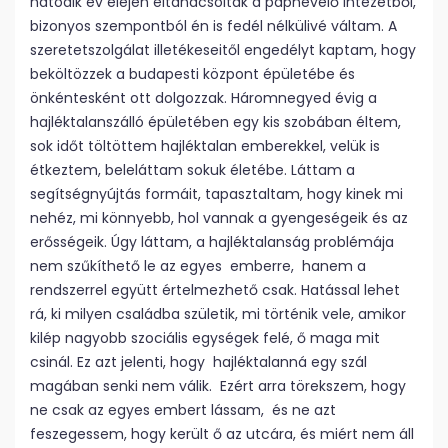
hatodik év elején eltanácsoltak a papnevelő intézetből,
bizonyos szempontból én is fedél nélkülivé váltam. A
szeretetszolgálat illetékeseitől engedélyt kaptam, hogy
beköltözzek a budapesti központ épületébe és
önkéntesként ott dolgozzak. Háromnegyed évig a
hajléktalanszálló épületében egy kis szobában éltem,
sok időt töltöttem hajléktalan emberekkel, velük is
étkeztem, beleláttam sokuk életébe. Láttam a
segítségnyújtás formáit, tapasztaltam, hogy kinek mi
nehéz, mi könnyebb, hol vannak a gyengeségeik és az
erősségeik. Úgy láttam, a hajléktalanság problémája
nem szűkíthető le az egyes emberre, hanem a
rendszerrel együtt értelmezhető csak. Hatással lehet
rá, ki milyen családba születik, mi történik vele, amikor
kilép nagyobb szociális egységek felé, ő maga mit
csinál. Ez azt jelenti, hogy hajléktalanná egy szál
magában senki nem válik. Ezért arra törekszem, hogy
ne csak az egyes embert lássam, és ne azt
feszegessem, hogy került ő az utcára, és miért nem áll