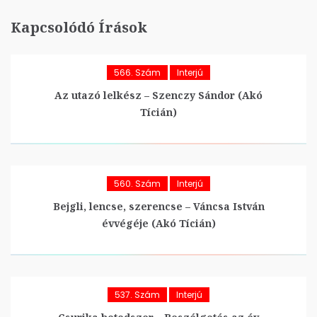
Kapcsolódó Írások
566. Szám
Interjú
Az utazó lelkész – Szenczy Sándor (Akó
Tícián)
560. Szám
Interjú
Bejgli, lencse, szerencse – Váncsa István
évvégéje (Akó Tícián)
537. Szám
Interjú