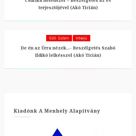
Csurika hetedszer – Beszélgetés az év
terjesztőjével (Akó Tícián)
530. Szám
Interjú
De én az Úrra nézek…- Beszélgetés Szabó
Ildikó lelkésszel (Akó Tícián)
Kiadónk A Menhely Alapítvány