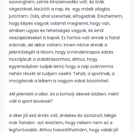
szorongtam, szinte kínszenvedés volt. Az órák
végeztével, kisütött a nap, és egy másik világba
jutottam. Oda, ahol szerettek, elfogadtak. Érezhettem,
hogy képes vagyok valamit megtenni, hogy van,
amiben ügyes és tehetséges vagyok, és erről
visszajelzéseket is kapok. Ez fontos volt annak a fiatal
srácnak, aki akkor voltam. Innen nézve annak a
jelentőségét is látom, hogy a mindennapos edzés
hozzájárult a stabilitásomhoz, ahhoz, hogy
egyensúlyban tudjak lenni, hogy a nap számomra
nehéz részét el tudjam viselni. Tehát, a sportnak, a
mozgásnak a lelkem is nagyon sokat köszönhet.
Mit jelentett a siker, és a komoly sikerek közben, miért
vált a sport kevéssé?
A siker jól eső érzés volt, érdekes és ösztönző. Mégis
már fiatalon azt éreztem, hogy nekem nem ez a
legfontosabb. Ahhoz hasonlíthatnám, hogy valaki jól