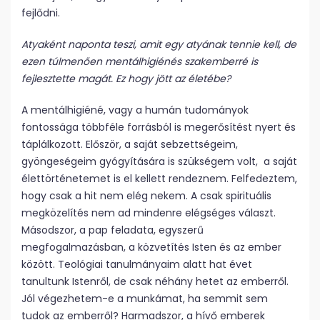
fejlődni.
Atyaként naponta teszi, amit egy atyának tennie kell, de
ezen túlmenően mentálhigiénés szakemberré is
fejlesztette magát. Ez hogy jött az életébe?
A mentálhigiéné, vagy a humán tudományok
fontossága többféle forrásból is megerősítést nyert és
táplálkozott. Először, a saját sebzettségeim,
gyöngeségeim gyógyítására is szükségem volt, a saját
élettörténetemet is el kellett rendeznem. Felfedeztem,
hogy csak a hit nem elég nekem. A csak spirituális
megközelítés nem ad mindenre elégséges választ.
Másodszor, a pap feladata, egyszerű
megfogalmazásban, a közvetítés Isten és az ember
között. Teológiai tanulmányaim alatt hat évet
tanultunk Istenről, de csak néhány hetet az emberről.
Jól végezhetem-e a munkámat, ha semmit sem
tudok az emberről? Harmadszor, a hívő emberek