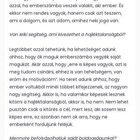
azzal, ha emberszámba veszek valakit, aki ember. És
ekkor nem rendes vagyok, hanem csak azt teszem,
ami a dolgom, és azt adom, amihez neki joga van.
Van lelki segítség, ami kivezethet a hajléktalanságból?
Legtöbbet azzal tehetünk, ha lehetőséget adunk
ahhoz, hogy ők maguk emberszámba vegyék saját
magukat. Akár azzal, hogy „erre is képes vagyok, azt is
meg tudom csinálni, ehhez is van tehetségem, van
erőm és motivációm”. Ha teret adunk ahhoz, hogy
ember voltukból minél többet kifejezzenek, az nagyon
nagy segítség. Akkor is, ha valamikor képesek lesznek
kitörni a hajléktalanságból, akkor is, ha nem. Nem lehet
pusztán csak a kitörés a cél, mert lesz, aki sosem lesz
képes erre, ez azonban nem ok arra, hogy ne
emberként forduljunk feléjük.
Mennyire befolyásolhatjuk saját boldogságunkat?