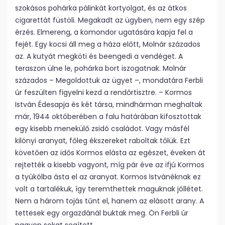
szokásos pohárka pálinkát kortyolgat, és az átkos
cigarettát füstöli. Megakadt az ügyben, nem egy szép
érzés. Elmereng, a komondor ugatására kapja fel a
fejét. Egy kocsi áll meg a háza előtt, Molnár százados
az. A kutyát megköti és beengedi a vendéget. A
teraszon ülne le, pohárka bort iszogatnak. Molnár
százados – Megoldottuk az ügyet –, mondatára Ferbli
úr feszülten figyelni kezd a rendőrtisztre. – Kormos
István Édesapja és két társa, mindhárman meghaltak
már, 1944 októberében a falu határában kifosztottak
egy kisebb menekülő zsidó családot. Vagy másfél
kilónyi aranyat, főleg ékszereket raboltak tőlük. Ezt
követően az idős Kormos elásta az egészet, éveken át
rejtették a kisebb vagyont, míg pár éve az ifjú Kormos
a tyúkólba ásta el az aranyat. Kormos Istvánéknak ez
volt a tartalékuk, így teremthettek maguknak jóllétet.
Nem a három tojás tűnt el, hanem az elásott arany. A
tettesek egy orgazdánál buktak meg. Ön Ferbli úr