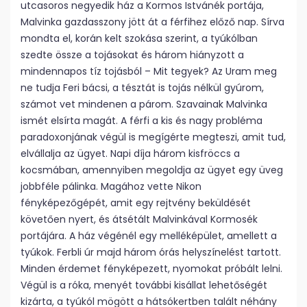
utcasoros negyedik ház a Kormos Istvánék portája,
Malvinka gazdasszony jött át a férfihez előző nap. Sírva
mondta el, korán kelt szokása szerint, a tyúkólban
szedte össze a tojásokat és három hiányzott a
mindennapos tíz tojásból – Mit tegyek? Az Uram meg
ne tudja Feri bácsi, a tésztát is tojás nélkül gyúrom,
számot vet mindenen a párom. Szavainak Malvinka
ismét elsírta magát. A férfi a kis és nagy probléma
paradoxonjának végül is megígérte megteszi, amit tud,
elvállalja az ügyet. Napi díja három kisfröccs a
kocsmában, amennyiben megoldja az ügyet egy üveg
jobbféle pálinka. Magához vette Nikon
fényképezőgépét, amit egy rejtvény beküldését
követően nyert, és átsétált Malvinkával Kormosék
portájára. A ház végénél egy melléképület, amellett a
tyúkok. Ferbli úr majd három órás helyszínelést tartott.
Minden érdemet fényképezett, nyomokat próbált lelni.
Végül is a róka, menyét további kisállat lehetőségét
kizárta, a tyúkól mögött a hátsókertben talált néhány