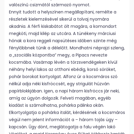
valószínű csizmától származó nyomot.
Ennyit tudott a helyszínen megállapítani, remélte a
részletek kielemzésével sikerül a tolvaj nyomára
akadnia. A férfi kiskabátot ölt magára, a komondort
megköti, majd kilép az utcára. A tünékeny márciusi
hónak a kora reggeli napsütéses időben szinte még
fénylőbbnek tűnik a délelőtt. Mondhatni néprajzi szleng,
a „szociális központba” megy, a Pipacs nevezte
kocsmába. Vasárnap lévén a törzsvendégeken kívül
néhány helyi lakos az otthoni ebédig, korsó söröket,
pohár borokat kortyolgat. Alfonz úr a kocsmáros szó
nélkül adja néki kisfröccsét, egy strigulát húzván
papírblokkjában. Igen, a napi három kisfröccs jár neki,
amíg az ügyön dolgozik. Felveti magában, egyéb
kiadást is számolhatna, pohárka pálinka okán.
Elkortyolgatja a pohárka italát, kérdésének a kocsmáros
végül nem jelent információt a – három tojás ügy –
kapcsán. Úgy dönt, meglátogatja a falu végén lakó