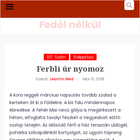
Fedél nélkül
517. Szám
Széppróza
Ferbli úr nyomoz
Szerző:
Leontin Med
febr 10, 2018
A kora reggeli márciusi napsütés tovább szalad a
kerteken át ki a földekre. A kis falu mindennapos
ébredése. A fehér Misi nevű gólya is megérkezett a
héten, elfoglalta tavalyi fészkét a Vegyesbolt előtti
oszlop tetején. Az idősödő férfi a ház teraszán üldögél,
pohárka szilvapálinkát kortyolgat, az ügyön töpreng.