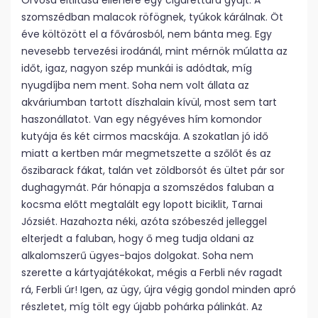
Orvosa eltiltása ellenére egy cigarettára gyújt. A
szomszédban malacok röfögnek, tyúkok kárálnak. Öt
éve költözött el a fővárosból, nem bánta meg. Egy
nevesebb tervezési irodánál, mint mérnök múlatta az
időt, igaz, nagyon szép munkái is adódtak, míg
nyugdíjba nem ment. Soha nem volt állata az
akváriumban tartott díszhalain kívül, most sem tart
haszonállatot. Van egy négyéves hím komondor
kutyája és két cirmos macskája. A szokatlan jó idő
miatt a kertben már megmetszette a szőlőt és az
őszibarack fákat, talán vet zöldborsót és ültet pár sor
dughagymát. Pár hónapja a szomszédos faluban a
kocsma előtt megtalált egy lopott biciklit, Tarnai
Józsiét. Hazahozta néki, azóta szóbeszéd jelleggel
elterjedt a faluban, hogy ő meg tudja oldani az
alkalomszerű ügyes-bajos dolgokat. Soha nem
szerette a kártyajátékokat, mégis a Ferbli név ragadt
rá, Ferbli úr! Igen, az ügy, újra végig gondol minden apró
részletet, míg tölt egy újabb pohárka pálinkát. Az