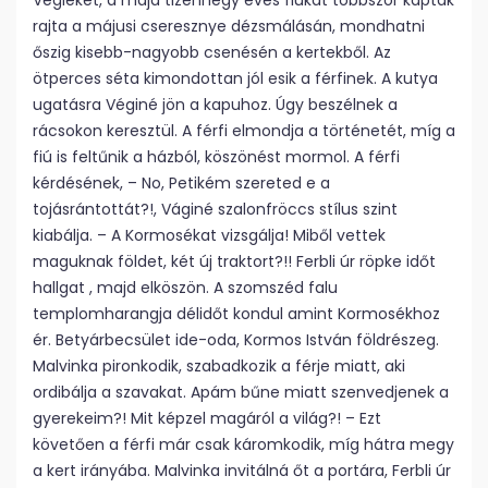
Végiéket, a majd tizennégy éves fiúkat többször kapták
rajta a májusi cseresznye dézsmálásán, mondhatni
őszig kisebb-nagyobb csenésén a kertekből. Az
ötperces séta kimondottan jól esik a férfinek. A kutya
ugatásra Véginé jön a kapuhoz. Úgy beszélnek a
rácsokon keresztül. A férfi elmondja a történetét, míg a
fiú is feltűnik a házból, köszönést mormol. A férfi
kérdésének, – No, Petikém szereted e a
tojásrántottát?!, Váginé szalonfröccs stílus szint
kiabálja. – A Kormosékat vizsgálja! Miből vettek
maguknak földet, két új traktort?!! Ferbli úr röpke időt
hallgat , majd elköszön. A szomszéd falu
templomharangja délidőt kondul amint Kormosékhoz
ér. Betyárbecsület ide-oda, Kormos István földrészeg.
Malvinka pironkodik, szabadkozik a férje miatt, aki
ordibálja a szavakat. Apám bűne miatt szenvedjenek a
gyerekeim?! Mit képzel magáról a világ?! – Ezt
követően a férfi már csak káromkodik, míg hátra megy
a kert irányába. Malvinka invitálná őt a portára, Ferbli úr