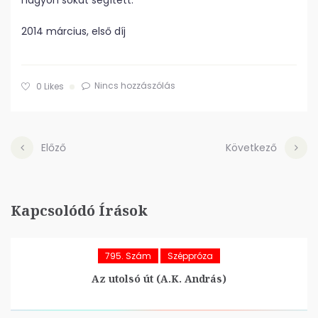
nagyon sokat segített.
2014 március, első díj
Nincs hozzászólás
0
Likes
Előző
Következő
Kapcsolódó Írások
795. Szám
Széppróza
Az utolsó út (A.K. András)