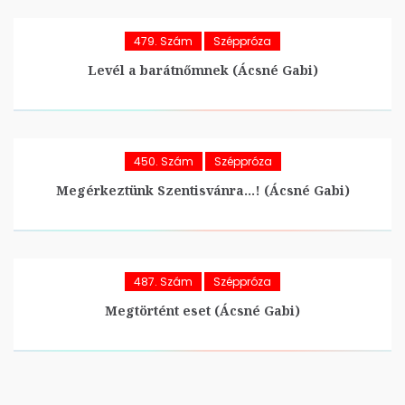
479. Szám
Széppróza
Levél a barátnőmnek (Ácsné Gabi)
450. Szám
Széppróza
Megérkeztünk Szentisvánra…! (Ácsné Gabi)
487. Szám
Széppróza
Megtörtént eset (Ácsné Gabi)