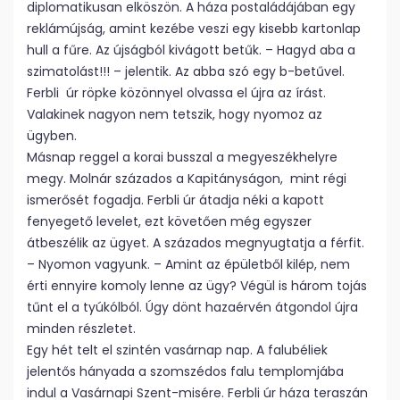
diplomatikusan elköszön. A háza postaládájában egy
reklámújság, amint kezébe veszi egy kisebb kartonlap
hull a fűre. Az újságból kivágott betűk. – Hagyd aba a
szimatolást!!! – jelentik. Az abba szó egy b-betűvel.
Ferbli úr röpke közönnyel olvassa el újra az írást.
Valakinek nagyon nem tetszik, hogy nyomoz az
ügyben.
Másnap reggel a korai busszal a megyeszékhelyre
megy. Molnár százados a Kapitányságon, mint régi
ismerősét fogadja. Ferbli úr átadja néki a kapott
fenyegető levelet, ezt követően még egyszer
átbeszélik az ügyet. A százados megnyugtatja a férfit.
– Nyomon vagyunk. – Amint az épületből kilép, nem
érti ennyire komoly lenne az ügy? Végül is három tojás
tűnt el a tyúkólból. Úgy dönt hazaérvén átgondol újra
minden részletet.
Egy hét telt el szintén vasárnap nap. A falubéliek
jelentős hányada a szomszédos falu templomjába
indul a Vasárnapi Szent-misére. Ferbli úr háza teraszán