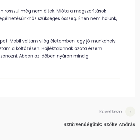
yen rosszul még nem éltek. Mióta a megszorítások
megélhetésünkhöz szükséges összeg. Éhen nem halunk,
pet. Mobil voltam világ életemben, egy jó munkahely
ztam a költözésen. Hajléktalannak azóta érzem
onozni. Abban az időben nyáron mindig
Következő
Sztárvendégünk: Szőke András