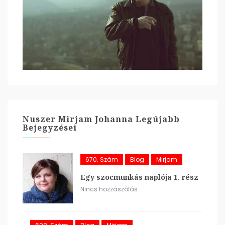
Nuszer Mirjam Johanna Legújabb
Bejegyzései
670. Szám
Blog
Mirjam
Egy szocmunkás naplója 1. rész
Nincs hozzászólás