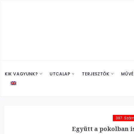
KIK VAGYUNK?
UTCALAP
TERJESZTŐK
MŰVÉ
387. Szá
Együtt a pokolban is