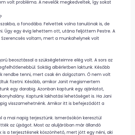
m volt probléma. A nevelők megkedveltek, így sokat
?
akba, a fonodába. Felvettek volna tanulónak is, de
. Úgy egy évig lehettem ott, utána feljöttem Pestre. A
Szerencsés voltam, mert a munkahelynek volt
orú beosztással a szükségleteimre elég volt. A sors az
legfelhőtlenebbül. Sokáig albérletben laktunk. Később
nk rendbe tenni, mert csak én dolgoztam. Ő nem volt
udtuk fizetni. Később, amikor Janit megismertem
tunk egy darabig. Azonban kaptunk egy ajánlatot,
konyhalány. Kaptunk lakhatási lehetőséget is. Ha Jani
pig visszamehetnénk. Amikor itt is befejeződött a
ol a mai napig terjesztünk. Ismerősökön keresztül
tték az újságot. Most az aluljáróban már állandó
 a terjesztésnek köszönhető, mert jött egy néni, aki