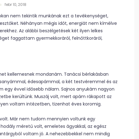
febr 10, 2018
 Sokan nem tekintik munkának ezt a tevékenységet,
terjesztőket. Néhányan mégis időt, energiát nem kímélve
erekhez. Az alábbi beszélgetések két ilyen lelkes
leséget faggattam gyermekkoráról, felnőttkoráról,
imet kellemesnek mondanám. Tanácsi bérlakásban
k édesanyámmal, édesapámmal, a két testvéremmel és az
m egy évvel idősebb nálam. Sajnos anyukám nagyon
etbe kerültünk. Muszáj volt, mert apám rákapott az
yen voltam intézetben, tizenhat éves koromig.
 volt. Már nem tudom mennyien voltunk egy
hodály méretű volt, emeletes ágyakkal, az egész
tantárgyból voltam jó. A nehezebbekkel nem mindig