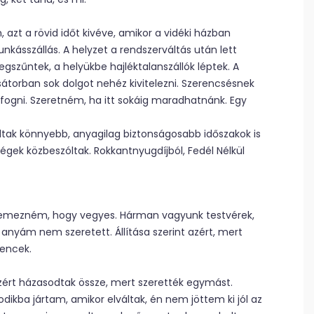
azt a rövid időt kivéve, amikor a vidéki házban
kásszállás. A helyzet a rendszerváltás után lett
zűntek, a helyükbe hajléktalanszállók léptek. A
 sátorban sok dolgot nehéz kivitelezni. Szerencsésnek
ifogni. Szeretném, ha itt sokáig maradhatnánk. Egy
voltak könnyebb, anyagilag biztonságosabb időszakok is
égek közbeszóltak. Rokkantnyugdíjból, Fedél Nélkül
lemezném, hogy vegyes. Hárman vagyunk testvérek,
nyám nem szeretett. Állítása szerint azért, mert
encek.
azért házasodtak össze, mert szerették egymást.
ikba jártam, amikor elváltak, én nem jöttem ki jól az