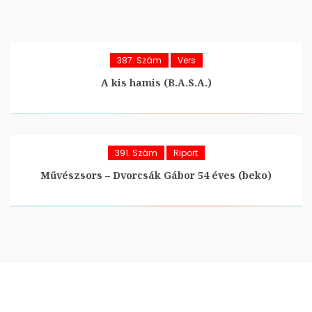
387. Szám
Vers
A kis hamis (B.A.S.A.)
391. Szám
Riport
Művészsors – Dvorcsák Gábor 54 éves (beko)