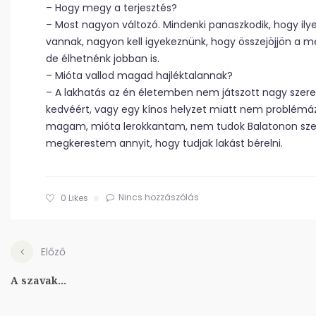
– Hogy megy a terjesztés?
– Most nagyon változó. Mindenki panaszkodik, hogy il
vannak, nagyon kell igyekeznünk, hogy összejöjjön a 
de élhetnénk jobban is.
– Mióta vallod magad hajléktalannak?
– A lakhatás az én életemben nem játszott nagy szere
kedvéért, vagy egy kínos helyzet miatt nem problémá
magam, mióta lerokkantam, nem tudok Balatonon szez
megkerestem annyit, hogy tudjak lakást bérelni.
Nincs hozzászólás
0
Likes
Előző
A szavak...