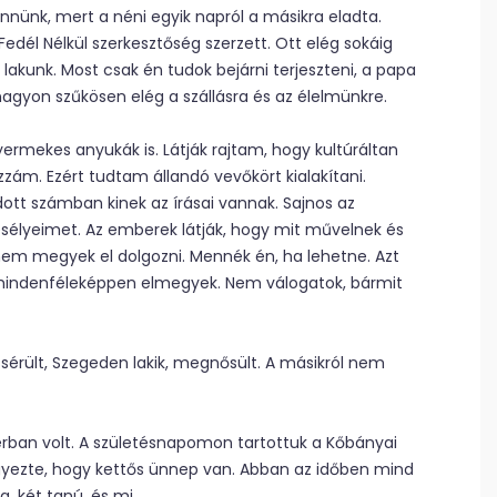
önnünk, mert a néni egyik napról a másikra eladta.
edél Nélkül szerkesztőség szerzett. Ott elég sokáig
 lakunk. Most csak én tudok bejárni terjeszteni, a papa
, nagyon szűkösen elég a szállásra és az élelmünkre.
yermekes anyukák is. Látják rajtam, hogy kultúráltan
zzám. Ezért tudtam állandó vevőkört kialakítani.
dott számban kinek az írásai vannak. Sajnos az
 esélyeimet. Az emberek látják, hogy mit művelnek és
em megyek el dolgozni. Mennék én, ha lehetne. Azt
 mindenféleképpen elmegyek. Nem válogatok, bármit
sérült, Szegeden lakik, megnősült. A másikról nem
rban volt. A születésnapomon tartottuk a Kőbányai
yezte, hogy kettős ünnep van. Abban az időben mind
 két tanú, és mi.