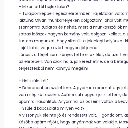
– Mikor lettél hajléktalan?
– Tulajdonképpen egész életemben hajléktalan voltam, 
laktunk. Olyan munkahelyeken dolgoztam, ahol volt mun
számomra tudatos és nehéz, mert a munkásszállók megs
sátras időszak nagyon kemény volt, dolgozni kellett, a
tartom magunkat, hogy sikerült a jelenlegi helyünket k
saját lakás végre azért nagyon jól jönne.
Jánost, a férjet sem kényeztette el az élet, de azért 
az életében. Van szakmája, jól kereshetne, de a betegs
terjesztésből nem könnyű megélni.
– Hol születtél?
– Debrecenben születtem. A gyermekkoromat úgy jel
van még két öcsém. Apámmal nagyon jól kijöttem, de a
apámra hasonlítok. Anyámnál az öcséim voltak a kedv
– Szüleid kapcsolata milyen volt?
A viszonyuk eleinte jó és rendezett volt, – gondolom, 
Később apám rájött, hogy anyámnak van valakije. Másod