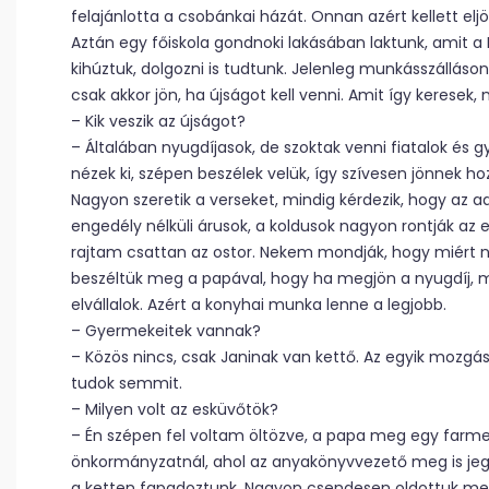
felajánlotta a csobánkai házát. Onnan azért kellett elj
Aztán egy főiskola gondnoki lakásában laktunk, amit a F
kihúztuk, dolgozni is tudtunk. Jelenleg munkásszálláson
csak akkor jön, ha újságot kell venni. Amit így keresek
– Kik veszik az újságot?
– Általában nyugdíjasok, de szoktak venni fiatalok és g
nézek ki, szépen beszélek velük, így szívesen jönnek ho
Nagyon szeretik a verseket, mindig kérdezik, hogy az a
engedély nélküli árusok, a koldusok nagyon rontják az
rajtam csattan az ostor. Nekem mondják, hogy miért n
beszéltük meg a papával, hogy ha megjön a nyugdíj,
elvállalok. Azért a konyhai munka lenne a legjobb.
– Gyermekeitek vannak?
– Közös nincs, csak Janinak van kettő. Az egyik mozgás
tudok semmit.
– Milyen volt az esküvőtök?
– Én szépen fel voltam öltözve, a papa meg egy farme
önkormányzatnál, ahol az anyakönyvvezető meg is jeg
a ketten fapadoztunk. Nagyon csendesen oldottuk meg,