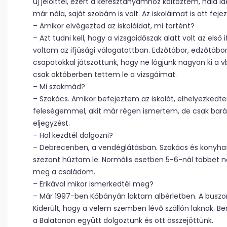
új jelölttel, ezért a keresztanyámhoz költöztem, nála
már nála, saját szobám is volt. Az iskoláimat is ott fej
– Amikor elvégezted az iskoláidat, mi történt?
– Azt tudni kell, hogy a vizsgaidőszak alatt volt az els
voltam az ifjúsági válogatottban. Edzőtábor, edzőtábor
csapatokkal játszottunk, hogy ne lógjunk nagyon ki a vb-
csak októberben tettem le a vizsgáimat.
– Mi szakmád?
– Szakács. Amikor befejeztem az iskolát, elhelyezkedt
feleségemmel, akit már régen ismertem, de csak bará
eljegyzést.
– Hol kezdtél dolgozni?
– Debrecenben, a vendéglátásban. Szakács és konyhaf
szezont húztam le. Normális esetben 5-6-nál többet n
meg a családom.
– Erikával mikor ismerkedtél meg?
– Már 1997-ben Kőbányán laktam albérletben. A buszon 
Kiderült, hogy a velem szemben lévő szállón laknak. B
a Balatonon együtt dolgoztunk és ott összejöttünk.