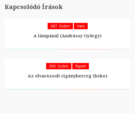
Kapcsolódó Írások
387. Szám
Vers
A lámpánál (Andrássy György)
393. Szám
Riport
Az elvarázsolt cigányherceg (beko)