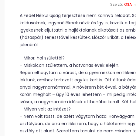
Szerző:
OSA
A Fedél Nélkül újság terjesztése nem könnyű feladat.
koldusoknak, ingyenélőknek nézik és így is, kezelik a 
igyekeznek eljuttatni a hajléktalanok alkotásait az emb
(házaspár) terjesztővel készültek. Először Erikát, a fe
jelenéről.
– Mikor, hol születtél?
– Miskolcon születtem, a hatvanas évek elején.
Régen elhagytam a várost, de a gyermekkori emléke
laktunk, amihez tartozott egy kis kert is. Ott éltün
anyai nagymamámmal. A nővérem két évvel, a bátyá
korán meghalt – úgy 10 éves lehettem – mi pedig intéz
ivásra, a nagymamám idősek otthonába került. Két hel
– Milyen volt az intézet?
– Nem volt rossz, de azért vágytam haza. Honvágyam
osztályban, de arra emlékszem, hogy a hálóterem egy 
osztály ott aludt. Szerettem tanulni, de nem minden 