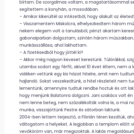
bírtam. De szorgalmas voltam, a magatartásommal se
segítettem a konyhán, a mosodában.
– Amikor kikerültél az intézetből, hogy alakult az életed
– Visszamentem Miskolcra, elhelyezkedtem három műsz
nekem elegem volt a tanulásból, pénzt akartam keresni
gabonaiparban dolgoztam, szintén három műszakban. 
munkásszállása, ahol lakhattam.
– A fizetésedből hogy jöttél ki?
– Akkor még nagyon keveset kerestünk. Túlórákkal, szig
utamba sodort egy férfit, akivel 10 évet éltem, nem a 
vidéken vettünk egy kis házat hitelre, amit nem tudtu
hajlandó. Sokat veszekedtünk, a hitel részleteit nem t
lementünk, amennyire tudtuk rendbe hoztuk és ott lak
hogy menjünk Balatonra dolgozni. Jani szakács volt én 
nem lenne beteg, nem százalékolták volna le, a mai na
munka, visszajöttünk Pestre és sátorban laktunk.
2004-ben lettem terjesztő, a Flórián téren kezdtük, ah
váltogatom a helyeket. A legjobban a templom előtt vi
vevőköröm van, már megszoktak. A lakás megoldásunk is