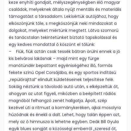
keze enyhíti gondjait, mélyszegénységben élő magyar
családok, melyeknek általa nyújt mentális és materiális
támogatást a társadalom. Lekísértük autójához, hogy
elköszönjünk tőle, s megköszönjük neki mindazokat a
dolgokat, melyeket miértünk megtett. Látva szomorú
és tanácstalan tekintetünket bíztató tapsikolással és
egy kedves mondattal ő köszönt el tőlünk:
– Fiúk, fiúk aztán csak tessék bátran örülni ennek a jó
kis belvárosi lakásnak – majd mint egy fürge
manótündér bepattant egyéniségéhez illő, formás
fekete színű Opel Corsájába, és egy sportos indítású
„repülőrajttal” elindult küldetéseinek teljesítése felé.
Sokáig néztünk a távolodó autó után, s elképzeltük őt,
ahogyan az utat figyeli, miközben a beépített rádiós
magnóból felhangzó zenét hallgatja. Ápolt, szép
kezével üti a ritmust a kormánykeréken, ajkai mosolyra
húzódnak és énekli a dalt. Lehet, hogy talán éppen azt,
mely az ő himnusza is lehetne egyben. Deák Bill Gyula
egyik blues songját a közösségi emberről „szeresd őt,