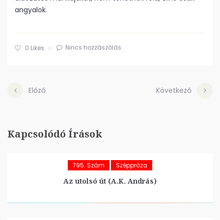
angyalok.
Nincs hozzászólás
0
Likes
Előző
Következő
Kapcsolódó Írások
795. Szám
Széppróza
Az utolsó út (A.K. András)