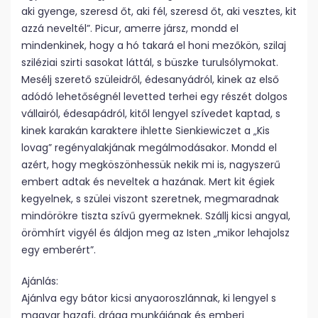
aki gyenge, szeresd őt, aki fél, szeresd őt, aki vesztes, kit
azzá neveltél”. Picur, amerre jársz, mondd el
mindenkinek, hogy a hó takará el honi mezőkön, szilaj
sziléziai szirti sasokat láttál, s büszke turulsólymokat.
Mesélj szerető szüleidről, édesanyádról, kinek az első
adódó lehetőségnél levetted terhei egy részét dolgos
vállairól, édesapádról, kitől lengyel szívedet kaptad, s
kinek karakán karaktere ihlette Sienkiewiczet a „Kis
lovag” regényalakjának megálmodásakor. Mondd el
azért, hogy megköszönhessük nekik mi is, nagyszerű
embert adtak és neveltek a hazának. Mert kit égiek
kegyelnek, s szülei viszont szeretnek, megmaradnak
mindörökre tiszta szívű gyermeknek. Szállj kicsi angyal,
örömhírt vigyél és áldjon meg az Isten „mikor lehajolsz
egy emberért”.
Ajánlás:
Ajánlva egy bátor kicsi anyaoroszlánnak, ki lengyel s
magyar hazafi, drága munkájának és emberi