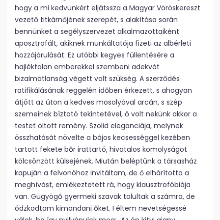
hogy a mi kedvünkért eljátssza a Magyar Vöröskereszt
vezető titkárnőjének szerepét, s alakítása során
bennünket a segélyszervezet alkalmazottaiként
aposztrofált, akiknek munkáltatója fizeti az albérleti
hozzájárulását. Ez utóbbi kegyes füllentésére a
hajléktalan emberekkel szembeni adekvát
bizalmatlanság végett volt szükség. A szerződés
ratifikálásának reggelén időben érkezett, s ahogyan
átjött az úton a kedves mosolyával arcán, s szép
szemeinek bíztató tekintetével, ő volt nekünk akkor a
testet öltött remény. Szolid eleganciája, melynek
összhatását növelte a bájos kecsességgel kezében
tartott fekete bőr irattartó, hivatalos komolyságot
kölcsönzött külsejének. Miután beléptünk a társasház
kapuján a felvonóhoz invitáltam, de ő elhárította a
meghívást, emlékeztetett rá, hogy klausztrofóbiája
van. Gügyögő gyermeki szavak tolultak a számra, de
ódzkodtam kimondani őket. Féltem nevetségessé