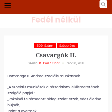
Fedél nélkül
509. Szám
Széppróza
Csavargók II.
Szerző:
K. Twist Tibor
febr 10, 2018
Hommage B. Andrea szociális munkásnak
„A szociális munkások a társadalom lelkiismeretének
szolgáló papjai.”
„Pokolból feltámadott hideg szelet érzek, édes öledbe
bújnék,
mint a gyermek.