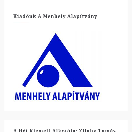
Kiadónk A Menhely Alapítvány
A Hét Kiemelt Alkotója: Zilahy Tamás