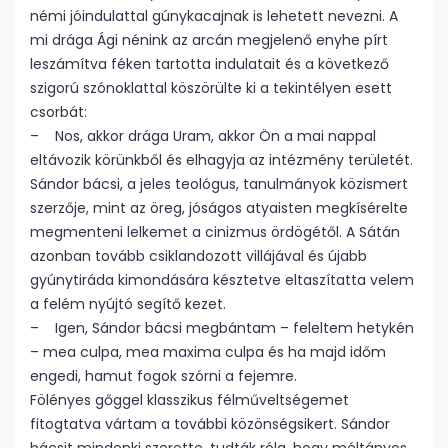
némi jóindulattal gúnykacajnak is lehetett nevezni. A
mi drága Ági nénink az arcán megjelenő enyhe pírt
leszámítva féken tartotta indulatait és a következő
szigorú szónoklattal köszörülte ki a tekintélyen esett
csorbát:
– Nos, akkor drága Uram, akkor Ön a mai nappal
eltávozik körünkből és elhagyja az intézmény területét.
Sándor bácsi, a jeles teológus, tanulmányok közismert
szerzője, mint az öreg, jóságos atyaisten megkísérelte
megmenteni lelkemet a cinizmus ördögétől. A Sátán
azonban tovább csiklandozott villájával és újabb
gyúnytiráda kimondására késztetve eltaszítatta velem
a felém nyújtó segítő kezet.
– Igen, Sándor bácsi megbántam – feleltem hetykén
– mea culpa, mea maxima culpa és ha majd időm
engedi, hamut fogok szórni a fejemre.
Fölényes gőggel klasszikus félműveltségemet
fitogtatva vártam a további közönségsikert. Sándor