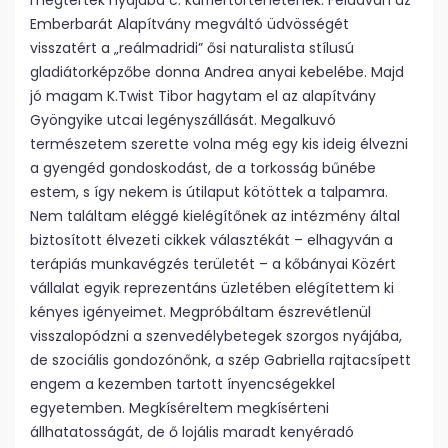
megtértek nyájába c. karriertörténetének. Feladván az
Emberbarát Alapítvány megváltó üdvösségét
visszatért a „reálmadridi” ősi naturalista stílusú
gladiátorképzőbe donna Andrea anyai kebelébe. Majd
jó magam K.Twist Tibor hagytam el az alapítvány
Gyöngyike utcai legényszállását. Megalkuvó
természetem szerette volna még egy kis ideig élvezni
a gyengéd gondoskodást, de a torkosság bűnébe
estem, s így nekem is útilaput kötöttek a talpamra.
Nem találtam eléggé kielégítőnek az intézmény által
biztosított élvezeti cikkek választékát – elhagyván a
terápiás munkavégzés területét – a kőbányai Közért
vállalat egyik reprezentáns üzletében elégítettem ki
kényes igényeimet. Megpróbáltam észrevétlenül
visszalopódzni a szenvedélybetegek szorgos nyájába,
de szociális gondozónőnk, a szép Gabriella rajtacsípett
engem a kezemben tartott ínyencségekkel
egyetemben. Megkíséreltem megkísérteni
állhatatosságát, de ő lojális maradt kenyéradó