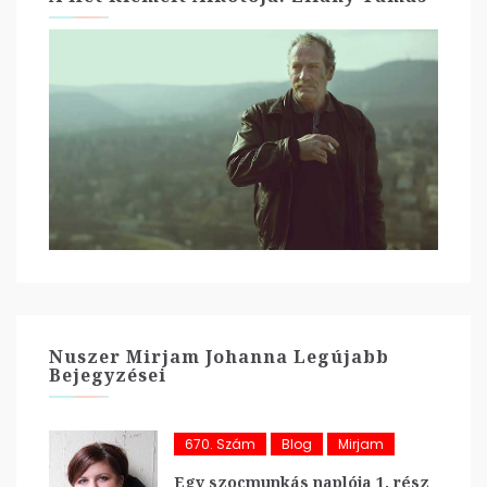
Nuszer Mirjam Johanna Legújabb
Bejegyzései
670. Szám
Blog
Mirjam
Egy szocmunkás naplója 1. rész