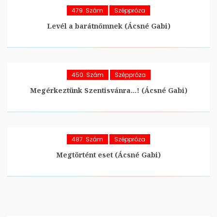
479. Szám
Széppróza
Levél a barátnőmnek (Ácsné Gabi)
450. Szám
Széppróza
Megérkeztünk Szentisvánra…! (Ácsné Gabi)
487. Szám
Széppróza
Megtörtént eset (Ácsné Gabi)