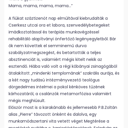
Mama, mama, mama, mama…”
A fiúkat száztizenöt nap elmúltával kiebrudalták a
Cserkesz utcai ora et labora, szenvedélybetegeket
imádkoztatással és terápiás munkavégzéssel
rehabilitáló alapítványi önfertőző legényegyletből. Bár
ők nem követtek el semminemű durva
szabályzatmegszegést, és betartották a teljes
absztinenciát is, valamiért mégis kitelt nekik az
esztendő. Hiába való volt a régi kőbányai zsinagógából
átalakított „mindenki templomának” szakrális aurája, és
a két nagy tudású intézményvezető teológus
dörgedelmes intelmei a pokol kénköves tűzének
kárhozatáról, a csalánzók metamorfózisa valamiért
mégis meghiúsult.
Először most is a karakánabb és jellemesebb P.B.Zoltán
alias „Pierre” távozott önként és dalolva, egy
munkamódszertani vita vetett véget Megtérése a