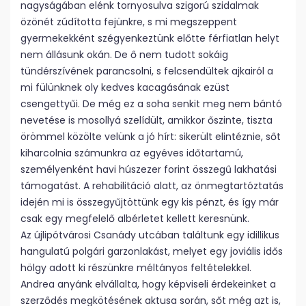
nagyságában elénk tornyosulva szigorú szidalmak
özönét zúdította fejünkre, s mi megszeppent
gyermekekként szégyenkeztünk előtte férfiatlan helyt
nem állásunk okán. De ő nem tudott sokáig
tündérszívének parancsolni, s felcsendültek ajkairól a
mi fülünknek oly kedves kacagásának ezüst
csengettyűi. De még ez a soha senkit meg nem bántó
nevetése is mosollyá szelídült, amikkor őszinte, tiszta
örömmel közölte velünk a jó hírt: sikerült elintéznie, sőt
kiharcolnia számunkra az egyéves időtartamú,
személyenként havi húszezer forint összegű lakhatási
támogatást. A rehabilitáció alatt, az önmegtartóztatás
idején mi is összegyűjtöttünk egy kis pénzt, és így már
csak egy megfelelő albérletet kellett keresnünk.
Az újlipótvárosi Csanády utcában találtunk egy idillikus
hangulatú polgári garzonlakást, melyet egy joviális idős
hölgy adott ki részünkre méltányos feltételekkel.
Andrea anyánk elvállalta, hogy képviseli érdekeinket a
szerződés megkötésének aktusa során, sőt még azt is,