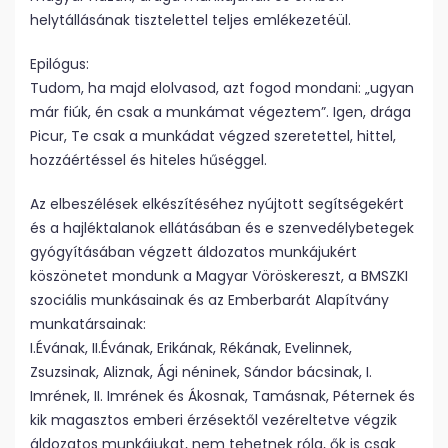
helytállásának tisztelettel teljes emlékezetéül.
Epilógus:
Tudom, ha majd elolvasod, azt fogod mondani: „ugyan
már fiúk, én csak a munkámat végeztem”. Igen, drága
Picur, Te csak a munkádat végzed szeretettel, hittel,
hozzáértéssel és hiteles hűséggel.
Az elbeszélések elkészítéséhez nyújtott segítségekért
és a hajléktalanok ellátásában és e szenvedélybetegek
gyógyításában végzett áldozatos munkájukért
köszönetet mondunk a Magyar Vöröskereszt, a BMSZKI
szociális munkásainak és az Emberbarát Alapítvány
munkatársainak:
I.Évának, II.Évának, Erikának, Rékának, Evelinnek,
Zsuzsinak, Aliznak, Ági néninek, Sándor bácsinak, I.
Imrének, II. Imrének és Ákosnak, Tamásnak, Péternek és
kik magasztos emberi érzésektől vezéreltetve végzik
áldozatos munkájukat, nem tehetnek róla, ők is csak