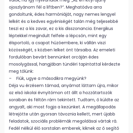
válok, ha így nyilvánulok meg: „Az én kityi ajany
ojoszlyánom fél a liftben?”. Meghatódva arra
gondoltunk, édes harmóniáját, nagy nemes lengyel
lelkét és a kedves egyéniségét talán még teljesebbé
teszi ez a kis zavar, ez a kis disszonancia. Energikus
léptekkel megindult felfele a lépcsőn, mint egy
élsportoló, a csapat húzóembere, ki vállán viszi
közösségét, s közben lelket önt társaiba. Az emeleti
fordulóban bevárt bennünket orcáján édes
mosolygással, hangjában tündéri tapintattal kérdezte
meg tőlünk:
– Fiúk, ugye a másodikra megyünk?
Déja vu érzésem támad, anyámat láttam újra, mikor
az első iskolai évnyitómon ott állt a hozzátartozók
soraiban és féltőn rám tekintett. Tudtam, ő küldte az
angyalt, aki most fogja a kezünket. A megállapodás
létrejötte után gyorsan távoznia kellett, mert újabb
feladatok, szociális problémák megoldásai vártak rá.
Fedél nélkül élő sorstalan emberek, kiknek az ő segítő