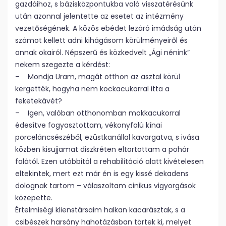
gazdáihoz, s bázisközpontukba való visszatérésünk
után azonnal jelentette az esetet az intézmény
vezetőségének. A közös ebédet lezáró imádság után
számot kellett adni kihágásom körülményeiről és
annak okairól. Népszerű és közkedvelt „Ági nénink”
nekem szegezte a kérdést:
– Mondja Uram, magát otthon az asztal körül
kergették, hogyha nem kockacukorral itta a
feketekávét?
– Igen, valóban otthonomban mokkacukorral
édesítve fogyasztottam, vékonyfalú kínai
porceláncsészéből, ezüstkanállal kavargatva, s ivása
közben kisujjamat diszkréten eltartottam a pohár
falától. Ezen utóbbitól a rehabilitáció alatt kivételesen
eltekintek, mert ezt már én is egy kissé dekadens
dolognak tartom – válaszoltam cinikus vigyorgások
közepette.
Értelmiségi klienstársaim halkan kacarásztak, s a
csibészek harsány hahotázásban törtek ki, melyet