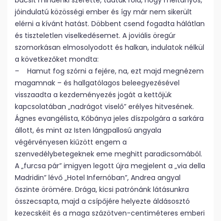
bácsit mindenki szerette, tudták róla, hogy méltányos,
jóindulatú közösségi ember és így már nem sikerült
elérni a kívánt hatást. Döbbent csend fogadta hálátlan
és tiszteletlen viselkedésemet. A joviális öregúr
szomorkásan elmosolyodott és halkan, indulatok nélkül
a következőket mondta:
– Hamut fog szórni a fejére, na, ezt majd megnézem
magamnak – és hallgatólagos beleegyezésével
visszaadta a kezdeményezés jogát a kettőjük
kapcsolatában „nadrágot viselő” erélyes hitvesének.
Ágnes evangélista, Kőbánya jeles díszpolgára a sarkára
állott, és mint az Isten lángpallosú angyala
végérvényesen kiűzött engem a
szenvedélybetegeknek eme meghitt paradicsomából.
A „furcsa pár” imigyen legott újra megjelent a „via della
Madridin” lévő „Hotel Infernóban”, Andrea angyal
őszinte örömére. Drága, kicsi patrónánk látásunkra
összecsapta, majd a csípőjére helyezte áldásosztó
kezecskéit és a maga százötven-centiméteres emberi