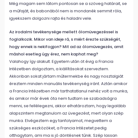
Még magam sem látom pontosan se a szöveg határait, se
a műfaját, és babonából nem is mondanék semmit róla,
igyekszem dolgozni rajta és haladni vele.
Az irodalmi tevékenysége mellett ólomüvegezéssel is
foglalkozik. Mikor van ideje rá, s miért érezte szükségét,
hogy ennek is nekifogjon? Mit ad az ólomüvegezés, amit
máshol esetleg úgy érez, nem kaphat meg?
Valahogy így alakult. Egyetem után öt évig a Francia
Intézetben dolgoztam, a kiállításokat szerveztem.
Akkoriban sokat jártam műtermekbe és nagy nosztalgiát
éreztem minden manuális tevékenység iránt. Aztán amikor
a Francia Intézetben már tarthatatlanul nehéz volt a munka,
és amikor már évek óta nem tudtam se szabadságra
menni, se fellélegezni, akkor elhatároztam, hogy legalább
alapszintem megtanulom az üvegezést, mert olyan szép
munka. Elvégeztem egy tanfolyamot, megvettem a
szükséges eszközöket, a Francia Intézetet pedig
otthagytam, ami ma is jó döntésnek tűnik. Szép lassan