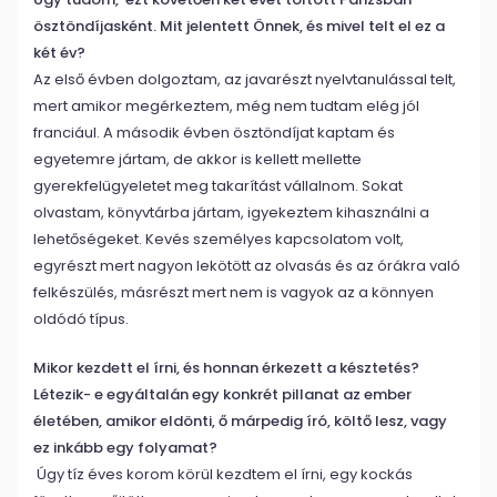
ösztöndíjasként. Mit jelentett Önnek, és mivel telt el ez a
két év?
Az első évben dolgoztam, az javarészt nyelvtanulással telt,
mert amikor megérkeztem, még nem tudtam elég jól
franciául. A második évben ösztöndíjat kaptam és
egyetemre jártam, de akkor is kellett mellette
gyerekfelügyeletet meg takarítást vállalnom. Sokat
olvastam, könyvtárba jártam, igyekeztem kihasználni a
lehetőségeket. Kevés személyes kapcsolatom volt,
egyrészt mert nagyon lekötött az olvasás és az órákra való
felkészülés, másrészt mert nem is vagyok az a könnyen
oldódó típus.
Mikor kezdett el írni, és honnan érkezett a késztetés?
Létezik- e egyáltalán egy konkrét pillanat az ember
életében, amikor eldönti, ő márpedig író, költő lesz, vagy
ez inkább egy folyamat?
Úgy tíz éves korom körül kezdtem el írni, egy kockás