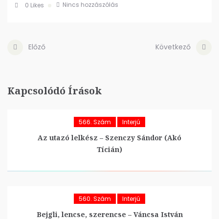
Nincs hozzászólás
0
Likes
Előző
Következő
Kapcsolódó Írások
566. Szám
Interjú
Az utazó lelkész – Szenczy Sándor (Akó
Tícián)
560. Szám
Interjú
Bejgli, lencse, szerencse – Váncsa István