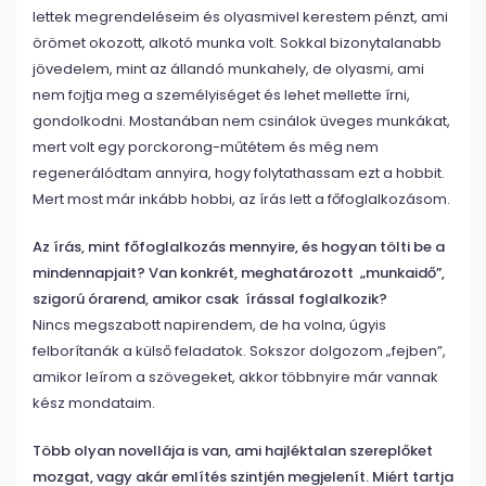
lettek megrendeléseim és olyasmivel kerestem pénzt, ami
örömet okozott, alkotó munka volt. Sokkal bizonytalanabb
jövedelem, mint az állandó munkahely, de olyasmi, ami
nem fojtja meg a személyiséget és lehet mellette írni,
gondolkodni. Mostanában nem csinálok üveges munkákat,
mert volt egy porckorong-műtétem és még nem
regenerálódtam annyira, hogy folytathassam ezt a hobbit.
Mert most már inkább hobbi, az írás lett a főfoglalkozásom.
Az írás, mint főfoglalkozás mennyire, és hogyan tölti be a
mindennapjait? Van konkrét, meghatározott „munkaidő”,
szigorú órarend, amikor csak írással foglalkozik?
Nincs megszabott napirendem, de ha volna, úgyis
felborítanák a külső feladatok. Sokszor dolgozom „fejben”,
amikor leírom a szövegeket, akkor többnyire már vannak
kész mondataim.
Több olyan novellája is van, ami hajléktalan szereplőket
mozgat, vagy akár említés szintjén megjelenít. Miért tartja