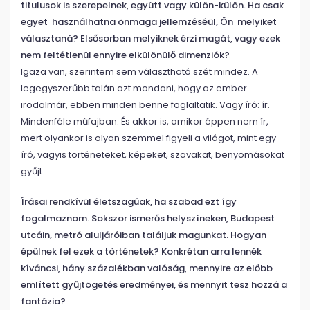
titulusok is szerepelnek, együtt vagy külön-külön. Ha csak
egyet használhatna önmaga jellemzéséül, Ön melyiket
választaná? Elsősorban melyiknek érzi magát, vagy ezek
nem feltétlenül ennyire elkülönülő dimenziók?
Igaza van, szerintem sem választható szét mindez. A
legegyszerűbb talán azt mondani, hogy az ember
irodalmár, ebben minden benne foglaltatik. Vagy író: ír.
Mindenféle műfajban. És akkor is, amikor éppen nem ír,
mert olyankor is olyan szemmel figyeli a világot, mint egy
író, vagyis történeteket, képeket, szavakat, benyomásokat
gyűjt.
Írásai rendkívül életszagúak, ha szabad ezt így
fogalmaznom. Sokszor ismerős helyszíneken, Budapest
utcáin, metró aluljáróiban találjuk magunkat. Hogyan
épülnek fel ezek a történetek? Konkrétan arra lennék
kíváncsi, hány százalékban valóság, mennyire az előbb
említett gyűjtögetés eredményei, és mennyit tesz hozzá a
fantázia?