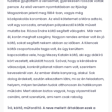
füzetbe gyűjtöttem a verseimet, gyerekesen rosszak voltak
persze. Az első versem nyomtatásban az Ifjúsági
Magazinban jelent meg 1984-ban, vagyis még
középiskolás koromban. Az első kötetemet a Móra adta ki,
volt egy sorozata, amelyben pályakezdő költők műveit
mutatta be. Rózsa Endre költő segített válogatni. Már nem
él, korán meghalt szegény. Nagyon rendes ember volt és jó
költő, sokat segített nekem abban az időben. A Kilencek
költői csoportosulás tagja volt, és úgy kerültem
kapcsolatba vele, hogy Mezey Katalin költő, aki egy diákíró
kört vezetett, elküldött hozzá. Szóval, hogy a kérdésére
válaszoljak, konkrét pillanat nálam nem volt, szerintem
keveseknél van. Az ember élete kanyarog, alakul. Sok
dolog érdekelt, azután elkezdtem látni, mi az én feladatom,
helyem, milyen területen tudok otthonosan és hatékonyan
működni. Mert abban biztos vagyok, hogy olyasmit kell
csinálni, amit szeretünk, ami nem csak rabság.
Író, költő, műfordító. A neve mellett általában ezek a