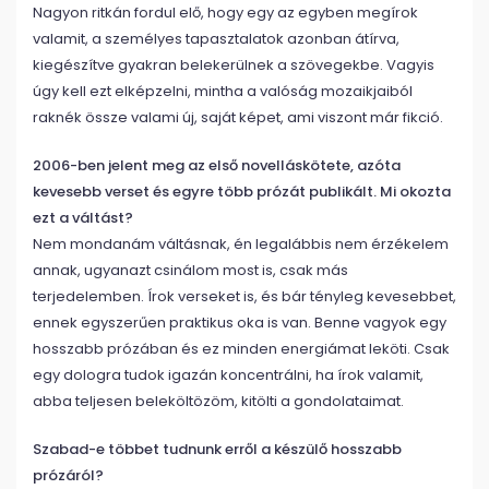
Nagyon ritkán fordul elő, hogy egy az egyben megírok
valamit, a személyes tapasztalatok azonban átírva,
kiegészítve gyakran belekerülnek a szövegekbe. Vagyis
úgy kell ezt elképzelni, mintha a valóság mozaikjaiból
raknék össze valami új, saját képet, ami viszont már fikció.
2006-ben jelent meg az első novelláskötete, azóta
kevesebb verset és egyre több prózát publikált. Mi okozta
ezt a váltást?
Nem mondanám váltásnak, én legalábbis nem érzékelem
annak, ugyanazt csinálom most is, csak más
terjedelemben. Írok verseket is, és bár tényleg kevesebbet,
ennek egyszerűen praktikus oka is van. Benne vagyok egy
hosszabb prózában és ez minden energiámat leköti. Csak
egy dologra tudok igazán koncentrálni, ha írok valamit,
abba teljesen beleköltözöm, kitölti a gondolataimat.
Szabad-e többet tudnunk erről a készülő hosszabb
prózáról?