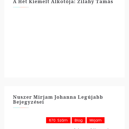
A Hét Kiemelt Alkotója: Zilahy Tamás
Nuszer Mirjam Johanna Legújabb
Bejegyzései
670. Szám
Blog
Mirjam