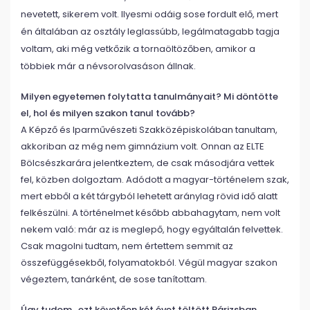
nevetett, sikerem volt. Ilyesmi odáig sose fordult elő, mert
én általában az osztály leglassúbb, legálmatagabb tagja
voltam, aki még vetkőzik a tornaöltözőben, amikor a
többiek már a névsorolvasáson állnak.
Milyen egyetemen folytatta tanulmányait? Mi döntötte
el, hol és milyen szakon tanul tovább?
A Képző és Iparművészeti Szakközépiskolában tanultam,
akkoriban az még nem gimnázium volt. Onnan az ELTE
Bölcsészkarára jelentkeztem, de csak másodjára vettek
fel, közben dolgoztam. Adódott a magyar-történelem szak,
mert ebből a két tárgyból lehetett aránylag rövid idő alatt
felkészülni. A történelmet később abbahagytam, nem volt
nekem való: már az is meglepő, hogy egyáltalán felvettek.
Csak magolni tudtam, nem értettem semmit az
összefüggésekből, folyamatokból. Végül magyar szakon
végeztem, tanárként, de sose tanítottam.
Úgy tudom, ezt követően két évet töltött Párizsban