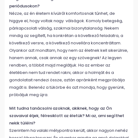
periódusokon?
Nézze, az én életem kívülről komfortosnak tűnhet, de
higgye el, hogy voltak nagy válságok. Komoly betegség,
párkapcsolati válság, szakmai bizonytalanság. Nekem
mindig az segített, ha konkrétan a következő feladatra, a
következő versre, a következő novellára koncentráltam.
Olyankor azt mondtam, hogy nem az életnek kell sikerülnie,
hanem annak, csak annak az egy szövegnek! Az legyen
rendben, a többit majd meglátjuk. Ha az ember az
életében nem tud rendet rakni, akkor a holmiját és a
gondolatait rendezi össze, aztán apránként megpróbálja
magát is. Belenéz a tükörbe és azt mondja, hogy gyerünk,
próbáljuk meg újra.
Mit tudna tanácsolni azoknak, akiknek, hogy az Ön
szavaival éljek, félresiklott az életük? Mi az, ami segíthet
nekik túlélni?
Szerintem ha valaki mélypontra került, akkor nagyon nehéz
hosszú távra tervezni. Én olyankor mindig az apró dolgokkal