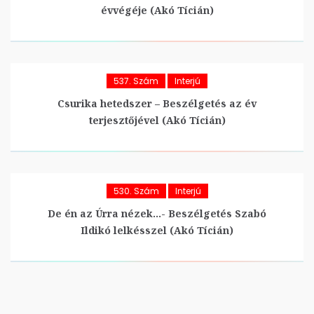
évvégéje (Akó Tícián)
537. Szám
Interjú
Csurika hetedszer – Beszélgetés az év
terjesztőjével (Akó Tícián)
530. Szám
Interjú
De én az Úrra nézek…- Beszélgetés Szabó
Ildikó lelkésszel (Akó Tícián)