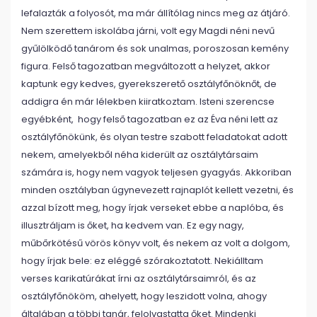
lefalazták a folyosót, ma már állítólag nincs meg az átjáró.
Nem szerettem iskolába járni, volt egy Magdi néni nevű
gyűlölködő tanárom és sok unalmas, poroszosan kemény
figura. Felső tagozatban megváltozott a helyzet, akkor
kaptunk egy kedves, gyerekszerető osztályfőnöknőt, de
addigra én már lélekben kiiratkoztam. Isteni szerencse
egyébként, hogy felső tagozatban ez az Éva néni lett az
osztályfőnökünk, és olyan testre szabott feladatokat adott
nekem, amelyekből néha kiderült az osztálytársaim
számára is, hogy nem vagyok teljesen gyagyás. Akkoriban
minden osztályban úgynevezett rajnaplót kellett vezetni, és
azzal bízott meg, hogy írjak verseket ebbe a naplóba, és
illusztráljam is őket, ha kedvem van. Ez egy nagy,
műbőrkötésű vörös könyv volt, és nekem az volt a dolgom,
hogy írjak bele: ez eléggé szórakoztatott. Nekiálltam
verses karikatúrákat írni az osztálytársaimról, és az
osztályfőnököm, ahelyett, hogy leszidott volna, ahogy
általában a többi tanár, felolvastatta őket. Mindenki