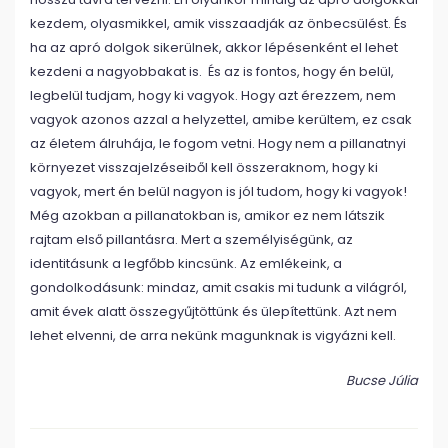
kezdem, olyasmikkel, amik visszaadják az önbecsülést. És
ha az apró dolgok sikerülnek, akkor lépésenként el lehet
kezdeni a nagyobbakat is. És az is fontos, hogy én belül,
legbelül tudjam, hogy ki vagyok. Hogy azt érezzem, nem
vagyok azonos azzal a helyzettel, amibe kerültem, ez csak
az életem álruhája, le fogom vetni. Hogy nem a pillanatnyi
környezet visszajelzéseiből kell összeraknom, hogy ki
vagyok, mert én belül nagyon is jól tudom, hogy ki vagyok!
Még azokban a pillanatokban is, amikor ez nem látszik
rajtam első pillantásra. Mert a személyiségünk, az
identitásunk a legfőbb kincsünk. Az emlékeink, a
gondolkodásunk: mindaz, amit csakis mi tudunk a világról,
amit évek alatt összegyűjtöttünk és ülepítettünk. Azt nem
lehet elvenni, de arra nekünk magunknak is vigyázni kell.
Bucse Júlia