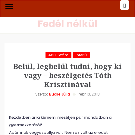
Fedél nélkül
468. Szám
Interjú
Belül, legbelül tudni, hogy ki
vagy – beszélgetés Tóth
Krisztinával
Szerző:
Bucse Júlia
febr 10, 2018
Kezdetben arra kérném, meséljen pár mondatban a
gyermekkoráról!
Apámnak vegyesboltja volt. Nem ez volt az eredeti