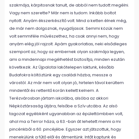
szakmája, kárpitosnak tanult, de abból nem tudott megélni.
Vagy nem szerette? Már nem is tudom. Inkább boltot
nyitott. Anyám ékszerkészítő volt. Mind a ketten élnek még,
de már nem dolgoznak, nyugdíjasok. Semmi közük nem
volt semmiféle művészethez, ha csak annyi nem, hogy
anyám elég jól rajzolt. Apám gyakorlatias, neki elsődleges
szempont az, hogy az embernek olyan szakmája legyen,
ami a mindennapi megélhetést biztosítja, minden ezután
következik. Az Újpalotai lakótelepen laktunk, később
Budafokra költöztünk egy családi házba, messze a
várostól. Az már nem volt olyan jó, hirtelen távol kerültem
mindentől és rettentő korán kellett kelnem. A
Terézvárosban jártam iskolába, alsóba az akkori
Népköztársaság útjára, felsőbe a Szív utcába. Az alsó
tagozat egyébként ugyanabban az épülettömbben volt,
ahol ma a Terror háza, a 63.-ban át lehetett menni a mi
pincénkből a 60. pincéjébe. Egyszer azt játszottuk, hogy
menekülünk a fűtő elől és átmentünk. Intőt kaptunk és