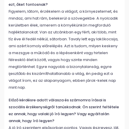
ezt, őket fontosnak?
Figyelem, látom, érzékelem a világot, a környezetemet, és
mindaz, ami hat rám, belekerül a szövegekbe. A nyolcadik
kerületben élek, ismerem a környékünkön megforduló
hajléktalanokat. Van az utcánkban egy férfi, aki több, mint
tíz éve él fedél nélkül, sátorban. Tavaly lett egy lakókocsija,
ami azért komoly előrelépés. Azt is tudom, milyen keskeny
a mezsgye a működő és a lépésenként vagy hirtelen
félresikló élet között, vagyis hogy szinte minden
megtörténhet. Egyre nagyobb a bizonytalanság, egyre
ijesztőbb és kiszámíthatatlanabb a világ, én pedig ezt a
világot írom, ez az alapanyagom, ebben járok-kelek nap
mint nap.
Előző kérdésre adott válasza és számomra írásai is
szociális érzékenységről tanúskodnak. Ön szerint feltétele
ez annak, hogy valaki jó író legyen? Vagy egyáltalán
annak, hogy író legyen?
A jó író szerintem elsősorban pontos. Vagyis észrevesz, lát,