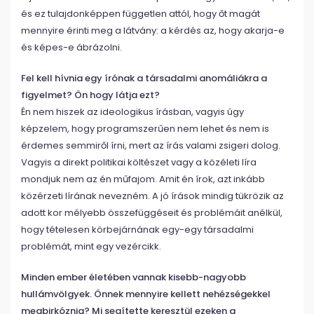
és ez tulajdonképpen független attól, hogy őt magát
mennyire érinti meg a látvány: a kérdés az, hogy akarja-e
és képes-e ábrázolni.
Fel kell hívnia egy írónak a társadalmi anomáliákra a
figyelmet? Ön hogy látja ezt?
Én nem hiszek az ideologikus írásban, vagyis úgy
képzelem, hogy programszerűen nem lehet és nem is
érdemes semmiről írni, mert az írás valami zsigeri dolog.
Vagyis a direkt politikai költészet vagy a közéleti líra
mondjuk nem az én műfajom. Amit én írok, azt inkább
közérzeti lírának nevezném. A jó írások mindig tükrözik az
adott kor mélyebb összefüggéseit és problémáit anélkül,
hogy tételesen körbejárnának egy-egy társadalmi
problémát, mint egy vezércikk.
Minden ember életében vannak kisebb-nagyobb
hullámvölgyek. Önnek mennyire kellett nehézségekkel
megbirkóznia? Mi segítette keresztül ezeken a