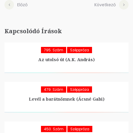
Előző
Következő
Kapcsolódó Írások
795. Szám
Széppróza
Az utolsó út (A.K. András)
479. Szám
Széppróza
Levél a barátnőmnek (Ácsné Gabi)
450. Szám
Széppróza