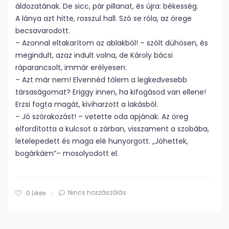
áldozatának. De sicc, pár pillanat, és újra: békesség.
A lánya azt hitte, rosszul hall. Szó se róla, az örege
becsavarodott.
– Azonnal eltakarítom az ablakból! – szólt dühösen, és
megindult, azaz indult volna, de Károly bácsi
ráparancsolt, immár erélyesen:
– Azt már nem! Elvennéd tőlem a legkedvesebb
társaságomat? Eriggy innen, ha kifogásod van ellene!
Erzsi fogta magát, kiviharzott a lakásból.
– Jó szórakozást! – vetette oda apjának. Az öreg
elfordította a kulcsot a zárban, visszament a szobába,
letelepedett és maga elé hunyorgott. „Jöhettek,
bogárkáim”– mosolyodott el.
Nincs hozzászólás
0
Likes