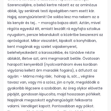
Szerencséjére, a belső kertre nézett ez az ominózus
ablak, így senkinek testi épségében nem esett kár.
Hajjaj, azanyjaúristenit! De sokba lesz ma nekem az a
kis kenyér és tej… – morogta bajsza alatt. Aztán, mivel
régóta egyedül élt, emiatt leszállt rá egyfajta sztoikus
nyugalom, persze lebandukolt a közértbe beszerezni az
apróságokat. Mikor visszatért, kipakolt a konyhában,
kent magának egy szelet vajaskenyeret,
belehelyezkedett a karosszékbe, és tűnődve nézte
ablakát, illetve azt, ami megmaradt belőle. Óvatosan
harapott kenyeréből (nyolcvanhárom éves korában
vigyáznia kellett ám maradék fogaira), s átfutott az
agyán: – Máma még ráér, holnap is, sőt…, végtére
tavasz van, vagy mi a szösz, jön a nyár, megoldódik a
gyakoribb légcsere a szobában. Az öreg olykor elővette
pipáját, gondosan kipucolta, majd hosszasan pöfékelt.
Napjának megszokott egyhangúságát felkavarta
valami. Vendéget kapott. Pontosabban egy pókot.