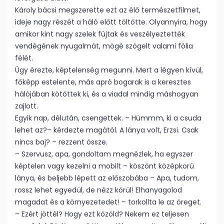
Károly bácsi megszerette ezt az élő természetfilmet,
ideje nagy részét a háló előtt töltötte. Olyannyira, hogy
amikor kint nagy szelek fújtak és veszélyeztették
vendégének nyugalmát, mögé szögelt valami fólia
félét.
Úgy érezte, képtelenség megunni. Mert a légyen kívül,
főképp estelente, más apró bogarak is a keresztes
hálójában kötöttek ki, és a viadal mindig máshogyan
zajlott.
Egyik nap, délután, csengettek. – Hümmm, ki a csuda
lehet az?– kérdezte magától. A lánya volt, Erzsi. Csak
nincs baj? – rezzent össze.
– Szervusz, apa, gondoltam megnézlek, ha egyszer
képtelen vagy kezelni a mobilt – köszönt középkorú
lánya, és beljebb lépett az előszobába – Apa, tudom,
rossz lehet egyedül, de nézz körül! Elhanyagolod
magadat és a környezetedet! – torkollta le az öreget.
– Ezért jöttél? Hogy ezt közöld? Nekem ez teljesen