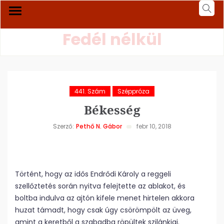
Fedél nélkül
441. Szám
Széppróza
Békesség
Szerző:
Pethő N. Gábor
febr 10, 2018
Történt, hogy az idős Endrődi Károly a reggeli
szellőztetés során nyitva felejtette az ablakot, és
boltba indulva az ajtón kifele menet hirtelen akkora
huzat támadt, hogy csak úgy csörömpölt az üveg,
amint a keretből a szabadba röpültek szilánkjai.