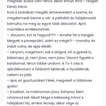
megfelel. Büdös van? Nincs. Akkor ennyit erről – reagált
Károly bácsi.
Erzsi a szobában megállt, kimerevedett a szeme, és
megdermedt benne a vér. A pókhálót és tulajdonosát
bámulta, na meg az egyre több áldozatot. Apró
múmiákra emlékeztették.
– Jézusom, ezt te hagyod??? – emelte fel a hangját.
Megyek a porseprűért, azért ez mégis?! – mondta, és
indult volna, de apja eléállt.
– Lányom, megértem, sok a dolgod, ott a gyerek is,
kiskamasz, jó, nem jössz, nem jössz. Viszont figyeld a
barátomat. Nincs többé unalom. A Tv-t oda is
ajándékoztam a földszinti lakóknak, a Gyuláéknak,
nekem ez jobb.
– Apa, ez gusztustalan! Félek, megviselt a többéves
gyász!
– Erzsébet, te máshonnan jössz. Rohansz. Mert
rohannod kell. Nézd! Maga a békesség trónol a
hálójában! Hú, amikor lecsap, akkor vége az