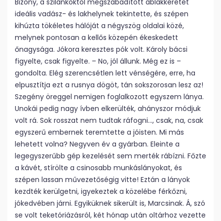
Bizony, a szilánkoktól megszabadított ablakkeretet
ideális vadász- és lakhelynek tekintette, és szépen
kihúzta tökéletes hálóját a négyszög oldalai közé,
melynek pontosan a kellős közepén ékeskedett
őnagysága. Jókora keresztes pók volt. Károly bácsi
figyelte, csak figyelte. – No, jól állunk. Még ez is –
gondolta. Elég szerencsétlen lett vénségére, erre, ha
elpusztítja ezt a rusnya dögöt, tán sokszorosan lesz az!
Szegény öreggel nemigen foglalkozott egyszem lánya.
Unokái pedig nagy ívben elkerülték, ahányszor módjuk
volt rá. Sok rosszat nem tudtak ráfogni…, csak, na, csak
egyszerű embernek teremtette a jóisten. Mi más
lehetett volna? Negyven év a gyárban. Eleinte a
legegyszerűbb gép kezelését sem merték rábízni. Főzte
a kávét, stírölte a csinosabb munkáslányokat, és
szépen lassan művezetőségig vitte! Eztán a lányok
kezdték kerülgetni, igyekeztek a közelébe férkőzni,
jókedvében járni. Egyiküknek sikerült is, Marcsinak. Á, szó
se volt teketóriázásról, két hónap után oltárhoz vezette