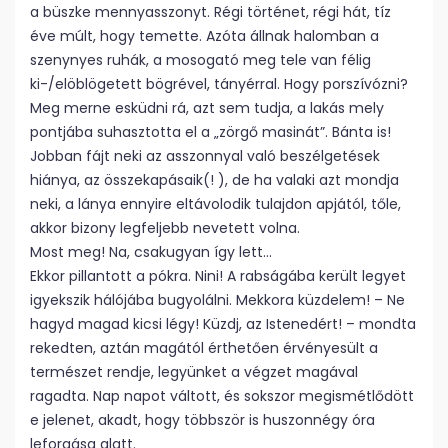
a büszke mennyasszonyt. Régi történet, régi hát, tíz
éve múlt, hogy temette. Azóta állnak halomban a
szenynyes ruhák, a mosogató meg tele van félig
ki-/elöblögetett bögrével, tányérral. Hogy porszívózni?
Meg merne esküdni rá, azt sem tudja, a lakás mely
pontjába suhasztotta el a „zörgő masinát”. Bánta is!
Jobban fájt neki az asszonnyal való beszélgetések
hiánya, az összekapásaik(! ), de ha valaki azt mondja
neki, a lánya ennyire eltávolodik tulajdon apjától, tőle,
akkor bizony legfeljebb nevetett volna.
Most meg! Na, csakugyan így lett…
Ekkor pillantott a pókra. Nini! A rabságába került legyet
igyekszik hálójába bugyolálni. Mekkora küzdelem! – Ne
hagyd magad kicsi légy! Küzdj, az Istenedért! – mondta
rekedten, aztán magától érthetően érvényesült a
természet rendje, legyünket a végzet magával
ragadta. Nap napot váltott, és sokszor megismétlődött
e jelenet, akadt, hogy többször is huszonnégy óra
leforgása alatt.