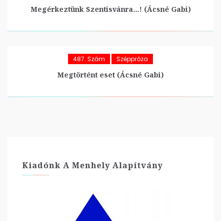
Megérkeztünk Szentisvánra…! (Ácsné Gabi)
487. Szám
Széppróza
Megtörtént eset (Ácsné Gabi)
Kiadónk A Menhely Alapítvány