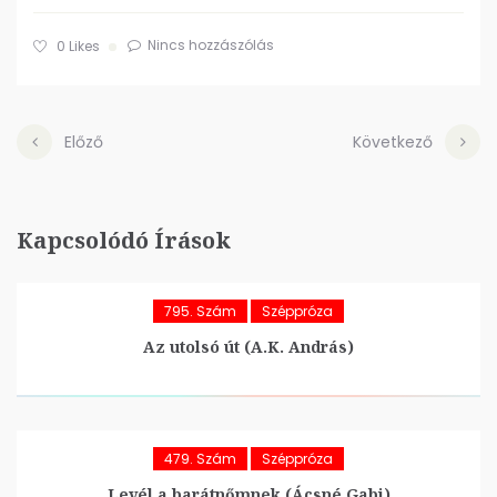
Nincs hozzászólás
0
Likes
Előző
Következő
Kapcsolódó Írások
795. Szám
Széppróza
Az utolsó út (A.K. András)
479. Szám
Széppróza
Levél a barátnőmnek (Ácsné Gabi)