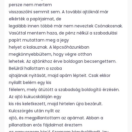
persze nem mertem
visszaszólni semmit sem. A további ajtóknál már
elkérték a papírjaimat, de
legalább innen többé már nem neveztek Csónakosnak.
Vasúttal mentem haza, de pénz nélkül a szabadulási
papírt mutattam meg a jegy
helyet a kalauznak. A lépcsőházunkban
megkönnyebbültem, hogy végre otthon
lehetek. Az ajtónkhoz érve boldogan becsengettem.
Belülről hallottam a szoba
ajtajának nyitását, majd apám lépteit. Csak ekkor
nyilallt belém egy kis
félelem, mely átütött a szabadság boldogító érzésén.
Az ajtó kukucskálóján egy
kis rés keletkezett, majd hirtelen újra bezárult.
Kulcszörgés után nyílt az
ajtó, és megpillantottam az apámat. Abban a
pillanatban erős fájdalmat éreztem