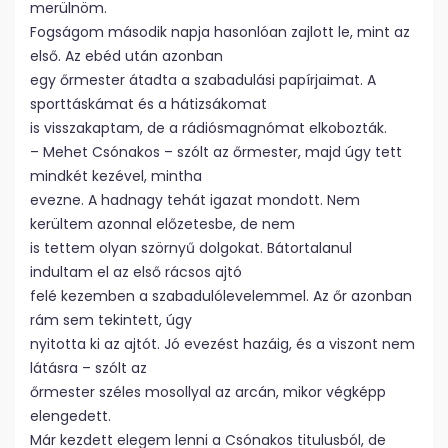
merülnöm.
Fogságom második napja hasonlóan zajlott le, mint az
első. Az ebéd után azonban
egy őrmester átadta a szabadulási papírjaimat. A
sporttáskámat és a hátizsákomat
is visszakaptam, de a rádiósmagnómat elkobozták.
– Mehet Csónakos – szólt az őrmester, majd úgy tett
mindkét kezével, mintha
evezne. A hadnagy tehát igazat mondott. Nem
kerültem azonnal előzetesbe, de nem
is tettem olyan szörnyű dolgokat. Bátortalanul
indultam el az első rácsos ajtó
felé kezemben a szabadulólevelemmel. Az őr azonban
rám sem tekintett, úgy
nyitotta ki az ajtót. Jó evezést hazáig, és a viszont nem
látásra – szólt az
őrmester széles mosollyal az arcán, mikor végképp
elengedett.
Már kezdett elegem lenni a Csónakos titulusból, de