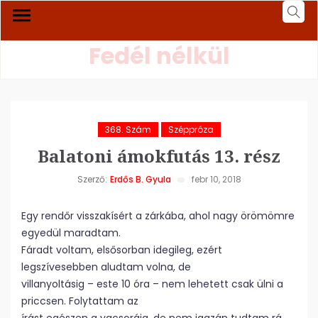
Fedél nélkül
368. Szám
Széppróza
Balatoni ámokfutás 13. rész
Szerző:
Erdős B. Gyula
febr 10, 2018
Egy rendőr visszakísért a zárkába, ahol nagy örömömre
egyedül maradtam.
Fáradt voltam, elsősorban idegileg, ezért
legszívesebben aludtam volna, de
villanyoltásig – este 10 óra – nem lehetett csak ülni a
priccsen. Folytattam az