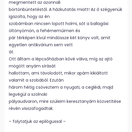
megmentett az azonnali
börtönbüntetéstől. A házkutatás miatt! Az ő szégyenük
igazolta, hogy az én
szobámban nincsen lopott holmi, sőt a ballagási
öltönyömön, a fehérneműimen és
pár térképen kívül mindössze két könyv volt, amit
egyetlen antikvárium sem vett
át.
Ott álltam a lépcsőházban kővé válva, míg az ajtó
mögött anyám sírását
hallottam, ami távolodott, mikor apám kikiáltott
valamit a szobából. Ezután
három hétig csöveztem a nyugati, a ceglédi, majd
legvégül a szolnoki
pályaudvaron, mire szüleim keresztanyám közvetítése
révén visszafogadtak.
– folytatjuk az epilógussal –