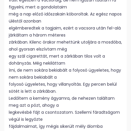
írást egészen a vacsoráig, de nem igazán tudtam rá
figyelni, mert a gondolataim
még a nap előző időszakain kóboroltak. Az egész napos
üléstől azonban
elgémberedtek a tagjaim, ezért a vacsora után fel-alá
járkáltam a három méteres
zárkában. Kilenc órakor mehettünk utoljára a mosdóba,
ahol gyorsan elszívtam még
egy szál cigarettát, mert a zárkában tilos volt a
dohányzás. Még nekiláttam
írni, de nem sokára bekiabált a folyosó ügyeletes, hogy
nem sokára bekiabált a
folyosó ügyeletes, hogy villanyoltás. Egy percen belül
sötét is lett a zárkában.
Ledőltem a kemény ágyamra, de nehezen találtam
meg azt a pózt, ahogy a
legkevésbé fájt a csontozatom. Szellemi fáradtságom
végül is legyőzte
fájdalmaimat, így mégis sikerült mély álomba