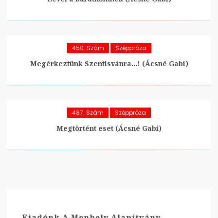
450. Szám
Széppróza
Megérkeztünk Szentisvánra…! (Ácsné Gabi)
487. Szám
Széppróza
Megtörtént eset (Ácsné Gabi)
Kiadónk A Menhely Alapítvány