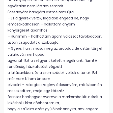
az orrnyergem körül. Szemem könybelábadt, így
egyáltalán nem láttam semmit.
Édesanyám hangjára eszméltem újra.
– Ez a gyerek vérzik, legalább engedd be, hogy
lemosakodhasson – hallottam anyám
könyörgését apámhoz!
– Hümmm – hallhattam apám válaszát távolodóban,
aztán csapódott a szobaajtó.
– Gyere, fiam, mosd meg az arcodat, de aztán tűnj el
valahová, mert apád
agyonüt! Ezt a szégyent kellett megélnünk, fiam! A
rendőrség házkutatást végzett
a lakásunkban, és a szomszédok voltak a tanuk. Ezt
már nem bírom én sem
elviselni – zokogta szegény édesanyám, miközben én
mosakodtam, majd egy kétszáz
forintos bankjegyet nyomva a markomba kituszkolt a
lakásból. Ekkor döbbentem rá,
hogy a szüleim azért gyűlölnek annyira, ami engem