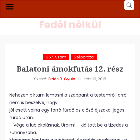
Fedél nélkül
367. Szám
Széppróza
Balatoni ámokfutás 12. rész
Szerző:
Erdős B. Gyula
febr 10, 2018
Nehezen bírtam lemosni a szappant a testemről, arról
nem is beszélve, hogy
jól esett volna egy forró fürdő az előző éjszakai jeges
fürdő után.
– Vége a lubickolásnak, Uraim! – kiáltott be a tizedes a
zuhanyzóba.