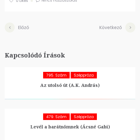
Nincs hozzászólás
0
Likes
Előző
Következő
Kapcsolódó Írások
795. Szám
Széppróza
Az utolsó út (A.K. András)
479. Szám
Széppróza
Levél a barátnőmnek (Ácsné Gabi)