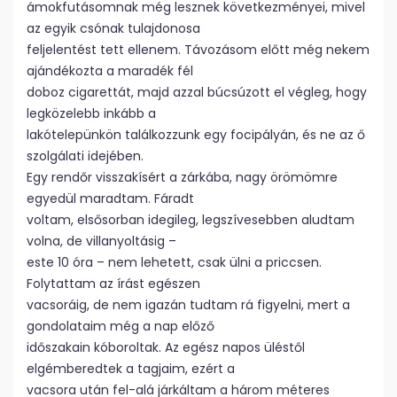
ámokfutásomnak még lesznek következményei, mivel
az egyik csónak tulajdonosa
feljelentést tett ellenem. Távozásom előtt még nekem
ajándékozta a maradék fél
doboz cigarettát, majd azzal búcsúzott el végleg, hogy
legközelebb inkább a
lakótelepünkön találkozzunk egy focipályán, és ne az ő
szolgálati idejében.
Egy rendőr visszakísért a zárkába, nagy örömömre
egyedül maradtam. Fáradt
voltam, elsősorban idegileg, legszívesebben aludtam
volna, de villanyoltásig –
este 10 óra – nem lehetett, csak ülni a priccsen.
Folytattam az írást egészen
vacsoráig, de nem igazán tudtam rá figyelni, mert a
gondolataim még a nap előző
időszakain kóboroltak. Az egész napos üléstől
elgémberedtek a tagjaim, ezért a
vacsora után fel-alá járkáltam a három méteres