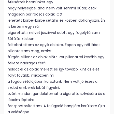
Átkísértek bennünket egy
nagy helységbe, ahol nem volt semmi bútor, csak
magasan pár rácsos ablak. Ott
lehetett körbe-körbe sétálni, és közben dohányozni. Én
is kértem egy szál
cigarettát, melyet jószívvel adott egy fogolytársam.
Sétálás közben
feltekintettem az egyik ablakra. Éppen egy női lábat
pillantottam meg, amint
fürgén elillant az ablak előtt. Pár pillanattal később egy
fekete nadrágos férfi
haladt el az ablak mellett és így tovább. Kint az élet
folyt tovább, miközben mi
a fogda sétálójában köröztünk. Nem volt jó érzés a
szabd emberek lábát figyelni,
ezért minden gondolatomat a cigaretta szívására és a
lábaim lépteire
összpontosítottam. A felügyelő hangjára kerültem újra
a valóságba.