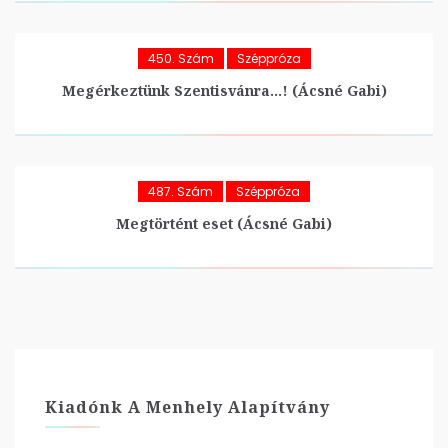
450. Szám
Széppróza
Megérkeztünk Szentisvánra…! (Ácsné Gabi)
487. Szám
Széppróza
Megtörtént eset (Ácsné Gabi)
Kiadónk A Menhely Alapítvány