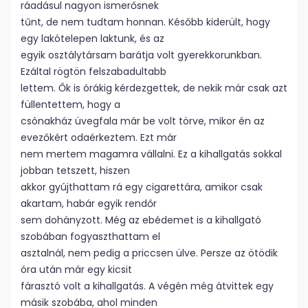
ráadásul nagyon ismerősnek
tűnt, de nem tudtam honnan. Később kiderült, hogy
egy lakótelepen laktunk, és az
egyik osztálytársam barátja volt gyerekkorunkban.
Ezáltal rögtön felszabadultabb
lettem. Ők is órákig kérdezgettek, de nekik már csak azt
füllentettem, hogy a
csónakház üvegfala már be volt törve, mikor én az
evezőkért odaérkeztem. Ezt már
nem mertem magamra vállalni. Ez a kihallgatás sokkal
jobban tetszett, hiszen
akkor gyújthattam rá egy cigarettára, amikor csak
akartam, habár egyik rendőr
sem dohányzott. Még az ebédemet is a kihallgató
szobában fogyaszthattam el
asztalnál, nem pedig a priccsen ülve. Persze az ötödik
óra után már egy kicsit
fárasztó volt a kihallgatás. A végén még átvittek egy
másik szobába, ahol minden