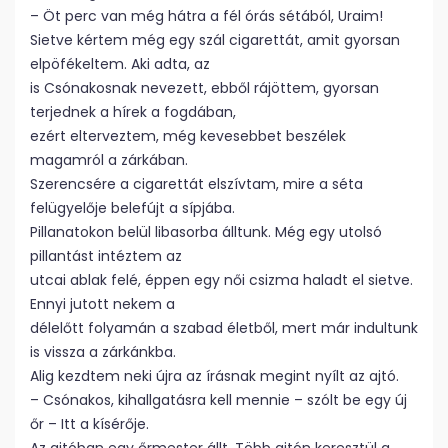
– Öt perc van még hátra a fél órás sétából, Uraim!
Sietve kértem még egy szál cigarettát, amit gyorsan
elpöfékeltem. Aki adta, az
is Csónakosnak nevezett, ebből rájöttem, gyorsan
terjednek a hírek a fogdában,
ezért elterveztem, még kevesebbet beszélek
magamról a zárkában.
Szerencsére a cigarettát elszívtam, mire a séta
felügyelője belefújt a sípjába.
Pillanatokon belül libasorba álltunk. Még egy utolsó
pillantást intéztem az
utcai ablak felé, éppen egy női csizma haladt el sietve.
Ennyi jutott nekem a
délelőtt folyamán a szabad életből, mert már indultunk
is vissza a zárkánkba.
Alig kezdtem neki újra az írásnak megint nyílt az ajtó.
– Csónakos, kihallgatásra kell mennie – szólt be egy új
őr – Itt a kísérője.