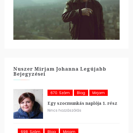
Nuszer Mirjam Johanna Legújabb
Bejegyzései
670. Szám
Blog
Mirjam
Egy szocmunkás naplója 1. rész
Nincs hozzászólás
698. Szám
Blog
Mirjam