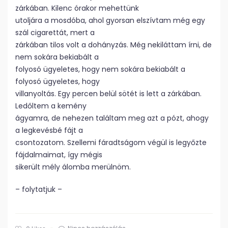
zárkában. Kilenc órakor mehettünk
utoljára a mosdóba, ahol gyorsan elszívtam még egy
szál cigarettát, mert a
zárkában tilos volt a dohányzás. Még nekiláttam írni, de
nem sokára bekiabált a
folyosó ügyeletes, hogy nem sokára bekiabált a
folyosó ügyeletes, hogy
villanyoltás. Egy percen belül sötét is lett a zárkában.
Ledőltem a kemény
ágyamra, de nehezen találtam meg azt a pózt, ahogy
a legkevésbé fájt a
csontozatom. Szellemi fáradtságom végül is legyőzte
fájdalmaimat, így mégis
sikerült mély álomba merülnöm.
– folytatjuk –