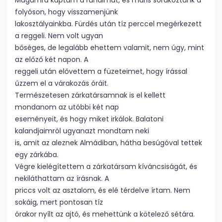
Magamra kaptam a ruháimat, és máris sorakoztunk a
folyóson, hogy visszamenjünk
lakosztályainkba. Fürdés után tíz perccel megérkezett
a reggeli. Nem volt ugyan
bőséges, de legalább ehettem valamit, nem úgy, mint
az előző két napon. A
reggeli után elővettem a füzeteimet, hogy írással
űzzem el a várakozás óráit.
Természetesen zárkatársamnak is el kellett
mondanom az utóbbi két nap
eseményeit, és hogy miket irkálok. Balatoni
kalandjaimról ugyanazt mondtam neki
is, amit az aleznek Almádiban, hátha besúgóval tettek
egy zárkába.
Végre kielégítettem a zárkatársam kíváncsiságát, és
nekiláthattam az írásnak. A
priccs volt az asztalom, és elé térdelve írtam. Nem
sokáig, mert pontosan tíz
órakor nyílt az ajtó, és mehettünk a kötelező sétára.