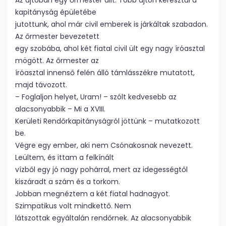
Az ajtóban egy őrmester állt. Több ajtón keresztül a
kapitányság épületébe
jutottunk, ahol már civil emberek is járkáltak szabadon.
Az őrmester bevezetett
egy szobába, ahol két fiatal civil ült egy nagy íróasztal
mögött. Az őrmester az
íróasztal innenső felén álló támlásszékre mutatott,
majd távozott.
– Foglaljon helyet, Uram! – szólt kedvesebb az
alacsonyabbik – Mi a XVIII.
Kerületi Rendőrkapitányságról jöttünk – mutatkozott
be.
Végre egy ember, aki nem Csónakosnak nevezett.
Leültem, és ittam a felkínált
vízből egy jó nagy pohárral, mert az idegességtől
kiszáradt a szám és a torkom.
Jobban megnéztem a két fiatal hadnagyot.
Szimpatikus volt mindkettő. Nem
látszottak egyáltalán rendőrnek. Az alacsonyabbik