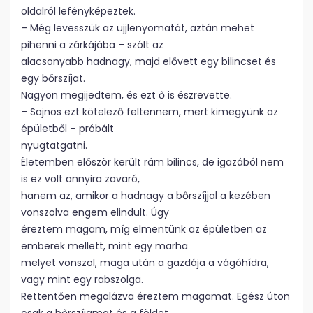
oldalról lefényképeztek.
– Még levesszük az ujjlenyomatát, aztán mehet
pihenni a zárkájába – szólt az
alacsonyabb hadnagy, majd elővett egy bilincset és
egy bőrszíjat.
Nagyon megijedtem, és ezt ő is észrevette.
– Sajnos ezt kötelező feltennem, mert kimegyünk az
épületből – próbált
nyugtatgatni.
Életemben először került rám bilincs, de igazából nem
is ez volt annyira zavaró,
hanem az, amikor a hadnagy a bőrszíjjal a kezében
vonszolva engem elindult. Úgy
éreztem magam, míg elmentünk az épületben az
emberek mellett, mint egy marha
melyet vonszol, maga után a gazdája a vágóhídra,
vagy mint egy rabszolga.
Rettentően megalázva éreztem magamat. Egész úton