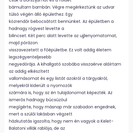
csak a bőrszíjamat és a földet
bámultam bambán. Végre megérkeztünk az udvar
túlsó végén álló épülethez. Egy
közrendőr bebocsátott bennünket. Az épületben a
hadnagy rögvest levette a
bilincset. Két perc alatt levette az ujjlenyomatomat,
majd pórázon
visszavezetett a főépületbe. Ez volt addig életem
legszégyenteljesebb
negyedórája. A kihallgató szobába visszaérve aláírtam
az addig elkészített
vallomásomat és egy listát azokról a tárgyakról,
melyekről kiderült a nyomozók
számára is, hogy az én tulajdonomat képezték. Az
ismerős hadnagy búcsúzóul
megígérte, hogy másnap már szabadon engednek,
mert a szülői lakásban végzett
házkutatás igazolta, hogy nem én vagyok a Kelet-
Balatoni villák rablója, de az