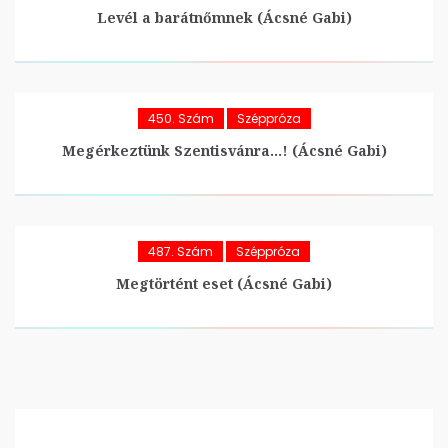
Levél a barátnőmnek (Ácsné Gabi)
450. Szám
Széppróza
Megérkeztünk Szentisvánra…! (Ácsné Gabi)
487. Szám
Széppróza
Megtörtént eset (Ácsné Gabi)