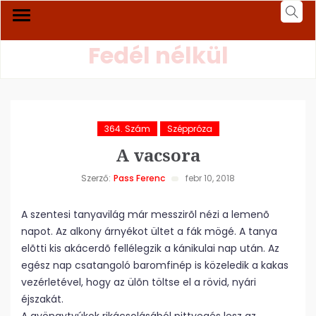
Fedél nélkül
364. Szám
Széppróza
A vacsora
Szerző:
Pass Ferenc
febr 10, 2018
A szentesi tanyavilág már messzirõl nézi a lemenõ
napot. Az alkony árnyékot ültet a fák mögé. A tanya
elõtti kis akácerdõ fellélegzik a kánikulai nap után. Az
egész nap csatangoló baromfinép is közeledik a kakas
vezérletével, hogy az ülõn töltse el a rövid, nyári
éjszakát.