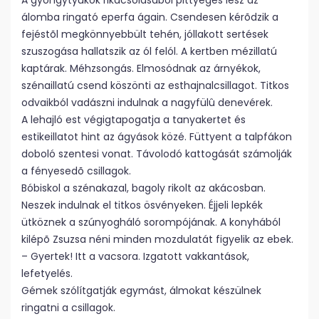
A gyöngytyúkok rikácsolásából pittyegés lesz az
álomba ringató eperfa ágain. Csendesen kérõdzik a
fejéstõl megkönnyebbült tehén, jóllakott sertések
szuszogása hallatszik az ól felól. A kertben mézillatú
kaptárak. Méhzsongás. Elmosódnak az árnyékok,
szénaillatú csend köszönti az esthajnalcsillagot. Titkos
odvaikból vadászni indulnak a nagyfülû denevérek.
A lehajló est végigtapogatja a tanyakertet és
estikeillatot hint az ágyások közé. Füttyent a talpfákon
doboló szentesi vonat. Távolodó kattogását számolják
a fényesedõ csillagok.
Bóbiskol a szénakazal, bagoly rikolt az akácosban.
Neszek indulnak el titkos ösvényeken. Éjjeli lepkék
ütköznek a szúnyogháló sorompójának. A konyhából
kilépõ Zsuzsa néni minden mozdulatát figyelik az ebek.
– Gyertek! Itt a vacsora. Izgatott vakkantások,
lefetyelés.
Gémek szólítgatják egymást, álmokat készülnek
ringatni a csillagok.