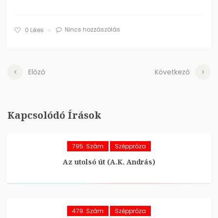
Nincs hozzászólás
0
Likes
Előző
Következő
Kapcsolódó Írások
795. Szám
Széppróza
Az utolsó út (A.K. András)
479. Szám
Széppróza