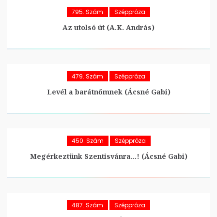
795. Szám
Széppróza
Az utolsó út (A.K. András)
479. Szám
Széppróza
Levél a barátnőmnek (Ácsné Gabi)
450. Szám
Széppróza
Megérkeztünk Szentisvánra…! (Ácsné Gabi)
487. Szám
Széppróza