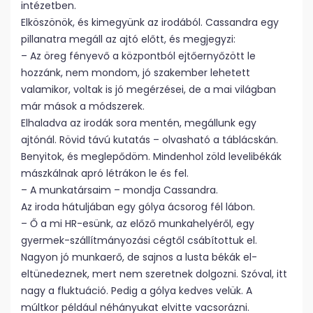
intézetben.
Elköszönök, és kimegyünk az irodából. Cassandra egy
pillanatra megáll az ajtó előtt, és megjegyzi:
– Az öreg fényevő a központból ejtőernyőzött le
hozzánk, nem mondom, jó szakember lehetett
valamikor, voltak is jó megérzései, de a mai világban
már mások a módszerek.
Elhaladva az irodák sora mentén, megállunk egy
ajtónál. Rövid távú kutatás – olvasható a táblácskán.
Benyitok, és meglepődöm. Mindenhol zöld levelibékák
mászkálnak apró létrákon le és fel.
– A munkatársaim – mondja Cassandra.
Az iroda hátuljában egy gólya ácsorog fél lábon.
– Ő a mi HR-esünk, az előző munkahelyéről, egy
gyermek-szállítmányozási cégtől csábítottuk el.
Nagyon jó munkaerő, de sajnos a lusta békák el-
eltünedeznek, mert nem szeretnek dolgozni. Szóval, itt
nagy a fluktuáció. Pedig a gólya kedves velük. A
múltkor például néhányukat elvitte vacsorázni.