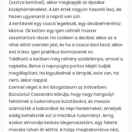
(osztva kettővel), akkor megkapják az éjszakai
középhőmérséklet. A két érték nagyon hasonló lesz, de
hiszen ugyanarról a napról van szó.
A kerítésnél egy csacsi legelészik, egy decibelmérőhöz
kikötve. Ők ketten egy igen rafinált műszer
összetartozó részei. Ha csökken a decibel, akkor az a
vihar előtti csendet jelzi, és ha a csacsi iázni kezd, akkor
eső is lesz. Igen praktikus bioműszerek ez.
Található a kertben még néhány szolárlámpa, amivel a
napkelte, illetve a napnyugta pontos idejét tudják
megállapítani. Ha kigyulladnak a lámpák, este van, ha
nem, akkor nappal.
Ezennel véget is ért látogatásom az intézetben.
Búcsúzóul Cassandra elárulja, hogy nagy hangsúlyt
fektetnek a tudományos kutatásokra, és messze
száműzték a babonákat és népi hiedelmeket, amelyek
eddig behálózták ezt a misztikus tudományt. Amíg
ezeket elmondja kedves idegenvezetőm, egy fekete
macska rohan át előtte. A hölgy megbabonázva nézi,