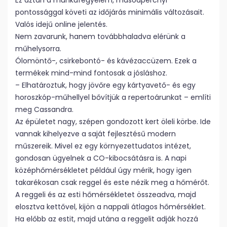
Ez aztán a munkafegyelem, másodpercnyi
pontossággal követi az időjárás minimális változásait.
Valós idejű online jelentés.
Nem zavarunk, hanem továbbhaladva elérünk a
műhelysorra.
Ólomöntő-, csirkebontó- és kávézaccüzem. Ezek a
termékek mind-mind fontosak a jósláshoz.
– Elhatároztuk, hogy jövőre egy kártyavető- és egy
horoszkóp-műhellyel bővítjük a repertoárunkat – említi
meg Cassandra.
Az épületet nagy, szépen gondozott kert öleli körbe. Ide
vannak kihelyezve a saját fejlesztésű modern
műszereik. Mivel ez egy környezettudatos intézet,
gondosan ügyelnek a CO-kibocsátásra is. A napi
középhőmérsékletet például úgy mérik, hogy igen
takarékosan csak reggel és este nézik meg a hőmérőt.
A reggeli és az esti hőmérsékletet összeadva, majd
elosztva kettővel, kijön a nappali átlagos hőmérséklet.
Ha előbb az estit, majd utána a reggelit adják hozzá