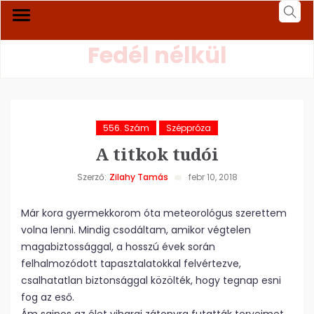
Fedél nélkül
556. Szám
Széppróza
A titkok tudói
Szerző:
Zilahy Tamás
febr 10, 2018
Már kora gyermekkorom óta meteorológus szerettem
volna lenni. Mindig csodáltam, amikor végtelen
magabiztossággal, a hosszú évek során
felhalmozódott tapasztalatokkal felvértezve,
csalhatatlan biztonsággal közölték, hogy tegnap esni
fog az eső.