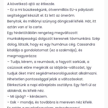
A következő ajtó az étkezde.
– Ez a mi büszkeségünk, ötvenmilliós EU-s pályázati
segítséggel készült el. Ez lett az önerőm.
Benyitok, és milliónyi szúnyog döngicsél kifelé. Hát, itt
aztán van a’ la carte.
Egy hirdetőtáblán rengeteg megváltozott
munkaképességű dolgozót keresnek távmunkára. Szép
dolog, látszik, hogy ez egy humánus cég. Cassandra
kitalálja a gondolatomat (ez a szakmája), és
megmagyarázza:
– Tudja, kérem, a reumások, a fagyott sarkúak, a
csúzosok előre megérzik az időjárás-változást, így
tudjuk őket mint segédmeteorológusokat alkalmazni.
Hihetetlen pontossággal jelzik a változásokat.
Elérkeztünk a napi előrejelzés osztályra. Egy férfi ül az
ablaknál, és kifelé néz.
– Mi újság? – kérdezem.
– Esik – mondja, és továbbra is mereven néz kifelé.