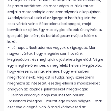
Ám sajnos az élet viharai zátonyra futatták terveimet,
és partra vetődtem, de most végre itt állok tátott
szájjal a meteorológia eme szentélyének a kapujában.
Akadálytalanul jutok el az igazgató irodájáig. Mintha
csak vártak volna. Bátortalanul bekopogok, majd
benyitok az ajtón. Egy mosolygós idősebb úr, nyilván az
igazgató, jön elém, és barátságosan nyújtja felém a
kezét.
– Jó napot, Nostradamus vagyok, az igazgató. Már
nagyon vártuk, hogy megérkezzen hozzánk.
Meglepődöm, és meghajlok a jóstehetsége előtt. Végre
egy megfelelő ember, a megfelelő helyen. Megjósolta,
hogy érkezem, annak ellenére, hogy e-mailben
megírtam nekik. Még azt is tudja, hogy szeretném
megnézni az intézetet, esetleg ellesni a módszereket,
ahogyan az időjárás-jelentéseket megalkotják.
– Semmi akadálya, hogy körülnézzen nálunk.
Cassandra kollegina – mutat egy csinos hölgyre – már
ezer éve a cégnél van, ő majd körbevezeti az