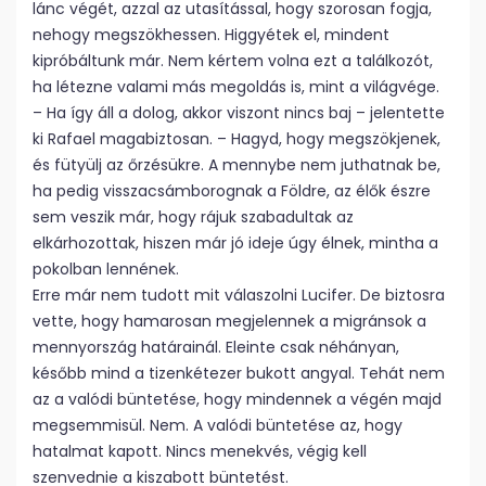
lánc végét, azzal az utasítással, hogy szorosan fogja,
nehogy megszökhessen. Higgyétek el, mindent
kipróbáltunk már. Nem kértem volna ezt a találkozót,
ha létezne valami más megoldás is, mint a világvége.
– Ha így áll a dolog, akkor viszont nincs baj – jelentette
ki Rafael magabiztosan. – Hagyd, hogy megszökjenek,
és fütyülj az őrzésükre. A mennybe nem juthatnak be,
ha pedig visszacsámborognak a Földre, az élők észre
sem veszik már, hogy rájuk szabadultak az
elkárhozottak, hiszen már jó ideje úgy élnek, mintha a
pokolban lennének.
Erre már nem tudott mit válaszolni Lucifer. De biztosra
vette, hogy hamarosan megjelennek a migránsok a
mennyország határainál. Eleinte csak néhányan,
később mind a tizenkétezer bukott angyal. Tehát nem
az a valódi büntetése, hogy mindennek a végén majd
megsemmisül. Nem. A valódi büntetése az, hogy
hatalmat kapott. Nincs menekvés, végig kell
szenvednie a kiszabott büntetést.