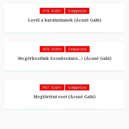
479. Szám
Széppróza
Levél a barátnőmnek (Ácsné Gabi)
450. Szám
Széppróza
Megérkeztünk Szentisvánra…! (Ácsné Gabi)
487. Szám
Széppróza
Megtörtént eset (Ácsné Gabi)