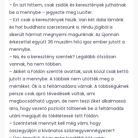
– Én azt hittem, csak zsidók és keresztények juthatnak
be a mennybe – jegyezte meg Lucifer.
– Ezt csak a keresztények hiszik. Van két dalai lámánk
és hat buddhista szerzetesünk is. Hindu jógiból is
sikerült hármat megnyerni magunknak. Az újonnan
érkezettel együtt 36 muszlim hitű igaz ember jutott a
mennybe.
– Na, és a keresztény szentek? Legalább ötszázan
vannak, ha nem többen.
– Akiket a Földön szentté avattak, azok közül csak kettő
jutott a mennybe. A többiek nem ütötték meg a
mértéket. Ők is a feltámadásra várnak. A többségüknek
persze csak apró tévedéseik voltak, ami
megbocsátható ugyan, de nem teszi őket alkalmassá
arra, hogy vezető pozíciót töltsenek be a feltámadás
utáni megújult és tökéletessé tett Földön.
– Szerintetek mennyit kell még várni, hogy
összegyűljön a kívánatos száznegyvennégyezer?