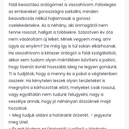
földi beosztású ördögömet is visszahívom. Fölösleges
az embereket gonoszságra sarkallni, minden
beavatkozás nélkül hajlamosak a gonosz
cselekedetekre. Az a néhány, aki önmagától nem
tenne rosszat, hallgat a többiekre. Százötven év óta
nem vásároltam új lelket. Minek vegyem meg, ami
úgyis az enyém? De még így is túl sokan elkárhoznak.
Ha visszahívom a kétezer ördögöt a földi szolgálatból,
akkor sem tudom olyan mértékben bővíteni a poklot,
hogy tizenöt évnél hosszabb ideig ne legyen gondunk.
Ti is tudjátok, hogy a menny és a pokol a végtelenben
összeér. Ha kénytelen leszek olyan területeket is
megnyitni a kárhozottak előtt, melyeket csak rosszul,
vagy egyáltalán nem tudunk felügyelni, nagy a
veszélye annak, hogy jó néhányan átszöknek majd
hozzátok.
– Meg tudjuk oldani a határaink őrizetét. – jegyezte
meg Uriel.