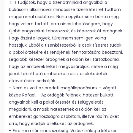
Ti is tudjátok, hogy a tizenötmilliárd angyalból a
bukásom alkalmával mindössze tizenkétezret tudtam
magammal csábítani. Noha egyikük sem bánta meg,
hogy velem tartott, arra nincs lehetőségem, hogy
újabb angyalokat toborozzak, és képezzek át ördögnek.
Hogy őszinte legyek, türelmem sem igen volna
hozzájuk. Ebből a tizenkétezerből is csak tízezret tudok
a pokol őrzésére és rendjének fenntartására beosztani.
Legalább kétezer ördögnek a Földön kell tartózkodnia,
hogy az emberek lelkét megvásárolják, illetve a még
jónak tekinthető embereket rossz cselekedetek
elkövetésére sarkallják.
– Nem ez volt az eredeti megállapodásunk – vágott
közbe Rafael. – Az ördögök felének, hatezer bukott
angyalnak kell a pokol őrzését és felügyeletét
megoldani, a másik hatezernek a Földön kell az
embereket gonoszságra csábítani, illetve rábírni őket
arra, hogy eladják a lelküket az ördögnek.
– Erre ma már nincs szükség. Valószínűleg a kétezer