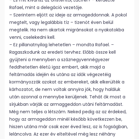
– És mit kívánsz az Úristentől, Lucifer? – kérdezte
Rafael, mint a delegáció vezetője.
– Szerintem eljött az ideje az armageddonnak. A pokol
megtelt, vagy legalábbis tíz – tizenöt éven belül
megtelik. Ha nem akartok migránsokat a nyakatokba
venni, cselekedni kell.
– Ez pillanatnyilag lehetetlen – mondta Rafael. –
Ragaszkodunk az eredeti tervhez. Előbb össze kell
gyűjteni a mennyben a száznegyvennégyezer
feddhetetlen életű igaz embert, akik majd a
feltámadás idején és utána az idők végezetéig
kormányozzák azokat az embereket, akik elkerülték a
kárhozatot, de nem voltak annyira jók, hogy haláluk
után azonnal a mennybe kerüljenek. Tehát ők most a
sírjukban várják az armaggeddon utáni feltámadást.
Még nem teljes a létszám. Neked pedig az az érdeked,
hogy az armageddon minél később következzen be,
hiszen utána már csak ezer éved lesz, az is fogságban,
leláncolva. Az ezer év elteltével még lesz néhány