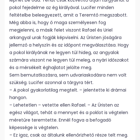
léphet be oda. Tehát csak közvetítő útján tárgyalhat a
pokol fejedelme az ég királyával. Lucifer minden
feltételbe beleegyezett, amit a Teremtő megszabott.
Még abba is, hogy ő maga személyesen fog
megjelenni, a másik felet viszont Rafael és Uriel
arkangyal urak fogják képviselni. Az Úristen jóságára
jellemző a helyszín és az időpont megválasztása. Hogy
a pokol királyának ne legyen túl hideg, az angyalok
számára viszont ne legyen túl meleg, a nyári időszakot
és a mérsékelt éghajlatot jelölte meg.
Sem bemutatkozásra, sem udvariaskodásra nem volt
szükség. Lucifer azonnal a tárgyra tért.
– A pokol gyakorlatilag megtelt. – jelentette ki drámai
hangon.
– Lehetetlen – vetette ellen Rafael. – Az Úristen az
egész világot, tehát a mennyet és a poklot is végtelen
méretűre teremtette. Ennél fogva a befogadó
képessége is végtelen.
– Ez igaz, csak az általunk ellenőrizhető része telt meg.