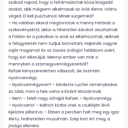
szabad napod, hogy a feltámadottak közül kiragadd
azokat, akik mégsem alkalmasak az örök életre. Utána
véged. El kell pusztulnod. Minek sürgetnéd?
– Ha valóban sikerül megóvnotok a menny határait a
szökevényektől, akkor is hihetetlen károkat okozhatnak
a Földön és a pokolban is azok az elkárhozottak, akiknek
a felügyeletét nem tudjuk biztosítani. Hajlandó vagyok
saját magamat és az összes ördögöt feláldozni azért,
hogy ezt elkerüljük. Mennyi ember van már a
mennyben a száznegyvennégyezerből?
Rafael kényszeredetten válaszolt, de őszintén:
nyolcvannégy.
– Nyolcvannégyezer? – kérdezte Lucifer reménykedve.
Az több, mint a fele volna a kívánt létszámnak.
– Nem – felelt nagy sóhajjal Rafael. – Nyolcvannégy.
– Nyolcvanöt – kiáltott közbe Uriel, a csuklóján lévő
kijelzőre pillantva. – Ebben a percben halt meg egy igaz
életű, fedhetetlen muzulmán. Szép kort ért meg, a
jósága ellenére.