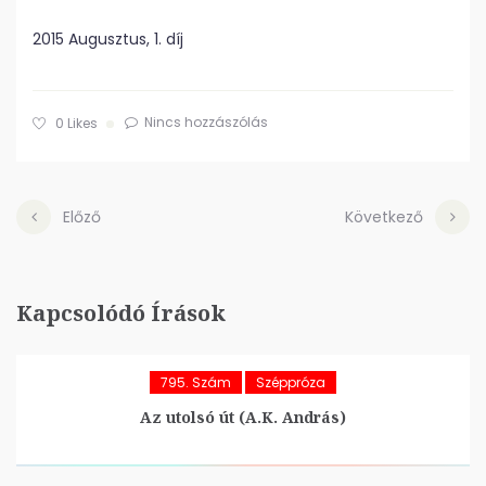
2015 Augusztus, 1. díj
Nincs hozzászólás
0
Likes
Előző
Következő
Kapcsolódó Írások
795. Szám
Széppróza
Az utolsó út (A.K. András)