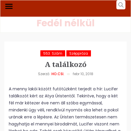
Fedél nélkül
553. Szám
Széppróza
A találkozó
Szerző:
HO.CSI.
febr 10, 2018
A menny lakói között futótűzként terjedt a hír: Lucifer
találkozót kért az Atya Úristentől. Tekintve, hogy a két
fél már kétezer éve nem áll szóba egymással,
mindenki úgy véli, rendkívül nyomós oka lehet a pokol
urának erre a lépésre. Az Úristen természetesen nem
hagyhatja el mennyei birodalmát, Lucifer viszont nem