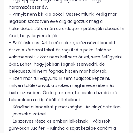
– Úgy tippeljük, hogy még legalább két-vagy
háromszázezer év.
– Annyit nem bír ki a pokol. Összeomlunk. Pedig már
legalább százötven éve alig dolgozzuk meg a
halandókat. Jóformán az ördögeim próbálják rábeszélni
őket, hogy legyenek jók.
– Ez fölösleges. Azt tanácsolom, százasával láncold
össze a kárhozottakat és rögzítsd a pokol falához
valamennyit. Akkor nem kell sem őrizni, sem felügyelni
őket. Lehet, hogy jobban fognak szenvedni, de
belepusztulni nem fognak, hiszen már halottak.
– Ezen már túl vagyunk. El sem tudjátok képzelni,
milyen találékonyak a szökés megtervezésében és
kivitelezésében. Órákig tartana, ha csak a tizedrészét
felsorolnám a kipróbált ötleteiknek.
– Készítsd a láncaikat pimaszságból. Az elnyűhetetlen
– javasolta Rafael.
– És szerves része az emberi lelkeknek – válaszolt
gúnyosan Lucifer. – Mintha a saját kezébe adnám a