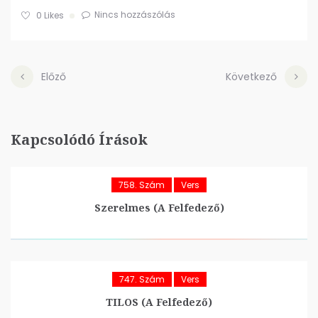
Nincs hozzászólás
0
Likes
Előző
Következő
Kapcsolódó Írások
758. Szám
Vers
Szerelmes (A Felfedező)
747. Szám
Vers
TILOS (A Felfedező)