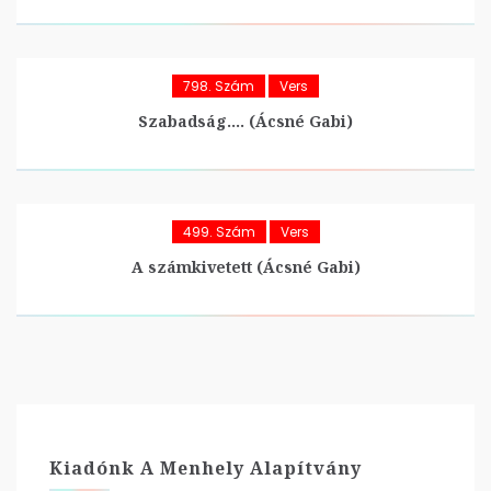
798. Szám
Vers
Szabadság…. (Ácsné Gabi)
499. Szám
Vers
A számkivetett (Ácsné Gabi)
Kiadónk A Menhely Alapítvány