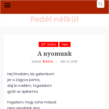
Fedél nélkül
417. Szám
Vers
A nyomunk
Szerző:
B.A.S.A.
febr 10, 2018
Hej Piroskám, kis galambom
jer a Zagyva partra,
dűlj le mellém, fogadalom
gyűlt az ajakamra.
Fogadom, hogy soha mással
nem gondolok arra,