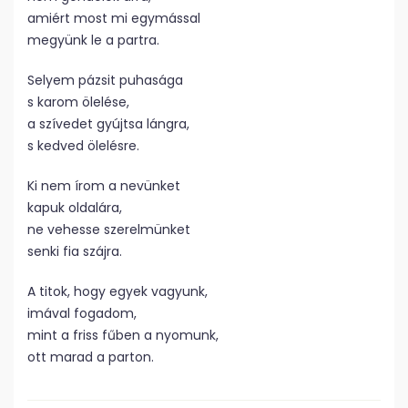
amiért most mi egymással
megyünk le a partra.
Selyem pázsit puhasága
s karom ölelése,
a szívedet gyújtsa lángra,
s kedved ölelésre.
Ki nem írom a nevünket
kapuk oldalára,
ne vehesse szerelmünket
senki fia szájra.
A titok, hogy egyek vagyunk,
imával fogadom,
mint a friss fűben a nyomunk,
ott marad a parton.